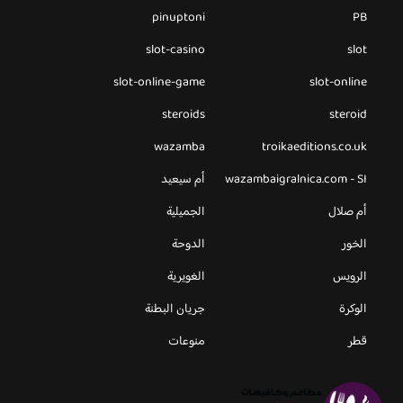
pinuptoni
PB
slot-casino
slot
slot-online-game
slot-online
steroids
steroid
wazamba
troikaeditions.co.uk
wazambaigralnica.com - SI
أم سيعيد
أم صلال
الجميلية
الخور
الدوحة
الرويس
الغويرية
الوكرة
جريان البطنة
قطر
منوعات