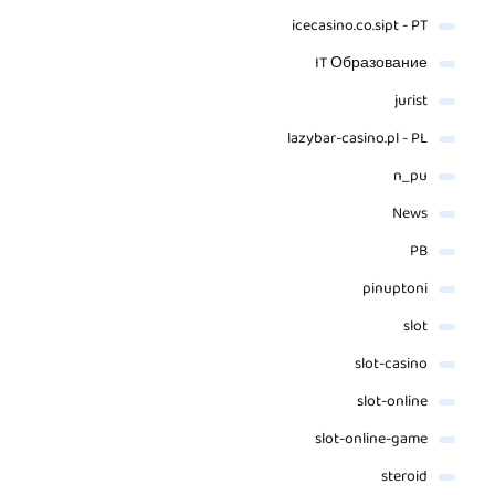
icecasino.co.sipt - PT
IT Образование
jurist
lazybar-casino.pl - PL
n_pu
News
PB
pinuptoni
slot
slot-casino
slot-online
slot-online-game
steroid