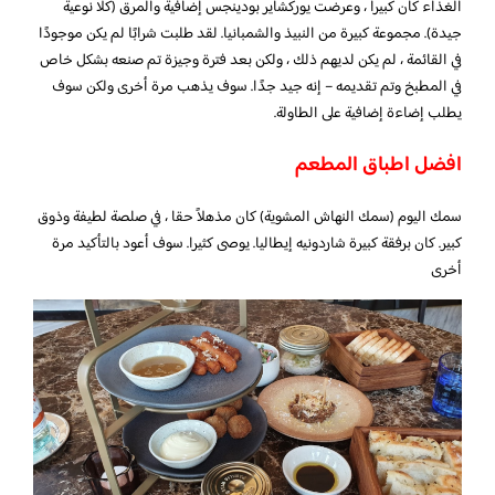
الغذاء كان كبيرا ، وعرضت يوركشاير بودينجس إضافية والمرق (كلا نوعية
جيدة). مجموعة كبيرة من النبيذ والشمبانيا. لقد طلبت شرابًا لم يكن موجودًا
في القائمة ، لم يكن لديهم ذلك ، ولكن بعد فترة وجيزة تم صنعه بشكل خاص
في المطبخ وتم تقديمه – إنه جيد جدًا. سوف يذهب مرة أخرى ولكن سوف
يطلب إضاءة إضافية على الطاولة.
افضل اطباق المطعم
سمك اليوم (سمك النهاش المشوية) كان مذهلاً حقا ، في صلصة لطيفة وذوق
كبير. كان برفقة كبيرة شاردونيه إيطاليا. يوصى كثيرا. سوف أعود بالتأكيد مرة
أخرى