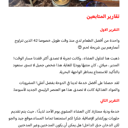
تقارير المتابعين
التقرير الاول
واحدة من أفضل الطعام لدي منذ وقت طويل. خصوصا 42 الذين تتراوح
أعمارهم بين شريحة لحم 😍
ذهبت هنا لتناول العشاء ، وكانت تجربة لا تصدق أكثر. فقدنا مسار الوقت!
المدير ، ميلاني ، كان منتبهًا ووديًا للغاية. هذا شخص جميل لا تنسى. سنعود
بالتأكيد للاستمتاع بمناظر الواجهة البحرية.
لقد حصلنا على أفضل خدمة لدينا في الدوحة بفضل آشلي! المشروبات
والمواد الغذائية كانت لا تصدق. هذا هو العنصر الرئيسي الجديد لأسبوعنا.
التقرير الثاني
خدمة ودية ممتازة. كان العشاء المشوي يوم الأحد لذيذًا ، حيث يتم تقديم
حلويات يوركشاير الإضافية. شكرا لكم استمتعنا تماما المساء.موقع جيد والجو
لكن الدخان حتى الداخل! هل يمكن أن يكون المدخنين وغير المدخنين