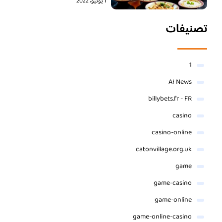
1 يونيو، 2022
تصنيفات
1
AI News
billybets.fr - FR
casino
casino-online
catonvillage.org.uk
game
game-casino
game-online
game-online-casino