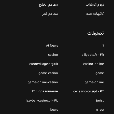
زووم الامارات
مطاعم الخليج
كافيهات جده
مطاعم قطر
تصنيفات
AI News
1
casino
billybets.fr - FR
catonvillage.org.uk
casino-online
game-casino
game
game-online-casino
game-online
IT Образование
icecasino.co.sipt - PT
lazybar-casino.pl - PL
jurist
News
n_pu