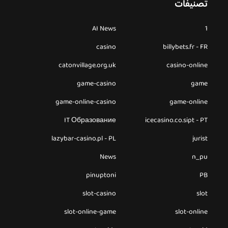
تصنيفات
AI News
1
casino
billybets.fr - FR
catonvillage.org.uk
casino-online
game-casino
game
game-online-casino
game-online
IT Образование
icecasino.co.sipt - PT
lazybar-casino.pl - PL
jurist
News
n_pu
pinuptoni
PB
slot-casino
slot
slot-online-game
slot-online