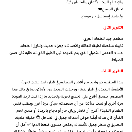
والإحترام للبيت الأفغاني والعاملين فية .
تحياتي للجميع❤️
م/حامد إسماعيل بن موسي
التقرير الثاني
مطعم جيد للطعام العربي.
كابينة منفصلة لطيفة للعائلة والأصدقاء لإجراء حديث وتناول الطعام.
حساء العدس التكميلي الذي يتم تقديمه قبل الطبق الذي تم طلبه كان حسن
الضيافة.
التقرير الثالث
هذا المطعم هو واحد من أفضل المطاعم في قطر ، لقد عشت تجربة
الأطعمة اللذيذة في قطر لدينا ، ووجدت العديد من الأماكن بما في ذلك هذا
المطعم ، بصدق أقترح على الجميع تجربته وتحديد ما إذا كنت تريد العودة
مرة أخرى أو لست متأكدًا من أن معظمكم سيأتي مرة أخرى ويطلب نفس
الطعام اللذيذ؟ أقترح أن تختار برياني حار أو دجاج بالزبدة أو مندي لحم
الضأن كان هناك أيضًا حوض أسماك جميل في المدخل 😍 حقيقة علمية:
التحديق في منظر جميل للأسماك يخفض مستوى ضغط الدم! ✅ آمل أن
تعجبكم مراجعتي وأن تسامحني إذا كنت قد اقترحت شيئًا خاطئًا ، شكرًا لك ،