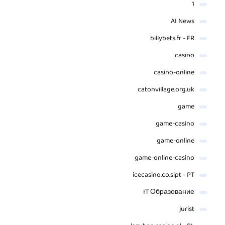
1
AI News
billybets.fr - FR
casino
casino-online
catonvillage.org.uk
game
game-casino
game-online
game-online-casino
icecasino.co.sipt - PT
IT Образование
jurist