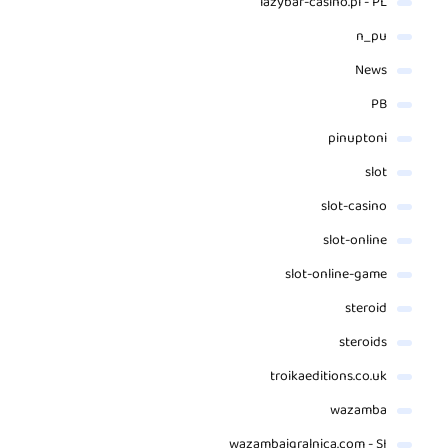
lazybar-casino.pl - PL
n_pu
News
PB
pinuptoni
slot
slot-casino
slot-online
slot-online-game
steroid
steroids
troikaeditions.co.uk
wazamba
wazambaigralnica.com - SI