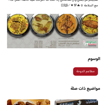
مع السلامة ☺️🔥💯 ♥ ️✅🙌🏻
الوسوم
مطاعم الدوحة
مواضيع ذات صلة