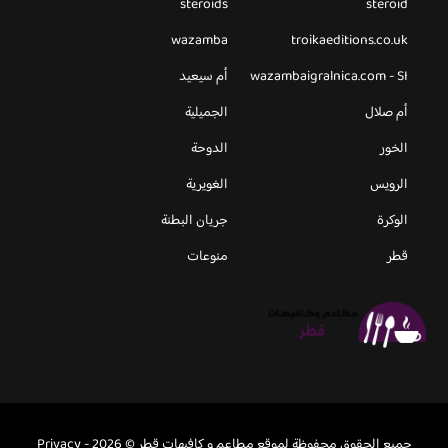
steroids
steroid
wazamba
troikaeditions.co.uk
wazambaigralnica.com - SI
أم سيعيد
أم صلال
الجميلية
الخور
الدوحة
الرويس
الغويرية
الوكرة
جريان البطنة
قطر
منوعات
جميع الحقوق محفوظة لموقع مطاعم و كافيهات قطر © 2026 -
Privacy