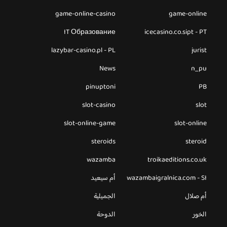
game-online-casino
game-online
IT Образование
icecasino.co.sipt - PT
lazybar-casino.pl - PL
jurist
News
n_pu
pinuptoni
PB
slot-casino
slot
slot-online-game
slot-online
steroids
steroid
wazamba
troikaeditions.co.uk
wazambaigralnica.com - SI
أم سيعيد
أم صلال
الجميلية
الخور
الدوحة