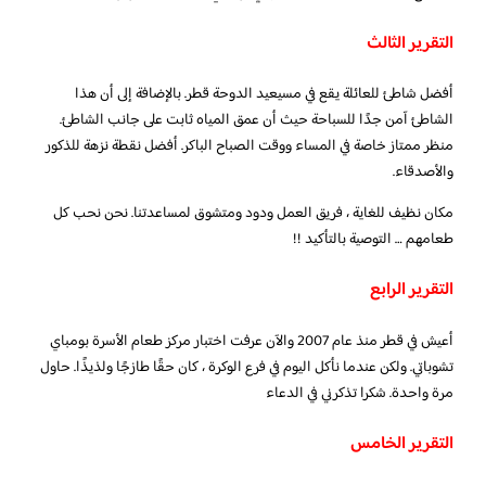
التقرير الثالث
أفضل شاطئ للعائلة يقع في مسيعيد الدوحة قطر. بالإضافة إلى أن هذا
الشاطئ آمن جدًا للسباحة حيث أن عمق المياه ثابت على جانب الشاطئ.
منظر ممتاز خاصة في المساء ووقت الصباح الباكر. أفضل نقطة نزهة للذكور
والأصدقاء.
مكان نظيف للغاية ، فريق العمل ودود ومتشوق لمساعدتنا. نحن نحب كل
طعامهم … التوصية بالتأكيد !!
التقرير الرابع
أعيش في قطر منذ عام 2007 والآن عرفت اختبار مركز طعام الأسرة بومباي
تشوباتي. ولكن عندما نأكل اليوم في فرع الوكرة ، كان حقًا طازجًا ولذيذًا. حاول
مرة واحدة. شكرا تذكرني في الدعاء
التقرير الخامس