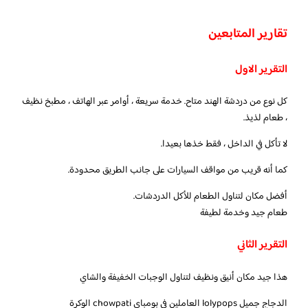
تقارير المتابعين
التقرير الاول
كل نوع من دردشة الهند متاح. خدمة سريعة ، أوامر عبر الهاتف ، مطبخ نظيف
، طعام لذيذ.
لا تأكل في الداخل ، فقط خذها بعيدا.
كما أنه قريب من مواقف السيارات على جانب الطريق محدودة.
أفضل مكان لتناول الطعام للأكل الدردشات.
طعام جيد وخدمة لطيفة
التقرير الثاني
هذا جيد مكان أنيق ونظيف لتناول الوجبات الخفيفة والشاي
الدجاج جميل lolypops العاملين في بومباي chowpati الوكرة