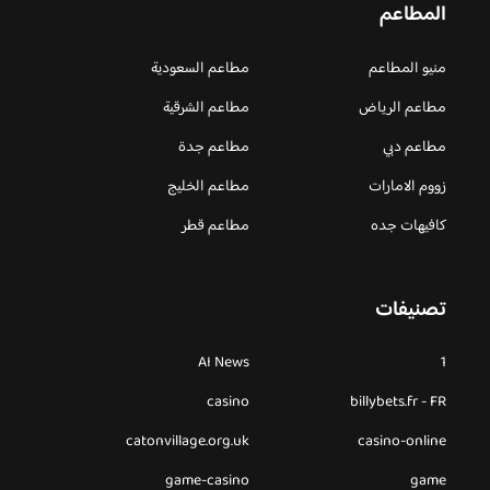
المطاعم
منيو المطاعم
مطاعم السعودية
مطاعم الرياض
مطاعم الشرقية
مطاعم دبي
مطاعم جدة
زووم الامارات
مطاعم الخليج
كافيهات جده
مطاعم قطر
تصنيفات
AI News
1
casino
billybets.fr - FR
catonvillage.org.uk
casino-online
game-casino
game