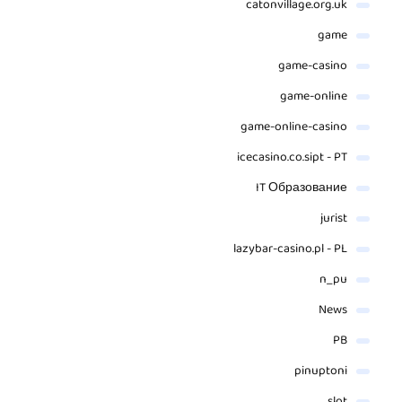
catonvillage.org.uk
game
game-casino
game-online
game-online-casino
icecasino.co.sipt - PT
IT Образование
jurist
lazybar-casino.pl - PL
n_pu
News
PB
pinuptoni