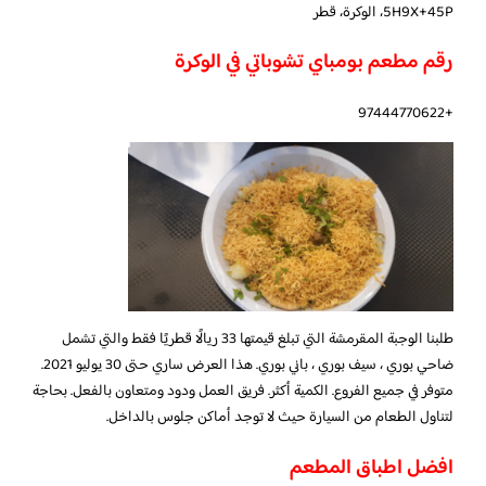
5H9X+45P، الوكرة، قطر
رقم مطعم بومباي تشوباتي في الوكرة
+97444770622
طلبنا الوجبة المقرمشة التي تبلغ قيمتها 33 ريالًا قطريًا فقط والتي تشمل
ضاحي بوري ، سيف بوري ، باني بوري. هذا العرض ساري حتى 30 يوليو 2021.
متوفر في جميع الفروع. الكمية أكثر. فريق العمل ودود ومتعاون بالفعل. بحاجة
لتناول الطعام من السيارة حيث لا توجد أماكن جلوس بالداخل.
افضل اطباق المطعم