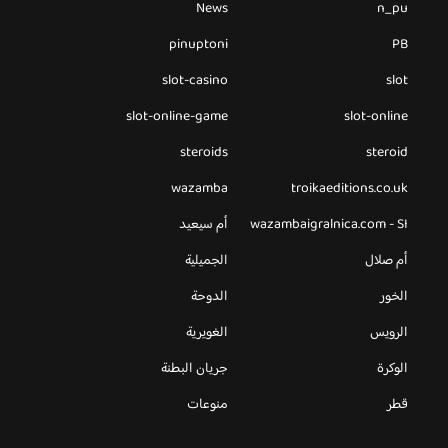
News
n_pu
pinuptoni
PB
slot-casino
slot
slot-online-game
slot-online
steroids
steroid
wazamba
troikaeditions.co.uk
wazambaigralnica.com - SI
أم سيعيد
أم صلال
الجميلية
الخور
الدوحة
الرويس
الغويرية
الوكرة
جريان البطنة
قطر
منوعات