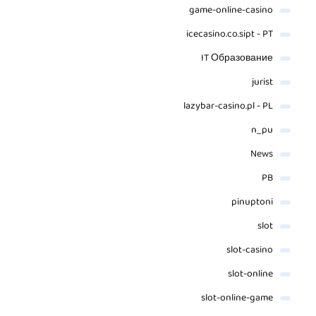
game-online-casino
icecasino.co.sipt - PT
IT Образование
jurist
lazybar-casino.pl - PL
n_pu
News
PB
pinuptoni
slot
slot-casino
slot-online
slot-online-game