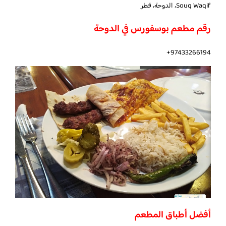
Souq Waqif، الدوحة، قطر
رقم مطعم بوسفورس في الدوحة
97433266194+
أفضل أطباق المطعم