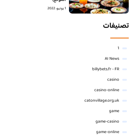
1 يونيو، 2022
تصنيفات
1
AI News
billybets.fr - FR
casino
casino-online
catonvillage.org.uk
game
game-casino
game-online