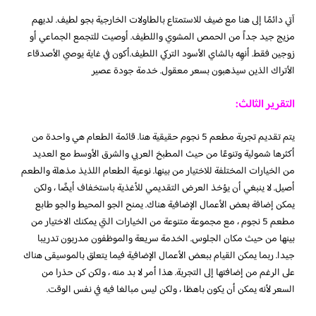
آتي دائمًا إلى هنا مع ضيف للاستمتاع بالطاولات الخارجية بجو لطيف. لديهم
مزيج جيد جداً من الحمص المشوي واللطيف. أوصيت للتجمع الجماعي أو
زوجين فقط. أنهِه بالشاي الأسود التركي اللطيف.أكون في غاية يوصي الأصدقاء
الأتراك الذين سيذهبون بسعر معقول. خدمة جودة عصير
التقرير الثالث:
يتم تقديم تجربة مطعم 5 نجوم حقيقية هنا. قائمة الطعام هي واحدة من
أكثرها شمولية وتنوعًا من حيث المطبخ العربي والشرق الأوسط مع العديد
من الخيارات المختلفة للاختيار من بينها. نوعية الطعام اللذيذ مذهلة والطعم
أصيل. لا ينبغي أن يؤخذ العرض التقديمي للأغذية باستخفاف أيضًا ، ولكن
يمكن إضافة بعض الأعمال الإضافية هناك. يمنح الجو المحيط والجو طابع
مطعم 5 نجوم ، مع مجموعة متنوعة من الخيارات التي يمكنك الاختيار من
بينها من حيث مكان الجلوس. الخدمة سريعة والموظفون مدربون تدريبا
جيدا. ربما يمكن القيام ببعض الأعمال الإضافية فيما يتعلق بالموسيقى هناك
على الرغم من إضافتها إلى التجربة. هذا أمر لا بد منه ، ولكن كن حذرا من
السعر لأنه يمكن أن يكون باهظا ، ولكن ليس مبالغا فيه في نفس الوقت.