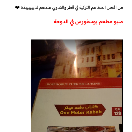
من افضل المطاعم التركية في قطر والشاوي عندهم لذييييييذة ❤️
منيو مطعم بوسفورس في الدوحة