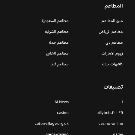
المطاعم
منيو المطاعم
مطاعم السعودية
مطاعم الرياض
مطاعم الشرقية
مطاعم دبي
مطاعم جدة
زووم الامارات
مطاعم الخليج
كافيهات جده
مطاعم قطر
تصنيفات
AI News
1
casino
billybets.fr - FR
catonvillage.org.uk
casino-online
game-casino
game