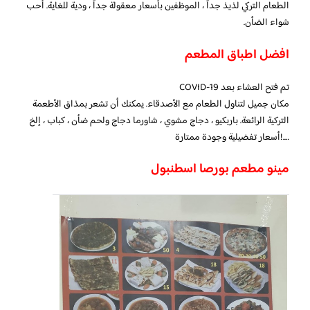
الطعام التركي لذيذ جداً ، الموظفين بأسعار معقولة جداً ، ودية للغاية. أحب
شواء الضأن.
افضل اطباق المطعم
تم فتح العشاء بعد COVID-19
مكان جميل لتناول الطعام مع الأصدقاء. يمكنك أن تشعر بمذاق الأطعمة
التركية الرائعة. باربكيو ، دجاج مشوي ، شاورما دجاج ولحم ضأن ، كباب ، إلخ
….!أسعار تفضيلية وجودة ممتارة
مينو مطعم بورصا اسطنبول