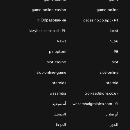
game-online-casino
game-online
IT Образование
icecasino.co.sipt - PT
lazybar-casino.pl - PL
jurist
News
n_pu
pinuptoni
PB
slot-casino
slot
slot-online-game
slot-online
steroids
steroid
wazamba
troikaeditions.co.uk
wazambaigralnica.com - SI
أم سيعيد
أم صلال
الجميلية
الخور
الدوحة