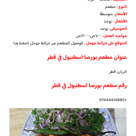
النوع :
مطعم
الأسعار
:
متوسطة
الأطفال
:
يوجد
الموسيقى
:
يوجد
مواعيد العمل
:، ٧:٠٠ص–١٢:٠٠ص
الموقع على خرائط جوجل
: للوصول للمطعم عبر خرائط جوجل
اضغط هنا
عنوان مطعم بورصا اسطنبول في قطر
الريان، قطر
رقم مطعم بورصا اسطنبول في قطر
+97444414880