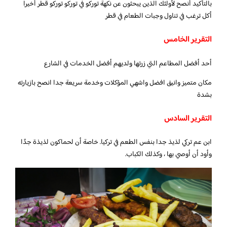
بالتأكيد أنصح لأولئك الذين يبحثون عن نكهة توركو في توركو توركو قطر أخيرا
أكل ترغب في تناول وجبات الطعام في قطر
التقرير الخامس
أحد أفضل المطاعم التي زرتها ولديهم أفضل الخدمات في الشارع
مكان متميز وانيق افضل واشهي المؤكلات وخدمة سريعة جدا انصح بازيارته
بشدة
التقرير السادس
ابن عم تركي لذيذ جدا بنفس الطعم في تركيا. خاصة أن لحماكون لذيذة جدًا
وأود أن أوصي بها ، وكذلك الكباب.