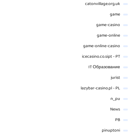
catonvillage.org.uk
game
game-casino
game-online
game-online-casino
icecasino.co.sipt - PT
IT Образование
jurist
lazybar-casino.pl - PL
n_pu
News
PB
pinuptoni