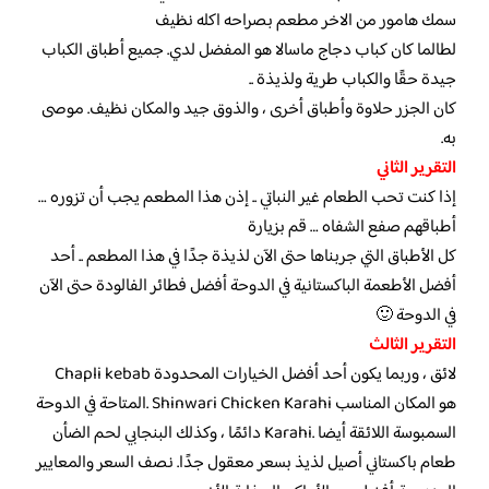
سمك هامور من الاخر مطعم بصراحه اكله نظيف
لطالما كان كباب دجاج ماسالا هو المفضل لدي. جميع أطباق الكباب
جيدة حقًا والكباب طرية ولذيذة ..
كان الجزر حلاوة وأطباق أخرى ، والذوق جيد والمكان نظيف. موصى
به.
التقرير الثاني
إذا كنت تحب الطعام غير النباتي .. إذن هذا المطعم يجب أن تزوره …
أطباقهم صفع الشفاه … قم بزيارة
كل الأطباق التي جربناها حتى الآن لذيذة جدًا في هذا المطعم .. أحد
أفضل الأطعمة الباكستانية في الدوحة أفضل فطائر الفالودة حتى الآن
في الدوحة 🙂
التقرير الثالث
Chapli kebab لائق ، وربما يكون أحد أفضل الخيارات المحدودة
المتاحة في الدوحة. Shinwari Chicken Karahi هو المكان المناسب
دائمًا ، وكذلك البنجابي لحم الضأن Karahi. السمبوسة اللائقة أيضا
طعام باكستاني أصيل لذيذ بسعر معقول جدًا. نصف السعر والمعايير