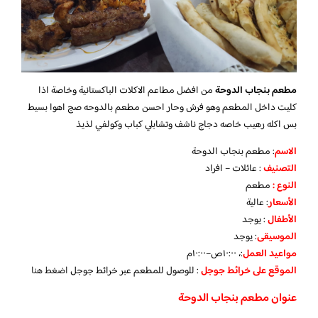
مطعم بنجاب الدوحة
من افضل مطاعم الاكلات الباكستانية وخاصة اذا
كليت داخل المطعم وهو فرش وحار احسن مطعم بالدوحه صج اهوا بسيط
بس اكله رهيب خاصه دجاج ناشف وتشابلي كباب وكولفي لذيذ
الاسم
: مطعم بنجاب الدوحة
التصنيف
: عائلات – افراد
النوع :
مطعم
الأسعار
:
عالية
الأطفال
:
يوجد
الموسيقى
:
يوجد
مواعيد العمل
:، ١٠:٠٠ص–١٠:٠٠م
الموقع على خرائط جوجل
: للوصول للمطعم عبر خرائط جوجل
اضغط هنا
عنوان مطعم بنجاب الدوحة