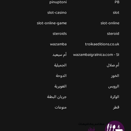
pinuptoni
PB
slot-casino
slot
slot-online-game
slot-online
steroids
steroid
wazamba
troikaeditions.co.uk
wazambaigralnica.com - SI
أم سيعيد
أم صلال
الجميلية
الخور
الدوحة
الرويس
الغويرية
الوكرة
جريان البطنة
قطر
منوعات