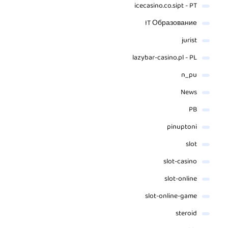
icecasino.co.sipt - PT
IT Образование
jurist
lazybar-casino.pl - PL
n_pu
News
PB
pinuptoni
slot
slot-casino
slot-online
slot-online-game
steroid