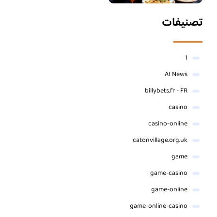
تصنيفات
1
AI News
billybets.fr - FR
casino
casino-online
catonvillage.org.uk
game
game-casino
game-online
game-online-casino