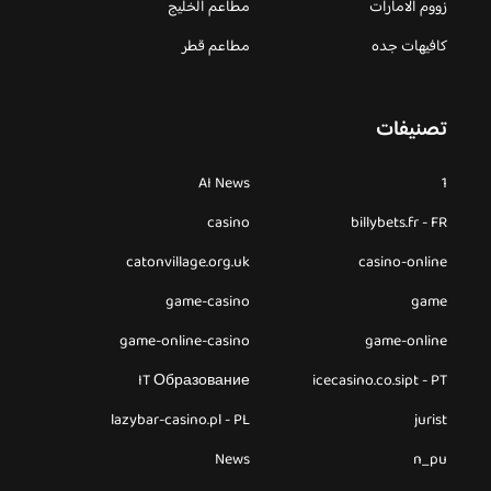
زووم الامارات
مطاعم الخليج
كافيهات جده
مطاعم قطر
تصنيفات
AI News
1
casino
billybets.fr - FR
catonvillage.org.uk
casino-online
game-casino
game
game-online-casino
game-online
IT Образование
icecasino.co.sipt - PT
lazybar-casino.pl - PL
jurist
News
n_pu