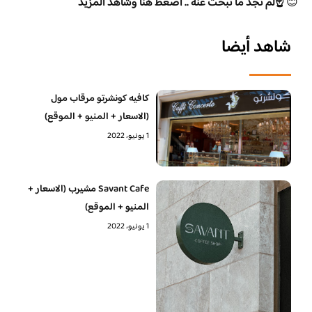
😊
☝️لم تجد ما تبحث عنه .. اضغط هنا وشاهد المزيد
شاهد أيضا
كافيه كونشرتو مرقاب مول
(الاسعار + المنيو + الموقع)
1 يونيو، 2022
Savant Cafe مشيرب (الاسعار +
المنيو + الموقع)
1 يونيو، 2022