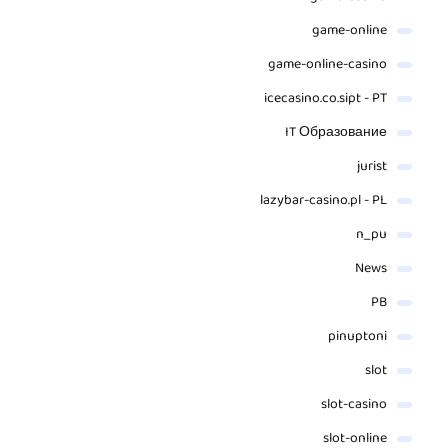
game-online
game-online-casino
icecasino.co.sipt - PT
IT Образование
jurist
lazybar-casino.pl - PL
n_pu
News
PB
pinuptoni
slot
slot-casino
slot-online