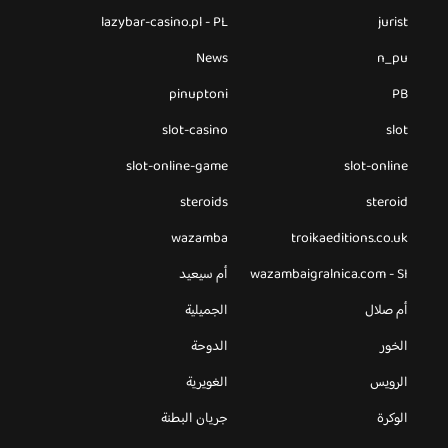
lazybar-casino.pl - PL
jurist
News
n_pu
pinuptoni
PB
slot-casino
slot
slot-online-game
slot-online
steroids
steroid
wazamba
troikaeditions.co.uk
wazambaigralnica.com - SI
أم سيعيد
أم صلال
الجميلية
الخور
الدوحة
الرويس
الغويرية
الوكرة
جريان البطنة