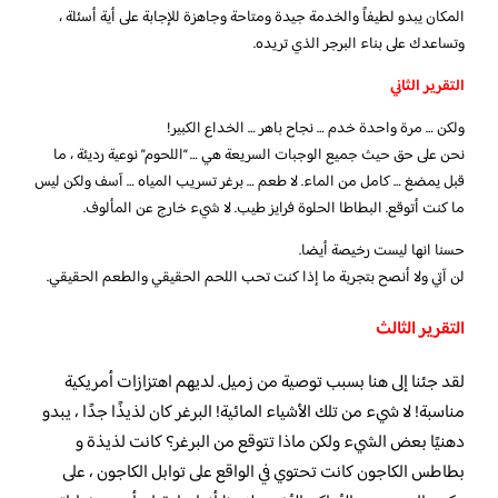
المكان يبدو لطيفاً والخدمة جيدة ومتاحة وجاهزة للإجابة على أية أسئلة ،
وتساعدك على بناء البرجر الذي تريده.
التقرير الثاني
ولكن … مرة واحدة خدم … نجاح باهر … الخداع الكبير!
نحن على حق حيث جميع الوجبات السريعة هي … “اللحوم” نوعية رديئة ، ما
قبل يمضغ … كامل من الماء. لا طعم … برغر تسريب المياه … آسف ولكن ليس
ما كنت أتوقع. البطاطا الحلوة فرايز طيب. لا شيء خارج عن المألوف.
حسنا انها ليست رخيصة أيضا.
لن آتي ولا أنصح بتجربة ما إذا كنت تحب اللحم الحقيقي والطعم الحقيقي.
التقرير الثالث
لقد جئنا إلى هنا بسبب توصية من زميل. لديهم اهتزازات أمريكية
مناسبة! لا شيء من تلك الأشياء المائية! البرغر كان لذيذًا جدًا ، يبدو
دهنيًا بعض الشيء ولكن ماذا تتوقع من البرغر؟ كانت لذيذة و
بطاطس الكاجون كانت تحتوي في الواقع على توابل الكاجون ، على