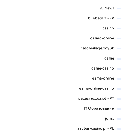
AI News
billybets.fr - FR
casino
casino-online
catonvillage.org.uk
game
game-casino
game-online
game-online-casino
icecasino.co.sipt - PT
IT Образование
jurist
lazybar-casino.pl - PL