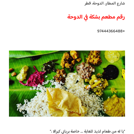
شارع المطار، الدوحة، قطر
رقم مطعم بشكة في الدوحة
+97444366488
“يا له من طعام لذيذ للغاية …. خاصة برياني كيرالا ،”