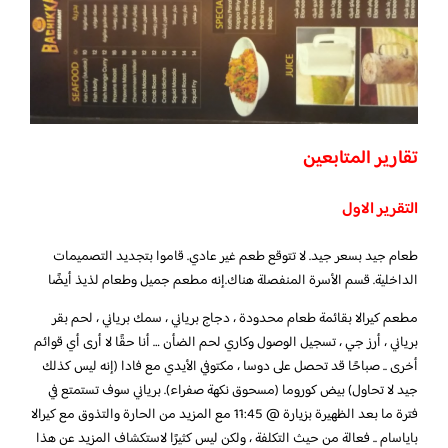
تقارير المتابعين
التقرير الاول
طعام جيد بسعر جيد. لا تتوقع طعم غير عادي. قاموا بتجديد التصميمات
الداخلية. قسم الأسرة المنفصلة هناك.إنه مطعم جميل وطعام لذيذ أيضًا
مطعم كيرالا بقائمة طعام محدودة ، دجاج برياني ، سمك برياني ، لحم بقر
برياني ، أرز جي ، تسجيل الوصول وكاري لحم الضأن … أنا حقًا لا أرى أي قوائم
أخرى .. صباحًا قد تحصل على دوسا ، مكتوفي الأيدي مع فادا (إنه ليس كذلك
جيد لا تحاول) بيض كوروما (مسحوق نكهة صفراء). برياني سوف تستمتع في
فترة ما بعد الظهيرة بزيارة @ 11:45 مع المزيد من الحارة والتذوق مع كيرالا
باياسام .. فعالة من حيث التكلفة ، ولكن ليس كثيرًا لاستكشاف المزيد عن هذا