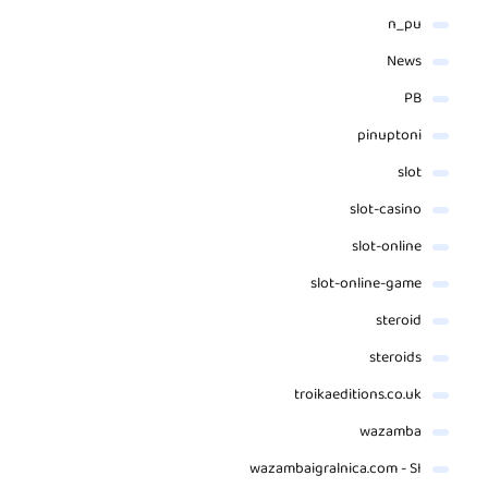
n_pu
News
PB
pinuptoni
slot
slot-casino
slot-online
slot-online-game
steroid
steroids
troikaeditions.co.uk
wazamba
wazambaigralnica.com - SI