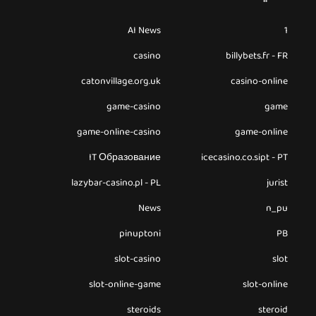
AI News
1
casino
billybets.fr - FR
catonvillage.org.uk
casino-online
game-casino
game
game-online-casino
game-online
IT Образование
icecasino.co.sipt - PT
lazybar-casino.pl - PL
jurist
News
n_pu
pinuptoni
PB
slot-casino
slot
slot-online-game
slot-online
steroids
steroid