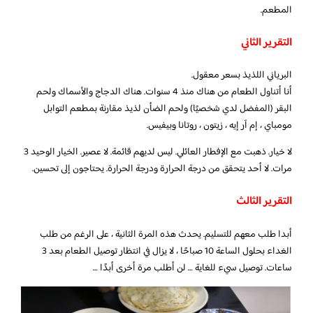
المطعم.
التقرير الثاني
البرياني اللذيذ بسعر معقول.
أنا أتناول الطعام من هناك منذ 4 سنوات. هناك الدجاج والأسماك ولحم
البقر (المفضل لدي شخصيًا) ولحم الضأن لذيذ مقارنة بمطعم التوابل
مومباي ، إم آر إيه ، زيتون ، روتانا وبيفيس.
لا خيار. ذهبت مع الإفطار العائلي. ليس لديهم قائمة. لا عصير. الخيار الوحيد 3
مرات. لا أحد يتحقق من درجة الحرارة ودرجة الحرارة. يحتاجون إلى تحسين.
التقرير الثالث
أبدا طلب معهم للتسليم. يحدث هذه المرة الثانية ، على الرغم من طلب
الغداء بحلول الساعة 10 صباحًا ، لا يزال في انتظار توصيل الطعام بعد 3
ساعات. توصيل سيء للغاية … لن أطلب مرة أخرى أبدًا …