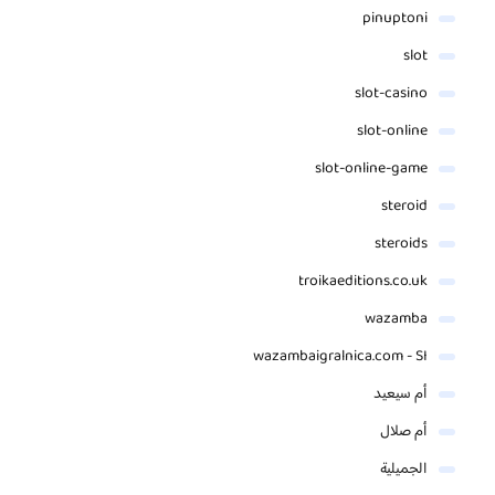
pinuptoni
slot
slot-casino
slot-online
slot-online-game
steroid
steroids
troikaeditions.co.uk
wazamba
wazambaigralnica.com - SI
أم سيعيد
أم صلال
الجميلية