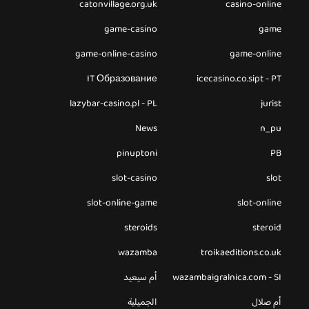
catonvillage.org.uk
casino-online
game-casino
game
game-online-casino
game-online
IT Образование
icecasino.co.sipt - PT
lazybar-casino.pl - PL
jurist
News
n_pu
pinuptoni
PB
slot-casino
slot
slot-online-game
slot-online
steroids
steroid
wazamba
troikaeditions.co.uk
wazambaigralnica.com - SI
أم سيعيد
أم صلال
الجميلية