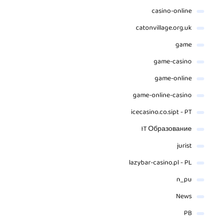
casino-online
catonvillage.org.uk
game
game-casino
game-online
game-online-casino
icecasino.co.sipt - PT
IT Образование
jurist
lazybar-casino.pl - PL
n_pu
News
PB