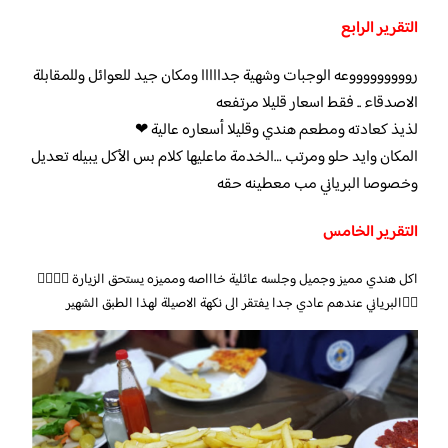
التقرير الرابع
روووووووووعه الوجبات وشهية جدااااا ومكان جيد للعوائل وللمقابلة
الاصدقاء .. فقط اسعار قليلا مرتفعه
لذيذ كعادته ومطعم هندي وقليلا أسعاره عالية ❤
المكان وايد حلو ومرتب …الخدمة ماعليها كلام بس الأكل يبيله تعديل
وخصوصا البرياني مب معطينه حقه
التقرير الخامس
اكل هندي مميز وجميل وجلسه عائلية خاااصه ومميزه يستحق الزيارة 👌🏻👌🏻
👍🏼البرياني عندهم عادي جدا يفتقر الى نكهة الاصيلة لهذا الطبق الشهير