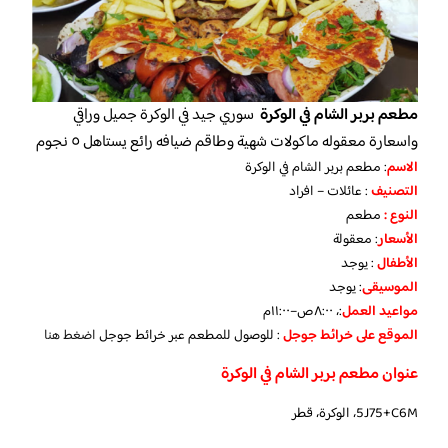
مطعم بربر الشام في الوكرة
سوري جيد في الوكرة جميل وراقي
واسعارة معقوله ماكولات شهية وطاقم ضيافه رائع يستاهل ٥ نجوم
الاسم
: مطعم بربر الشام في الوكرة
التصنيف
: عائلات – افراد
النوع :
مطعم
الأسعار
:
معقولة
الأطفال
:
يوجد
الموسيقى
:
يوجد
مواعيد العمل
:، ٨:٠٠ص–١١:٠٠م
الموقع على خرائط جوجل
: للوصول للمطعم عبر خرائط جوجل
اضغط هنا
عنوان مطعم بربر الشام في الوكرة
5J75+C6M، الوكرة، قطر