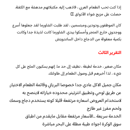
إذا كنت تحب الطعام العربي ، فاذهب إليه. مكتبلاتهم مدهشة مع الكفتة.
حصلت على مزيج شواء الأذواق 👏
كان الموظفون ودودين ومبتسمين ، لقد طلبت الشاورما لقد جعلوها أسرع
ووجدوني خارج المتجر وأمسكوا بيدي. الشاورما كانت لذيذة جدا وكانت
بكمية معقولة من الدجاج داخل الساندويتش
التقرير الثالث
مكان صغير ، خدمة لطيفة ، نظيف إلى حد ما. إنهم يسكبون الملح على كل
شيء ، لذا أخبرهم قبل وصول الطعام إلى طاولتك.
مكان جميل الاكل عادي جدا خصوصا البرياني وقائمة الطعام الاختيار.
عن طريق لوحي وتطبيق انترتينر. محدوده خياراته لاينصح به
لاستخدام العروض اسعاره مرتفعة قليلا كونه يستخدم دجاج وسمك
ولحم مفرز غير طازج
الخدمة سريعة …الأسعار مرتفعة مقابل مايقدم من اطباق
سوق الوكرة اجواء طيبة مطلة على البحر مباشرة