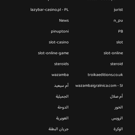
lazybar-casino.pl - PL
jurist
News
n_pu
pinuptoni
PB
slot-casino
slot
slot-online-game
slot-online
steroids
steroid
wazamba
troikaeditions.co.uk
wazambaigralnica.com - SI
أم سيعيد
أم صلال
الجميلية
الخور
الدوحة
الرويس
الغويرية
الوكرة
جريان البطنة