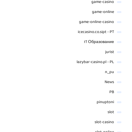
game-casino
game-online
game-online-casino
icecasino.co.sipt - PT
IT Образование
jurist
lazybar-casino.pl - PL
n_pu
News
PB
pinuptoni
slot
slot-casino