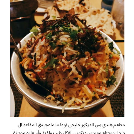
مطعم هندي بس الديكور خليجي نوعا ما ماعجبتني المقاعد الي
داخل ويحتاج مهندس ديكور .. .. الاكل طيب ولذيذ وأسعاره ممتازة