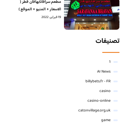
مطعم سرافانابهافان قطر (
الاسعار + المنيو + الموقع )
19 فبراير، 2022
تصنيفات
1
AI News
billybets.fr - FR
casino
casino-online
catonvillage.org.uk
game