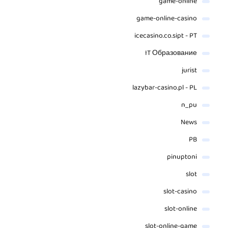
game-online
game-online-casino
icecasino.co.sipt - PT
IT Образование
jurist
lazybar-casino.pl - PL
n_pu
News
PB
pinuptoni
slot
slot-casino
slot-online
slot-online-game