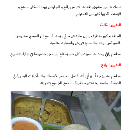
سمك هامور مشوى طعمه اكتر من رائع و الجلوس بهذا المكان ممتع و
الإستضافة بها كثير من الاحترام
التقرير الثالث
المطعم كبير ونظيف واول ماتدش مافي ريحه زفر مع ان السمج معروض
..السيرفس روعه ..والسمج فريش واسعاره مناسبه
مطعم راقي وخدمه مميزه واكل حلو يحتاج الى حجز خصوصا في نهاية الاسبوع
التقرير الرابع
مطعم متميز جداً .. برأيي أنه أفضل مطعم للأسماك والمأكولات البحرية في
الدوحة .. واسعاره تعتبر معقولة .. أنصح الجميع بتجربته ..