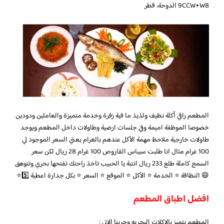
9CCW+W8 الدوحة، قطر
المطعم راقي أكلة نظيف ولذيذ ما فية زفرة وخدمة متميزة والعاملين ودودين
خصوصا الموظفة اميمة وفي جلسات ارضية وطاولات داخل المطعم ويوجد
طاولات خارجية ملاحظ مهمة الأكل عندهم بالغرام يعني السعر الموجود لي
100 غرام مثال انا طلبت سيباس القاروص 100 غرام 28 ريال لكن سعر
السمج كاملة طلع 233 ريال انتبة يا الحبيب تاخذ راحتك تفتحها بحري وتتوهق
😄 النظافة ⭐️ الخدمة ⭐️ الأكل ⭐️ الموقع ⭐️ السعر ⭐️ بكل جدارة اعطية 5️⃣⭐️
افضل اطباق المطعم
المطعم يتميز بالاكلات البحريه وجربنا الاتي :