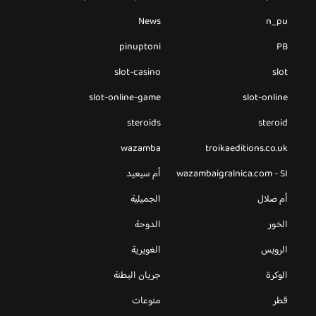
News
n_pu
pinuptoni
PB
slot-casino
slot
slot-online-game
slot-online
steroids
steroid
wazamba
troikaeditions.co.uk
wazambaigralnica.com - SI
أم سيعيد
أم صلال
الجميلية
الخور
الدوحة
الرويس
الغويرية
الوكرة
جريان البطنة
قطر
منوعات