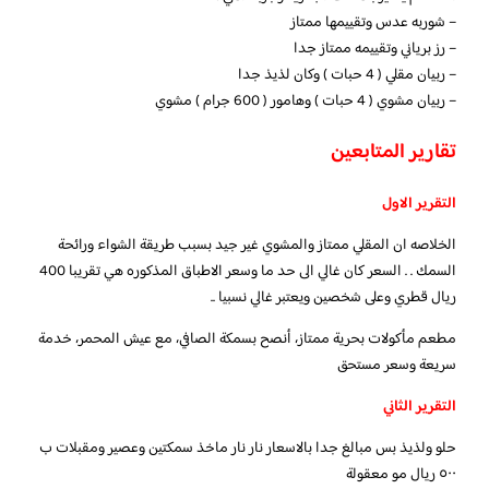
– شوربه عدس وتقييمها ممتاز
– رز برياني وتقييمه ممتاز جدا
– ربيان مقلي ( 4 حبات ) وكان لذيذ جدا
– ربيان مشوي ( 4 حبات ) وهامور ( 600 جرام ) مشوي
تقارير المتابعين
التقرير الاول
الخلاصه ان المقلي ممتاز والمشوي غير جيد بسبب طريقة الشواء ورائحة
السمك . . السعر كان غالي الى حد ما وسعر الاطباق المذكوره هي تقريبا 400
ريال قطري وعلى شخصين ويعتبر غالي نسبيا ..
مطعم مأكولات بحرية ممتاز، أنصح بسمكة الصافي، مع عيش المحمر، خدمة
سريعة وسعر مستحق
التقرير الثاني
حلو ولذيذ بس مبالغ جدا بالاسعار نار نار ماخذ سمكتين وعصير ومقبلات ب
٥٠٠ ريال مو معقولة