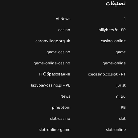
تصنيفات
AI News
1
casino
billybets.fr - FR
catonvillage.org.uk
casino-online
game-casino
game
game-online-casino
game-online
IT Образование
icecasino.co.sipt - PT
lazybar-casino.pl - PL
jurist
News
n_pu
pinuptoni
PB
slot-casino
slot
slot-online-game
slot-online