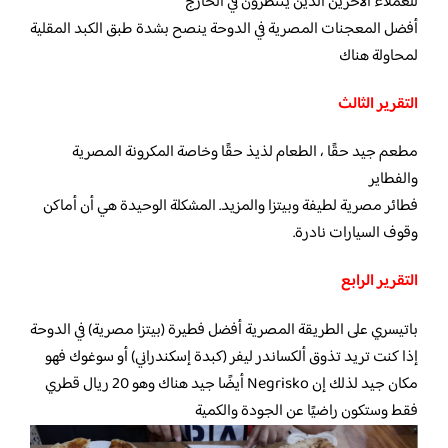
للعملاء الآخرين الذين ينتظرون في الخارج
أفضل المعجنات المصرية في الدوحة ينصح بشدة طبق الكبد المقلية
لمحاولة هناك
التقرير الثالث
مطعم جيد حقًا ، الطعام لذيذ حقًا وخاصة المكرونة المصرية
والفطاير
فطائر مصرية لطيفة وبيتزا والمزيد. المشكلة الوحيدة هي أن أماكن
وقوف السيارات نادرة.
التقرير الرابع
باتيسري على الطريقة المصرية أفضل فطيرة (بيتزا مصرية) في الدوحة
إذا كنت تريد تذوق ألكساندر ليفر (كبدة إسكندراني) أو سوغوك فهو
مكان جيد لذلك إن Negrisko أيضًا جيد هناك وهو 20 ريال قطري
فقط وستكون راضيًا عن الجودة والكمية