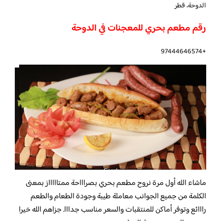
الدوحة، قطر
رقم مطعم بحري للمعجنات في الدوحة
+97444646574
ماشاء الله أول مرة نروح مطعم بحري بصراااحة ممتاااااز بمعنى
الكلمة من جميع الجوانب معاملة طيبة وجودة الطعام والطعم
رااائع وتوفر أماكن للمنتقبات والسعر مناسب جدااا. جزاهم الله خيرا