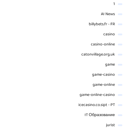
1
AI News
billybets.fr - FR
casino
casino-online
catonvillage.org.uk
game
game-casino
game-online
game-online-casino
icecasino.co.sipt - PT
IT Образование
jurist