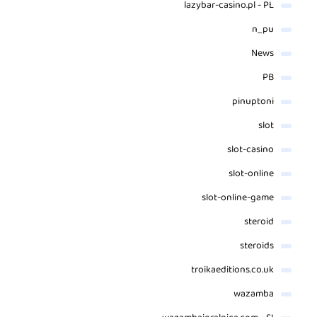
lazybar-casino.pl - PL
n_pu
News
PB
pinuptoni
slot
slot-casino
slot-online
slot-online-game
steroid
steroids
troikaeditions.co.uk
wazamba