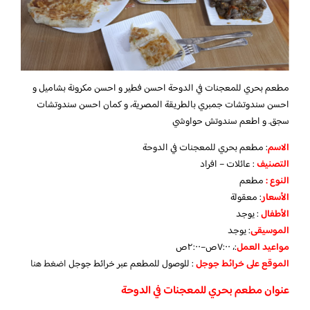
مطعم بحري للمعجنات في الدوحة احسن فطير و احسن مكرونة بشاميل و
احسن سندوتشات جمبري بالطريقة المصرية، و كمان احسن سندوتشات
سجق. و اطعم سندوتش حواوشي
الاسم
: مطعم بحري للمعجنات في الدوحة
التصنيف
: عائلات – افراد
النوع :
مطعم
الأسعار
:
معقولة
الأطفال
:
يوجد
الموسيقى
:
يوجد
مواعيد العمل
:، ٧:٠٠ص–٢:٠٠ص
الموقع على خرائط جوجل
: للوصول للمطعم عبر خرائط جوجل
اضغط هنا
عنوان مطعم بحري للمعجنات في الدوحة