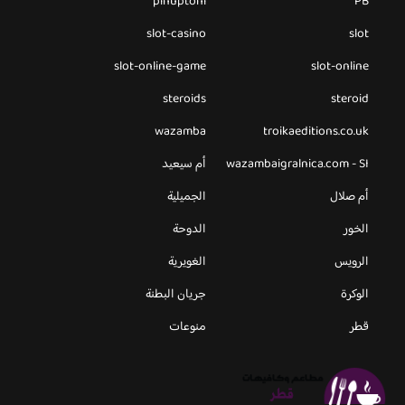
pinuptoni
PB
slot-casino
slot
slot-online-game
slot-online
steroids
steroid
wazamba
troikaeditions.co.uk
wazambaigralnica.com - SI
أم سيعيد
أم صلال
الجميلية
الخور
الدوحة
الرويس
الغويرية
الوكرة
جريان البطنة
قطر
منوعات