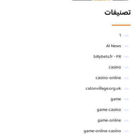
تصنيفات
1
AI News
billybets.fr - FR
casino
casino-online
catonvillage.org.uk
game
game-casino
game-online
game-online-casino