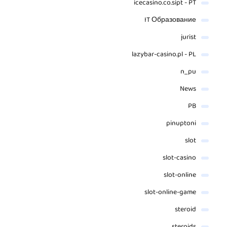
icecasino.co.sipt - PT
IT Образование
jurist
lazybar-casino.pl - PL
n_pu
News
PB
pinuptoni
slot
slot-casino
slot-online
slot-online-game
steroid