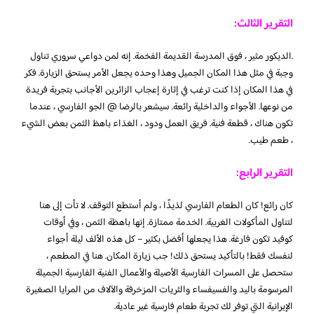
التقرير الثالث:
.الديكور مثير ، فوق المدرسة القديمة الفخمة. إنه لمن دواعي سروري تناول
وجبة في مثل هذا المكان الجميل وهذا وحده يجعل الأمر يستحق الزيارة. فكر
في هذا المكان إذا كنت ترغب في إثارة إعجاب الزائرين الأجانب بتجربة فريدة
من نوعها. الأجواء والداخلية رائعة. سيشعر بالرضا @ الجو الفارسي ، عندما
تكون هناك ، قطعة فنية. فريق العمل ودود ، الغذاء باهظ الثمن بعض الشيء
، طعم طيب.
التقرير الرابع:
كان رائع! كان الطعام الفارسي لذيذًا ، ولم أستطع التوقف. لا تأت إلى هنا
لتناول المأكولات الغربية. الخدمة ممتازة. إنها باهظة الثمن ، وفي أوقات
كوفيد تكون فارغة. هذا يجعلها أفضل بكثير – كل هذه الألف ليلة أجواء
لنفسك فقط! بالتأكيد يستحق ذلك! جب زيارة المكان. هنا في المطعم ،
ستحصل على المسرات الفارسية الأصيلة والأعمال الفنية الفارسية الجميلة
المرسومة باليد والفسيفساء والثريات المزخرفة والآلاف من المرايا الصغيرة
الإيرانية التي توفر لك تجربة طعام فارسية غير عادية.