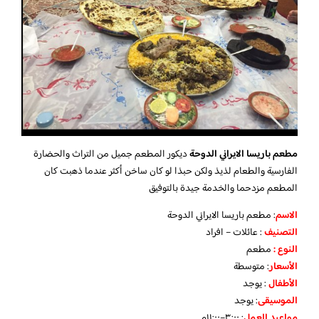
مطعم باريسا الايراني الدوحة
ديكور المطعم جميل من التراث والحضارة
الفارسية والطعام لذيذ ولكن حبذا لو كان ساخن أكثر عندما ذهبت كان
المطعم مزدحما والخدمة جيدة بالتوفيق
الاسم
: مطعم باريسا الايراني الدوحة
التصنيف
: عائلات – افراد
النوع :
مطعم
الأسعار
:
متوسطة
الأطفال
:
يوجد
الموسيقى
:
يوجد
مواعيد العمل
: ٣:٠٠–١١:٠٠م