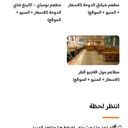
مطعم شيكتي الدوحة (الاسعار
مطعم بومباي – كاتينغ شاي
+ المنيو + الموقع)
الدوحة (الاسعار + المنيو +
الموقع)
مطاعم مول فلاجيو قطر
(الاسعار + المنيو + الموقع)
انتظر لحظة
😊
☝️لم تجد ما تبحث عنه .. اضغط هنا وشاهد المزيد