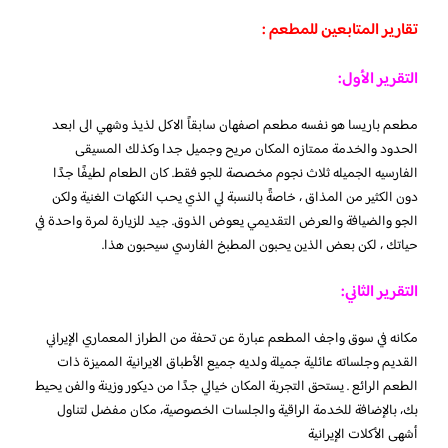
تقارير المتابعين للمطعم :
التقرير الأول:
مطعم باريسا هو نفسه مطعم اصفهان سابقاً الاكل لذيذ وشهي الى ابعد
الحدود والخدمة ممتازه المكان مريح وجميل جدا وكذلك المسيقى
الفارسيه الجميله ثلاث نجوم مخصصة للجو فقط. كان الطعام لطيفًا جدًا
دون الكثير من المذاق ، خاصةً بالنسبة لي الذي يحب النكهات الغنية ولكن
الجو والضيافة والعرض التقديمي يعوض الذوق. جيد للزيارة لمرة واحدة في
حياتك ، لكن بعض الذين يحبون المطبخ الفارسي سيحبون هذا.
التقرير الثاني:
مكانه في سوق واجف المطعم عبارة عن تحفة من الطراز المعماري الإيراني
القديم وجلساته عائلية جميلة ولديه جميع الأطباق الايرانية المميزة ذات
الطعم الرائع . يستحق التجربة المكان خيالي جدًا من ديكور وزينة والفن يحيط
بك، بالإضافة للخدمة الراقية والجلسات الخصوصية، مكان مفضل لتناول
أشهى الأكلات الإيرانية