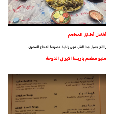
أفضل أطباق المطعم
رااائع جميل جدا الاكل شهي ولذيذ خصوصا الدجاج المشوي.
منيو مطعم باريسا الايراني الدوحة