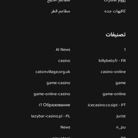
زووم الامارات
مطاعم الخليج
كافيهات جده
مطاعم قطر
تصنيفات
AI News
1
casino
billybets.fr - FR
catonvillage.org.uk
casino-online
game-casino
game
game-online-casino
game-online
IT Образование
icecasino.co.sipt - PT
lazybar-casino.pl - PL
jurist
News
n_pu