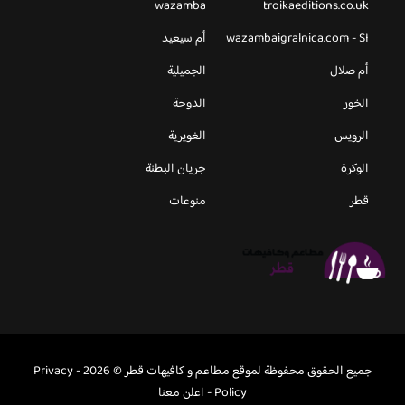
wazamba
troikaeditions.co.uk
wazambaigralnica.com - SI
أم سيعيد
أم صلال
الجميلية
الخور
الدوحة
الرويس
الغويرية
الوكرة
جريان البطنة
قطر
منوعات
جميع الحقوق محفوظة لموقع مطاعم و كافيهات قطر © 2026 -
Privacy
Policy
-
اعلن معنا