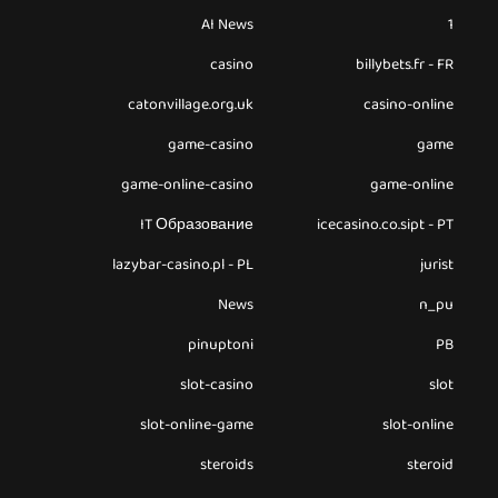
AI News
1
casino
billybets.fr - FR
catonvillage.org.uk
casino-online
game-casino
game
game-online-casino
game-online
IT Образование
icecasino.co.sipt - PT
lazybar-casino.pl - PL
jurist
News
n_pu
pinuptoni
PB
slot-casino
slot
slot-online-game
slot-online
steroids
steroid