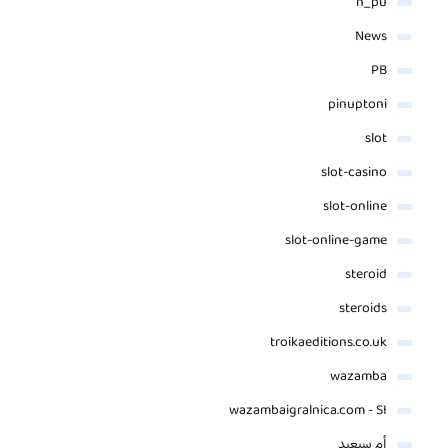
n_pu
News
PB
pinuptoni
slot
slot-casino
slot-online
slot-online-game
steroid
steroids
troikaeditions.co.uk
wazamba
wazambaigralnica.com - SI
أم سيعيد