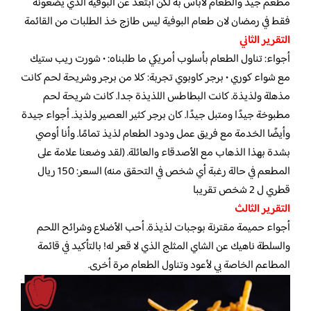
مطعم جيد والطعام لابأس بة لكن ابتعد عن البوفية الذي يضعونة
فقط في رمضان لان طعام البوفية ليس طازج خذ الطلبات من القائمة
التقرير الثاني
أجواء: تناول الطعام بأسلوب أمريكي ما طلبناه: • شورت ريب ستيك
مع شواء كوري • برجر كاوبوي تجربة: كلا من برجر وشريحة لحم كانت
مذهلة ولذيذة. كانت البطاطس اللذيذة جدا. كانت شريحة لحم
مطبوخة جيدًا ومتبل جيدًا. كان برجر كثير العصير ولذيذ. أجواء جيدة
وأيضًا الخدمة مع فريق عمل ودود الطعام لذيذ تمامًا. وأنا أوصي
بشدة بهذا الذهاب مع الأصدقاء والعائلة. (لقد وضعنا علامة على
المطعم في حالة رغبة أي شخص في التحقق منه) السعر: 150 ريال
قطري ل 2 شخص تقريبا
التقرير الثالث
أجواء حميمة مقترنة بوجبات لذيذة. أحب الأضلاع وشرائح اللحم
والسلطة ناهيك عن الشاي المثلج الذي لا قعر له! بالتأكيد في قائمة
المطاعم الخاصة بي لأعود وتناول الطعام مرة أخرى.