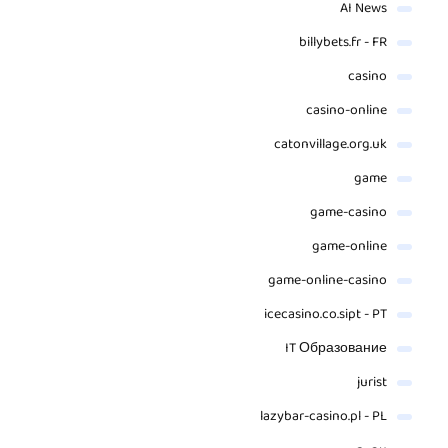
AI News
billybets.fr - FR
casino
casino-online
catonvillage.org.uk
game
game-casino
game-online
game-online-casino
icecasino.co.sipt - PT
IT Образование
jurist
lazybar-casino.pl - PL