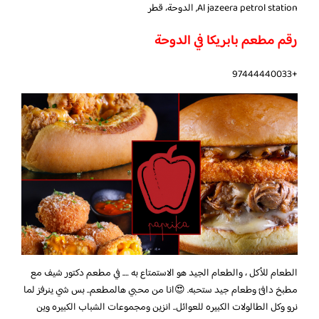
Al jazeera petrol station, الدوحة، قطر
رقم مطعم بابريكا في الدوحة
+97444440033
الطعام للأكل ، والطعام الجيد هو الاستمتاع به …. في مطعم دكتور شيف مع
مطبخ دافئ وطعام جيد ستحبه. 😍انا من محبي هالمطعم.. بس شي ينرفز لما
نرو وكل الطالولات الكبيره للعوائل.. انزين ومجموعات الشباب الكبيره وين