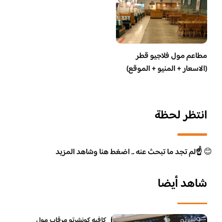
مطاعم مول فلاجيو قطر
(الاسعار + المنيو + الموقع)
انتظر لحظة
😊
☝️لم تجد ما تبحث عنه .. اضغط هنا وشاهد المزيد
شاهد أيضا
كافيه كونشرتو مرقاب مول