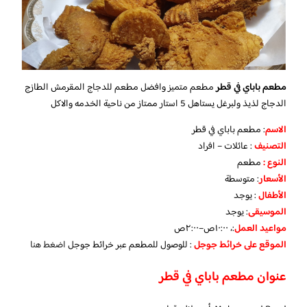
مطعم باباي في قطر
مطعم متميز وافضل مطعم للدجاج المقرمش الطازج
الدجاج لذيذ ولبرغل يستاهل 5 استار ممتاز من ناحية الخدمه والاكل
الاسم
: مطعم باباي في قطر
التصنيف
: عائلات – افراد
النوع :
مطعم
الأسعار
:
متوسطة
الأطفال
:
يوجد
الموسيقى
:
يوجد
مواعيد العمل
:، ١٠:٠٠ص–٢:٠٠ص
الموقع على خرائط جوجل
: للوصول للمطعم عبر خرائط جوجل
اضغط هنا
عنوان مطعم باباي في قطر