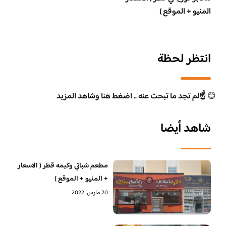
المنيو + الموقع )
انتظر لحظة
😊
☝️لم تجد ما تبحث عنه .. اضغط هنا وشاهد المزيد
شاهد أيضا
مطعم شباتي وكيمه قطر ( الاسعار
+ المنيو + الموقع )
20 مارس، 2022