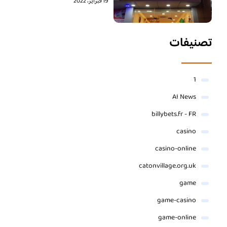
19 فبراير، 2022
تصنيفات
1
AI News
billybets.fr - FR
casino
casino-online
catonvillage.org.uk
game
game-casino
game-online