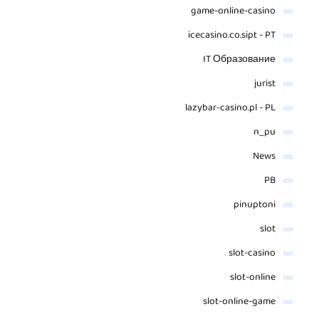
game-online-casino
icecasino.co.sipt - PT
IT Образование
jurist
lazybar-casino.pl - PL
n_pu
News
PB
pinuptoni
slot
slot-casino
slot-online
slot-online-game