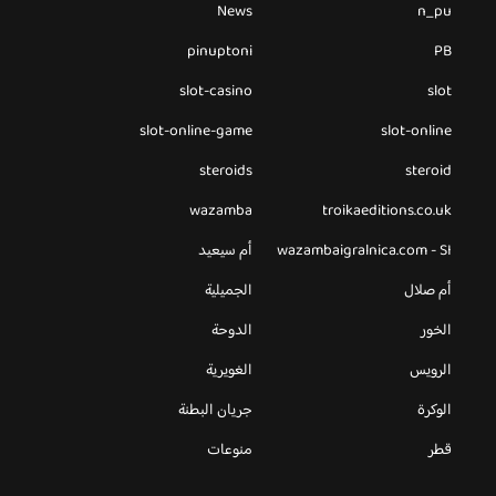
News
n_pu
pinuptoni
PB
slot-casino
slot
slot-online-game
slot-online
steroids
steroid
wazamba
troikaeditions.co.uk
wazambaigralnica.com - SI
أم سيعيد
أم صلال
الجميلية
الخور
الدوحة
الرويس
الغويرية
الوكرة
جريان البطنة
قطر
منوعات