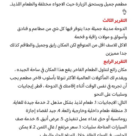
مطعم جميل ويستحق الزيارة حيث الاجواء مختلفة والطعام اللذيذ..
👌
التقرير الثالث
الدوحة مدينة جميلة جدا يتوفر فيها كل شي من مطاعم و فنادق
وأسواق و مولات راقية و فخمة
الاكل للاسف اقل من المتوقع لكن المكان رايق وجميل والطاقم كذلك
جدا مميزين
التقرير الرابع
مكان رائع لتناول الطعام الفاخر. يقع هذا المكان في ساحة الجيده ،
ويقدم لك المأكولات العالمية الأكثر تنوعًا بأسلوب فاخر. مطعم يجب
أن تجربه في نفس الوقت أثناء إقامتك في الدوحة ، قطر. إيجابيات
وسلبيات على النحو
التالي: الايجابيات: 1. طعام لذيذ بشكل مذهل. 2. خدمة جيدة للغاية.
3. منطقة طعام داخلية وخارجية رائعة. 4. جيد لقضاء إجازة
رومانسية أو حتى غداء عمل تنفيذي. 5. عرض أنيق. 6. خدمة صف
السيارات المتاحة. سلبيات: 1. سعر مرتفع / غالي الثمن. 2. لا يمكن
الجلوس في الهواء الطلق خلال المناخ الحار والرطب.