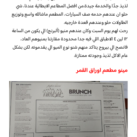
لذيذ جدًا والخدمة جيدة.من افضل المطاعم الايطالية عندنا، شي
حلو ان عندهم حدمه صف السيارات، المطعم ماشالله واسع وتوزيع
الطاولات حلو وعندهم قعدة خارجيه.
رحت لهم يوم السبت وكان عندهم منيو (آلبرنج) الي يكون من الساعة
١٢ لين ٤ الاطباق اللي فيه جدا محدودة مقارتنا بمنيوهم العاد،
فانصح الي بيروح يتاكد منهم شنو نوع الميو الي يقدمونه. لكن بشكل
عام الاكل لذيذ وجودته ممتازة.
مينو مطعم اوراق القمر