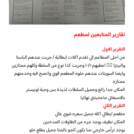
تقارير المتابعين ل
مطعم
التقرير الاول
من احلى المطاعم الي تقدم اكلات ايطالية / جربت عندهم الباستا
والبيتزا 👌🏼 اعطيهم١٠/١٠ وجربت كذا نوع من السلطة وكلهم ممتازين
وايضا السويتات عندهم حلوه المطعم قوي وانصح فيه وخدمتهم
ممتازه
المكان جدا رائع وجميل..السلطات لذيذة بس وجبة لوبيستر
بالاسبغاتي ماعجبتني نهائيا
التقرير الثاني
مطعم ايطالي اكله جميل سعره شوي غالي
المكان نظيف يوجد جزء من الطاولات للمدخنين
يوجد ترأس خارجي منا يكون الجو بالشتا جميل يطلع حلو