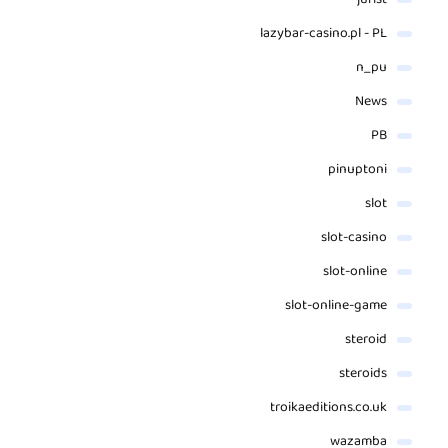
lazybar-casino.pl - PL
n_pu
News
PB
pinuptoni
slot
slot-casino
slot-online
slot-online-game
steroid
steroids
troikaeditions.co.uk
wazamba