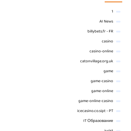
1
AI News
billybets.fr - FR
casino
casino-online
catonvillage.org.uk
game
game-casino
game-online
game-online-casino
icecasino.co.sipt - PT
IT Образование
jurist