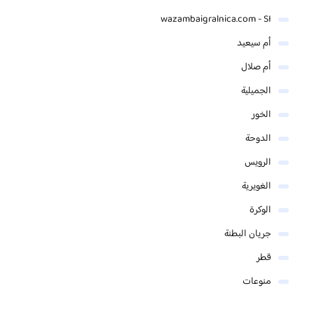
wazambaigralnica.com - SI
أم سيعيد
أم صلال
الجميلية
الخور
الدوحة
الرويس
الغويرية
الوكرة
جريان البطنة
قطر
منوعات