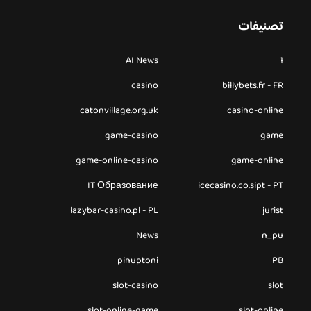
تصنيفات
AI News
1
casino
billybets.fr - FR
catonvillage.org.uk
casino-online
game-casino
game
game-online-casino
game-online
IT Образование
icecasino.co.sipt - PT
lazybar-casino.pl - PL
jurist
News
n_pu
pinuptoni
PB
slot-casino
slot