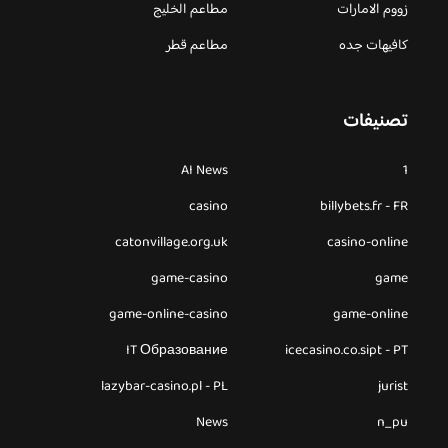
زووم الامارات
مطاعم الخليج
كافيهات جده
مطاعم قطر
تصنيفات
AI News
1
casino
billybets.fr - FR
catonvillage.org.uk
casino-online
game-casino
game
game-online-casino
game-online
IT Образование
icecasino.co.sipt - PT
lazybar-casino.pl - PL
jurist
News
n_pu