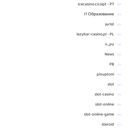
icecasino.co.sipt - PT
IT Образование
jurist
lazybar-casino.pl - PL
n_pu
News
PB
pinuptoni
slot
slot-casino
slot-online
slot-online-game
steroid