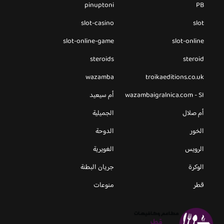
pinuptoni
PB
slot-casino
slot
slot-online-game
slot-online
steroids
steroid
wazamba
troikaeditions.co.uk
wazambaigralnica.com - SI
أم سيعيد
أم صلال
الجميلية
الخور
الدوحة
الرويس
الغويرية
الوكرة
جريان البطنة
قطر
منوعات