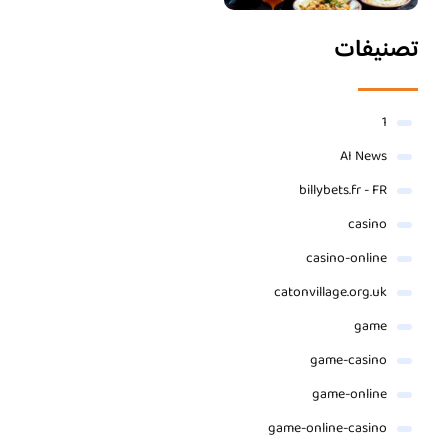
تصنيفات
1
AI News
billybets.fr - FR
casino
casino-online
catonvillage.org.uk
game
game-casino
game-online
game-online-casino