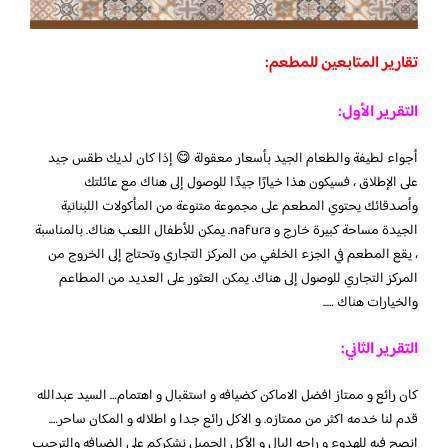
تقارير المتابعين للمطعم:
التقرير الأول:
أجواء لطيفة والطعام الجيد بأسعار معقولة 😋 إذا كان لديك طقس جيد
على الإطلاق ، فسيكون هذا خيارًا جيدًا للوصول إلى هناك مع عائلتك
وأصدقائك يحتوي المطعم على مجموعة متنوعة من المأكولات اللبنانية
الجيدة مساحة كبيرة خارج و nafura. يمكن للأطفال اللعب هناك. بالمناسبة
، يقع المطعم في الجزء الخلفي من المركز التجاري وتحتاج إلى الخروج من
المركز التجاري للوصول إلى هناك. يمكن العثور على العديد من المطاعم
والخيارات هناك …..
التقرير الثاني:
كان رائع و ممتاز افضل الاماكن كضيافه و استقبال و اهتمام… السيد عبدالله
قدم لنا خدمه اكثر من ممتازه. و الاكل رائع جدا و اطلاله و المكان ساحر….
انصح فيه للهدوء و راحه البال و الأكل الجميل نشكركم على الضيافه والترحيب