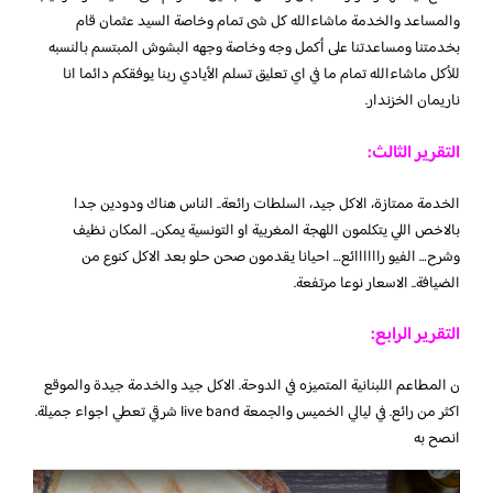
والمساعد والخدمة ماشاءالله كل شى تمام وخاصة السيد عثمان قام
بخدمتنا ومساعدتنا على أكمل وجه وخاصة وجهه البشوش المبتسم بالنسبه
للأكل ماشاءالله تمام ما في اي تعليق تسلم الأيادي ربنا يوفقكم دائما انا
ناريمان الخزندار.
التقرير الثالث:
الخدمة ممتازة، الاكل جيد، السلطات رائعة.. الناس هناك ودودين جدا
بالاخص اللي يتكلمون اللهجة المغربية او التونسية يمكن.. المكان نظيف
وشرح… الفيو راااااائع… احيانا يقدمون صحن حلو بعد الاكل كنوع من
الضيافة.. الاسعار نوعا مرتفعة.
التقرير الرابع:
ن المطاعم اللبنانية المتميزه في الدوحة. الاكل جيد والخدمة جيدة والموقع
اكثر من رائع. في ليالي الخميس والجمعة live band شرقي تعطي اجواء جميلة.
انصح به