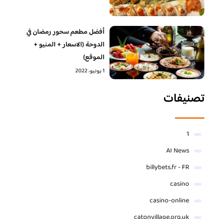
أفضل مطعم سحور رمضان في
الدوحة (الاسعار + المنيو +
الموقع)
1 يونيو، 2022
تصنيفات
1
AI News
billybets.fr - FR
casino
casino-online
catonvillage.org.uk