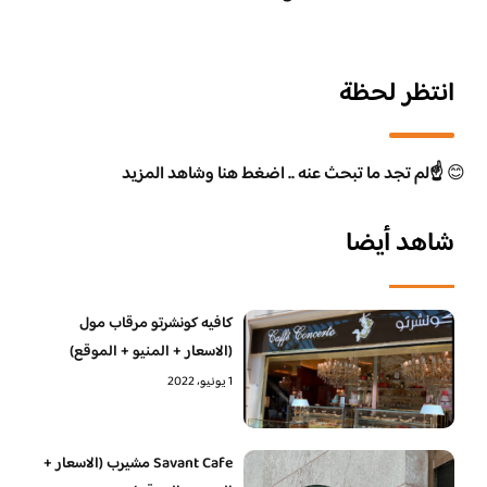
انتظر لحظة
😊
☝️لم تجد ما تبحث عنه .. اضغط هنا وشاهد المزيد
شاهد أيضا
كافيه كونشرتو مرقاب مول
(الاسعار + المنيو + الموقع)
1 يونيو، 2022
Savant Cafe مشيرب (الاسعار +