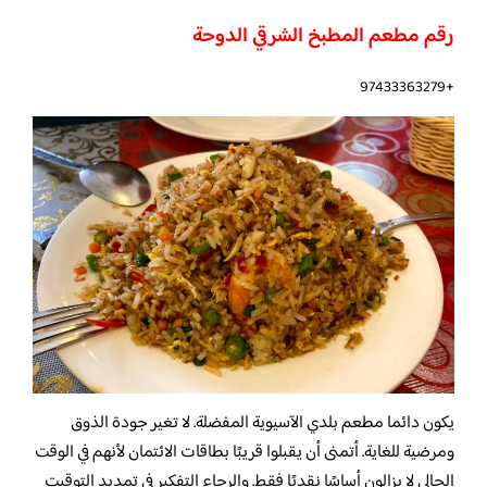
رقم مطعم المطبخ الشرقي الدوحة
+97433363279
يكون دائما مطعم بلدي الآسيوية المفضلة. لا تغير جودة الذوق
ومرضية للغاية. أتمنى أن يقبلوا قريبًا بطاقات الائتمان لأنهم في الوقت
الحالي لا يزالون أساسًا نقديًا فقط. والرجاء التفكير في تمديد التوقيت