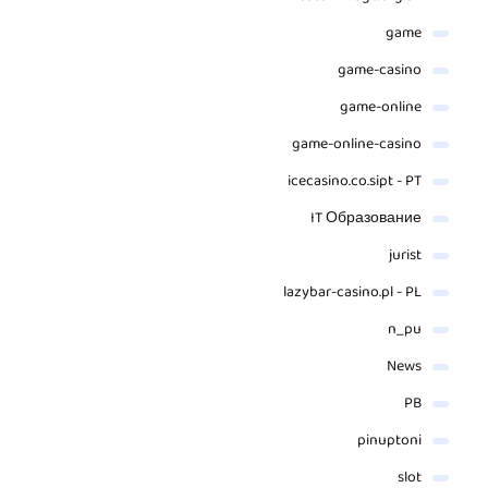
game
game-casino
game-online
game-online-casino
icecasino.co.sipt - PT
IT Образование
jurist
lazybar-casino.pl - PL
n_pu
News
PB
pinuptoni
slot