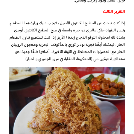
فريق العمل ودود وقريب وصحي.
التقرير الثالث
إذا كنت تبحث عن المطبخ الكانتوني الأصيل ، فيجب عليك زيارة هذا المطعم.
رئيس الطهاة جاكي ماليزي ذو خبرة واسعة في طبخ المطبخ الكانتوني. أوصي
بشدة لك لمحاولة التوفو الدجاج زبدة / الأزيز. إذا كنت تستطيع تناول الطعام
الحار ، فيمكنك أيضًا تجربة نودلز كوري بالمأكولات البحرية ومعجون الروبيان
الحار مع الخضراوات المختلطة. في الآونة الأخيرة ، أضافوا طبقًا جديدًا هو
سنغافورة هوكين مي (المعكرونة المقلية في مرق الجمبري والحبار).