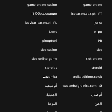
game-online-casino
game-online
IT Образование
icecasino.co.sipt - PT
lazybar-casino.pl - PL
jurist
News
n_pu
pinuptoni
PB
slot-casino
slot
slot-online-game
slot-online
steroids
steroid
wazamba
troikaeditions.co.uk
wazambaigralnica.com - SI
أم سيعيد
أم صلال
الجميلية
الخور
الدوحة