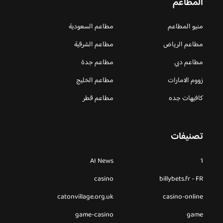
المطاعم
منيو المطاعم
مطاعم السعودية
مطاعم الرياض
مطاعم الشرقية
مطاعم دبي
مطاعم جدة
زووم الامارات
مطاعم الخليج
كافيهات جده
مطاعم قطر
تصنيفات
AI News
1
casino
billybets.fr - FR
catonvillage.org.uk
casino-online
game-casino
game