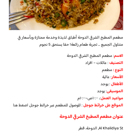
مطعم المطبخ الشرقي الدوحة أطباق لذيذة وخدمة ممتازة وبأسعار في
متناول الجميع … تجربة طعام رائعة! حقا يستحق 5 نجوم
الاسم
: مطعم المطبخ الشرقي الدوحة
التصنيف
: عائلات – افراد
النوع :
مطعم
الأسعار
:
عالية
الأطفال
:
يوجد
الموسيقى
:
يوجد
مواعيد العمل
:، ١٠:٠٠ص–١٠:٠٠م
الموقع على خرائط جوجل
: للوصول للمطعم عبر خرائط جوجل
اضغط هنا
عنوان مطعم المطبخ الشرقي الدوحة
Al Khalidiya St, الدوحة، قطر