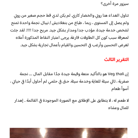
سيزور مرة أخرى؟
تناول الغداء هنا روتي والخضار كاري. لم يكن لدي قط حجم صغير من روتي
ولم يصل إلى المستوى ، ربما ، طباخ من بنغلاديش / نيبال. نجمة واحدة تمنح
لشخص خدمة جيدة. مؤدب جدا ومدار بشكل جيد. مريح جدا !!!!. لقد جئت
لمعرفة سبب كون كل الطاولات فارغة. يرجى اعتبار النقاط المذكورة أعلاه
لغرض التحسين وأرغب في التحسين والقيام بأعمال تجارية بشكل جيد.
التقرير الثالث
إن Veg thali هو بالتأكيد متعة وقيمة جيدة جدًا مقابل المال ….. نجمة
صفرية ، ثالي سيئة للغاية وخدمة سيئة. حتى في حلمي لم أحاول أبدًا في حياتي ،
أسوأ طعام
لا طعم له ، لا يتطابق على الإطلاق مع الصورة الموجودة في القائمة .. إهدار
للمال وعشاء