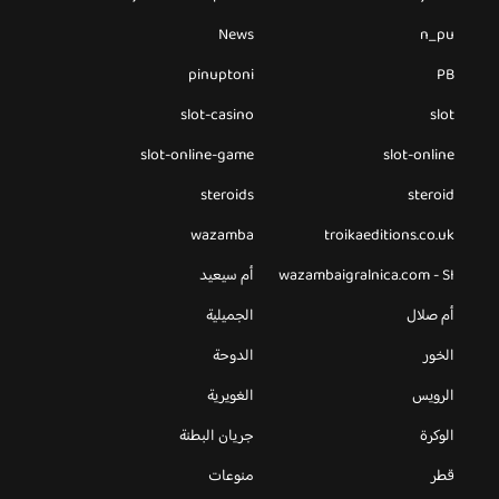
News
n_pu
pinuptoni
PB
slot-casino
slot
slot-online-game
slot-online
steroids
steroid
wazamba
troikaeditions.co.uk
wazambaigralnica.com - SI
أم سيعيد
أم صلال
الجميلية
الخور
الدوحة
الرويس
الغويرية
الوكرة
جريان البطنة
قطر
منوعات