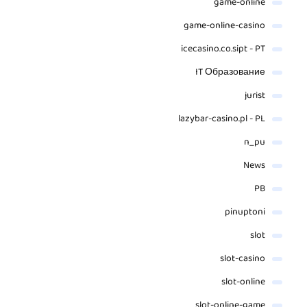
game-online
game-online-casino
icecasino.co.sipt - PT
IT Образование
jurist
lazybar-casino.pl - PL
n_pu
News
PB
pinuptoni
slot
slot-casino
slot-online
slot-online-game