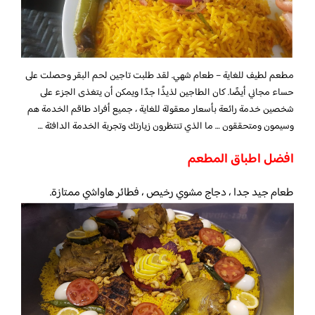
مطعم لطيف للغاية – طعام شهي. لقد طلبت تاجين لحم البقر وحصلت على
حساء مجاني أيضًا. كان الطاجين لذيذًا جدًا ويمكن أن يتغذى الجزء على
شخصين خدمة رائعة بأسعار معقولة للغاية ، جميع أفراد طاقم الخدمة هم
وسيمون ومتحققون … ما الذي تنتظرون زيارتك وتجربة الخدمة الدافئة …
افضل اطباق المطعم
طعام جيد جدا ، دجاج مشوي رخيص ، فطائر هاواشي ممتازة.