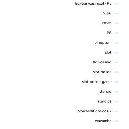
lazybar-casino.pl - PL
n_pu
News
PB
pinuptoni
slot
slot-casino
slot-online
slot-online-game
steroid
steroids
troikaeditions.co.uk
wazamba