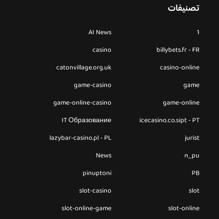
تصنيفات
AI News
1
casino
billybets.fr - FR
catonvillage.org.uk
casino-online
game-casino
game
game-online-casino
game-online
IT Образование
icecasino.co.sipt - PT
lazybar-casino.pl - PL
jurist
News
n_pu
pinuptoni
PB
slot-casino
slot
slot-online-game
slot-online