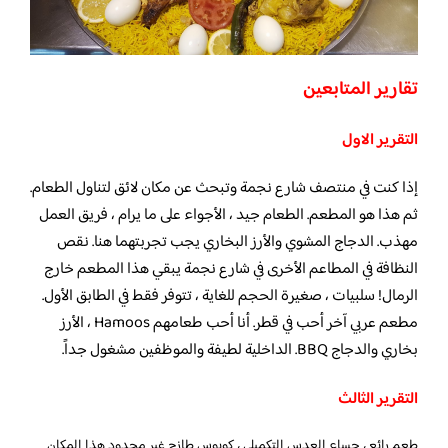
تقارير المتابعين
التقرير الاول
إذا كنت في منتصف شارع نجمة وتبحث عن مكان لائق لتناول الطعام.
ثم هذا هو المطعم. الطعام جيد ، الأجواء على ما يرام ، فريق العمل
مهذب. الدجاج المشوي والأرز البخاري يجب تجربتهما هنا. نقص
النظافة في المطاعم الأخرى في شارع نجمة يبقي هذا المطعم خارج
الرمال! سلبيات ، صغيرة الحجم للغاية ، تتوفر فقط في الطابق الأول.
مطعم عربي آخر أحب في قطر. أنا أحب طعامهم Hamoos ، الأرز
بخاري والدجاج BBQ. الداخلية لطيفة والموظفين مشغول جداً.
التقرير الثالث
طعم رائع ، حساء العدس التكميلي ، كوبوس طازج غير محدود هذا المكان