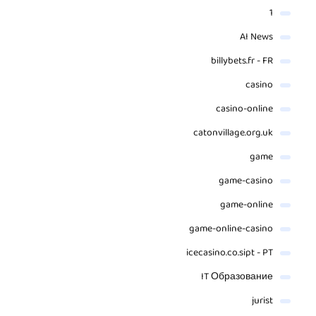
1
AI News
billybets.fr - FR
casino
casino-online
catonvillage.org.uk
game
game-casino
game-online
game-online-casino
icecasino.co.sipt - PT
IT Образование
jurist