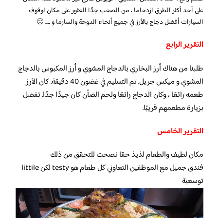
على أحد أكثر الطرق ازدحاما ، من الصعب جدًا العثور على مكان لوقوف
السيارات أفضل دجاج بالأرز في جميع أنحاء الدوحة والسارما و ….. 🙂
التقرير الرابع
طلبنا من هناك أرز البخاري بالدجاج المشوي و أرز المكبوس بالدجاج
المشوي و ميكس جريل. تم التسليم في غضون 40 دقيقة. كان الأرز
طعمه رائعًا ، وكان الدجاج رائعًا ولحم الضأن كان جيدًا جدًا. تفضل
بزيارة مطعمهم قريبًا.
التقرير الخامس
مكان لطيف والطعام لذيذ حقا نصحت للتحقق من ذلك
فندق جميل مع الموظفين التعاوني كل طعام هو testy لكن littile
توسعية