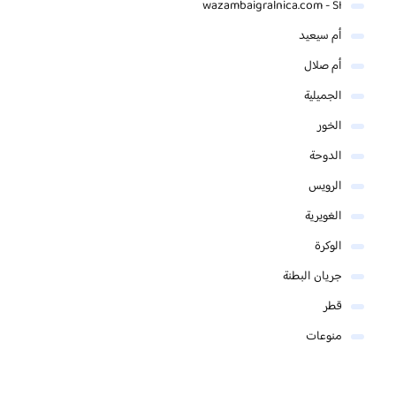
wazambaigralnica.com - SI
أم سيعيد
أم صلال
الجميلية
الخور
الدوحة
الرويس
الغويرية
الوكرة
جريان البطنة
قطر
منوعات