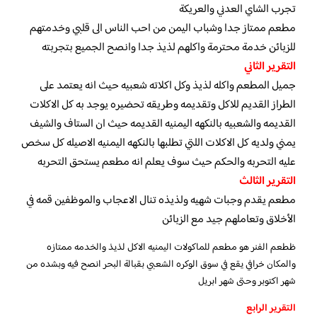
تجرب الشاي العدني والعريكة
مطعم ممتاز جدا وشباب اليمن من احب الناس الى قلبي وخدمتهم
للزبائن خدمة محترمة واكلهم لذيذ جدا وانصح الجميع بتجربته
التقرير الثاني
جميل المطعم واكله لذيذ وكل اكلاته شعبيه حيث انه يعتمد على
الطراز القديم للاكل وتقديمه وطريقه تحضيره يوجد به كل الاكلات
القديمه والشعبيه بالنكهه اليمنيه القديمه حيث ان الستاف والشيف
يمني ولديه كل الاكلات اللتي تطلبها بالنكهه اليمنيه الاصيله كل سخص
عليه التحربه والحكم حيث سوف يعلم انه مطعم يستحق التحربه
التقرير الثالث
مطعم يقدم وجبات شهيه ولذيذه تنال الاعجاب والموظفين قمه في
الأخلاق وتعاملهم جيد مع الزبائن
ظطعم الفنر هو مطعم للماكولات اليمنيه الاكل لذيذ والخدمه ممتازه
والمكان خرافي يقع في سوق الوكره الشعبي بقبالة البحر انصح فيه وبشده من
شهر اكتوبر وحتى شهر ابريل
التقرير الرابع