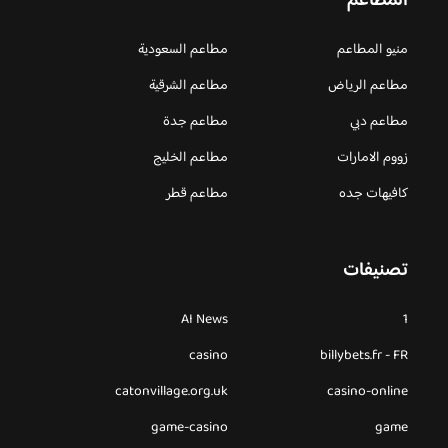
المطاعم
منيو المطاعم
مطاعم السعودية
مطاعم الرياض
مطاعم الشرقية
مطاعم دبي
مطاعم جدة
زووم الامارات
مطاعم الخليج
كافيهات جده
مطاعم قطر
تصنيفات
AI News
1
casino
billybets.fr - FR
catonvillage.org.uk
casino-online
game-casino
game