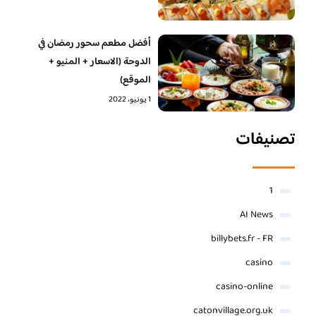
أفضل مطعم سحور رمضان في
الدوحة (الاسعار + المنيو +
الموقع)
1 يونيو، 2022
تصنيفات
1
AI News
billybets.fr - FR
casino
casino-online
catonvillage.org.uk