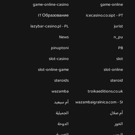
game-online-casino
game-online
IT Образование
icecasino.co.sipt - PT
lazybar-casino.pl - PL
jurist
News
n_pu
pinuptoni
PB
slot-casino
slot
slot-online-game
slot-online
steroids
steroid
wazamba
troikaeditions.co.uk
wazambaigralnica.com - SI
أم سيعيد
أم صلال
الجميلية
الخور
الدوحة
الرويس
الغويرية