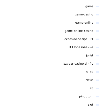
game
game-casino
game-online
game-online-casino
icecasino.co.sipt - PT
IT Образование
jurist
lazybar-casino.pl - PL
n_pu
News
PB
pinuptoni
slot