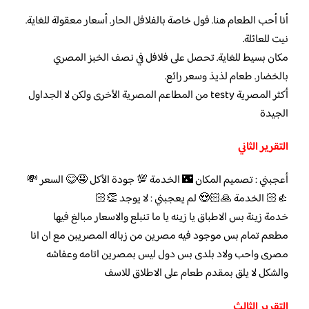
أنا أحب الطعام هنا. فول خاصة بالفلافل الحار. أسعار معقولة للغاية.
نيت للعائلة.
مكان بسيط للغاية. تحصل على فلافل في نصف الخبز المصري
بالخضار. طعام لذيذ وسعر رائع.
أكثر المصرية testy من المطاعم المصرية الأخرى ولكن لا الجداول
الجيدة
التقرير الثاني
أعجبني : تصميم المكان 🌃 الخدمة 💯 جودة الأكل 🤤😋 السعر 💸
👍🏻 الخدمة 🙏🏻😍 لم يعجبني : لا يوجد 👏🏻
خدمة زينة بس الاطباق يا زينه يا ما تنبلع والاسعار مبالغ فيها
مطعم تمام بس موجود فيه مصرين من زباله المصريبن مع ان انا
مصرى واحب ولاد بلدى بس دول ليس بمصرين اتامه وعفاشه
والشكل لا يلق بمقدم طعام على الاطلاق للاسف
التقرير الثالث