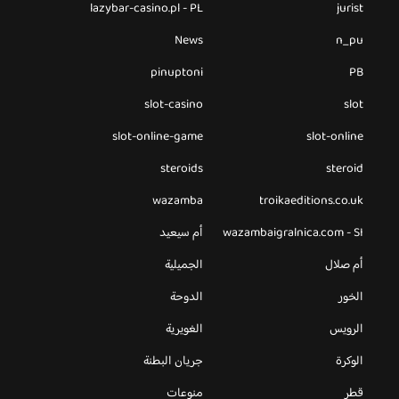
lazybar-casino.pl - PL
jurist
News
n_pu
pinuptoni
PB
slot-casino
slot
slot-online-game
slot-online
steroids
steroid
wazamba
troikaeditions.co.uk
wazambaigralnica.com - SI
أم سيعيد
أم صلال
الجميلية
الخور
الدوحة
الرويس
الغويرية
الوكرة
جريان البطنة
قطر
منوعات