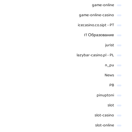
game-online
game-online-casino
icecasino.co.sipt - PT
IT Образование
jurist
lazybar-casino.pl - PL
n_pu
News
PB
pinuptoni
slot
slot-casino
slot-online