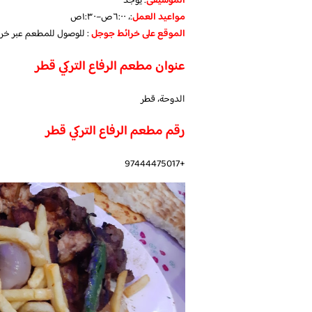
الموسيقى
:
يوجد
مواعيد العمل
:، ٦:٠٠ص–١:٣٠ص
الموقع على خرائط جوجل
: للوصول للمطعم عبر خر
عنوان مطعم الرفاع التركي قطر
الدوحة، قطر
رقم مطعم الرفاع التركي قطر
+97444475017