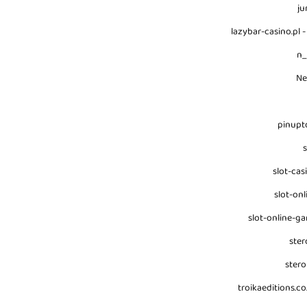
ju
lazybar-casino.pl -
n
N
pinupt
s
slot-cas
slot-onl
slot-online-g
ster
stero
troikaeditions.co