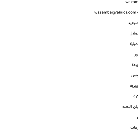
waza
wazambaigralnica.com -
سيعيد
صلال
يلية
ور
وحة
ويس
يرية
رة
ان البطنة
عات