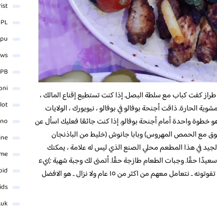
rist
 PL
_pu
ews
PB
oni
از كفت كباب مع سلطة البصل. إذا كنت تستطيع إقناع المالك ،
lot
Acılı ؛ قطع الدجاج المشوية الحارة. ذاقت أجنحة بوفالو في بوفالو ، نيويورك ، الولايات
 هو خطوة واحدة أمام أجنحة بوفالو. إذا كنت جائعًا فعليك اسأل عن
ino
مسحوق مع الحمص المهروس) وبابا جانوش (خليط من الباذنجان
ine
جيد في هذا المطعم محلي الصنع الذي ليس له علامة ، يمكنك
ame
عيدًا حقًا. وجبات الطعام طازجة حقًا. أتمنى لك وجبة شهية :)يء
oid
عندهم لذيذ بشكل جنوني .. كل شيء روووعه .. لا تفوتونه .. نتعامل معهم من اكثر من ١٥ عام ولا نزال .. هو الافضل
ids
.uk