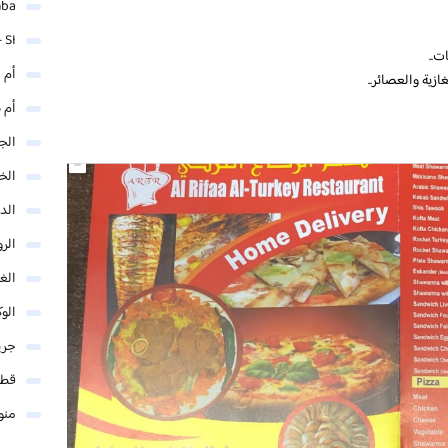
mba
 SI
ت..
أم 
ازية والعصائر..
أم 
الجم
الخ
الد
الر
الغو
الوك
جري
قطر
منو