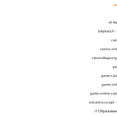
AI N
billybets.fr 
cas
casino-onl
catonvillage.org
ga
game-cas
game-onl
game-online-cas
icecasino.co.sipt -
IT Образова