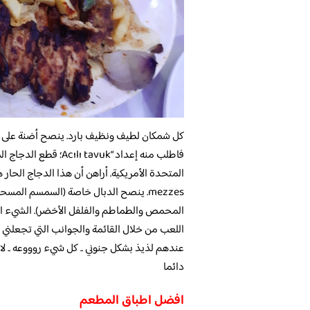
كل شمكان لطيف ونظيف بارد. ينصح أضنة على طر
فاطلب منه إعداد “tavuk
المتحدة الأمريكية. أراهن أن هذا الدجاج الحار
mezzes. ينصح الدبال خاصة (السمسم ال
المحمص والطماطم والفلفل الأخضر). الشيء ال
اللعب من خلال القائمة والجوانب التي تجعلني س
دائما
افضل اطباق المطعم