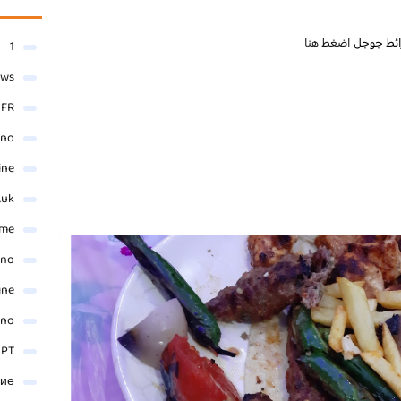
ائط جوجل
اضغط هنا
1
ews
- FR
ino
ine
.uk
me
ino
ine
ino
 PT
ние