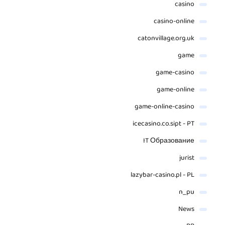
casino
casino-online
catonvillage.org.uk
game
game-casino
game-online
game-online-casino
icecasino.co.sipt - PT
IT Образование
jurist
lazybar-casino.pl - PL
n_pu
News