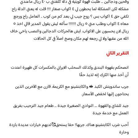
وقحين ودجالين … طلبت قهوة كويتية في دلة كلفتني ب ٤٠ ريال ماعندي
مشكله لكن المشكلة لما يحطون لي ٤ اكواب صغار !!! قلت له يعني الدلة راح
تكفي حق ٤ اكواب بس ؟ روح جيب لي بعد كم من كوب .. العامل راح ورجع
معاه ٤ اكواب وطلب مني ٥ ريال !!!!!! سألته ليش يقول المدير قالي اخذ ٥
ريال لان يحسبون على الاكواب. ايش هالحركات الدجالين والنصب ياخي خاف
الله من عقبها ولا لي رجعه لهم مكان وصخ اصلاً في كل الحالات
التقرير الثاني
انصحكم بقهوة البندق وكذلك السحلب الايراني بالمكسرات كل ظهيرة اعتدت
أن آخذ منها الكرك إنه لذيذ حقًا
جرب ساندويتش الكبد 🥪 والكابتشينو مع الكريمة. قارن مع الآخرين الذين
يحتاجون إليها لخفض الأسعار.
جيد للشاي والقهوة …. النوادي الصغيرة جيدة … طعام جيد الترحيب بفريق
العمل مع خدمة جيدة
أحب شرب الكابتشينو هناك. جربها! حقا يستحق🥰لديهم خيارات عديدة باردة
وحارة