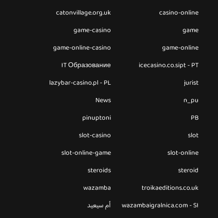
catonvillage.org.uk
casino-online
game-casino
game
game-online-casino
game-online
IT Образование
icecasino.co.sipt - PT
lazybar-casino.pl - PL
jurist
News
n_pu
pinuptoni
PB
slot-casino
slot
slot-online-game
slot-online
steroids
steroid
wazamba
troikaeditions.co.uk
wazambaigralnica.com - SI
أم سيعيد