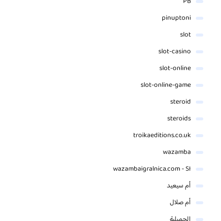
PB
pinuptoni
slot
slot-casino
slot-online
slot-online-game
steroid
steroids
troikaeditions.co.uk
wazamba
wazambaigralnica.com - SI
أم سيعيد
أم صلال
الجميلية