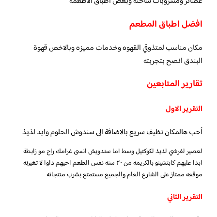
عصائر ومشروبات ساخنة وبعض اطباق الأطعمة
افضل اطباق المطعم
مكان مناسب لمتذوقي القهوه وخدمات مميزه وبالاخص قهوة
البندق انصح بتجربته
تقارير المتابعين
التقرير الاول
أحب هالمكان نظيف سريع بالاضافة الى سندوش الحلوم وايد لذيذ
لعصير لفرشي لذيذ لكوكتيل وسط اما سندويش انسى غرامك راح مو زابطة
ابدا عليهم كابتشينو بالكريمه من ٢٠ سنه نفس الطعم احيهم داوا لا تغيرنه
موقعه ممتاز على الشارع العام والجميع مستمتع بشرب منتجاته
التقرير الثاني