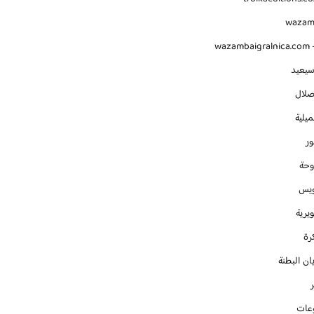
waza
wazambaigralnica.com -
سيعيد
صلال
يلية
ور
وحة
ويس
يرية
رة
ان البطنة
عات