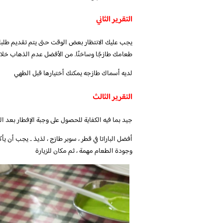
التقرير الثاني
يجب عليك الانتظار بعض الوقت حتى يتم تقديم طلبات
طعامك طازجًا وساخنًا. من الأفضل عدم الذهاب خلال
لديه أسماك طازجه يمكنك أختيارها قبل الطهي
التقرير الثالث
جيد بما فيه الكفاية للحصول على وجبة الإفطار بعد الع
أفضل الباراتا في قطر ، سوبر طازج ، لذيذ .. يجب أن يأك
وجودة الطعام مهمة ، ثم مكان للزيارة