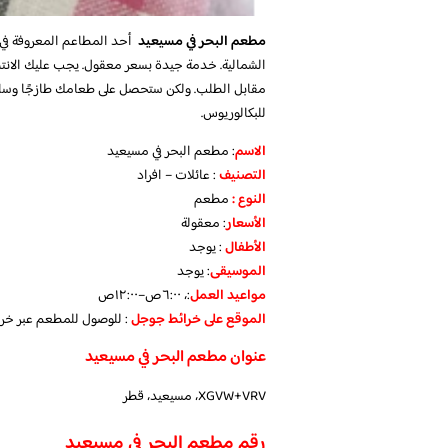
مطعم البحر في مسيعيد
أحد المطاعم المعروفة في م
الشمالية. خدمة جيدة بسعر معقول. يجب عليك الانتظ
مقابل الطلب. ولكن ستحصل على طعامك طازجًا وساخ
للبكالوريوس.
الاسم
: مطعم البحر في مسيعيد
التصنيف
: عائلات – افراد
النوع :
مطعم
الأسعار
:
معقولة
الأطفال
:
يوجد
الموسيقى
:
يوجد
مواعيد العمل
:، ٦:٠٠ص–١٢:٠٠ص
الموقع على خرائط جوجل
: للوصول للمطعم عبر خر
عنوان مطعم البحر في مسيعيد
XGVW+VRV، مسيعيد، قطر
رقم مطعم البحر في مسيعيد