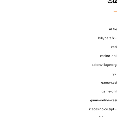
فات
AI N
billybets.fr 
cas
casino-onl
catonvillage.org
ga
game-cas
game-onl
game-online-cas
icecasino.co.sipt -