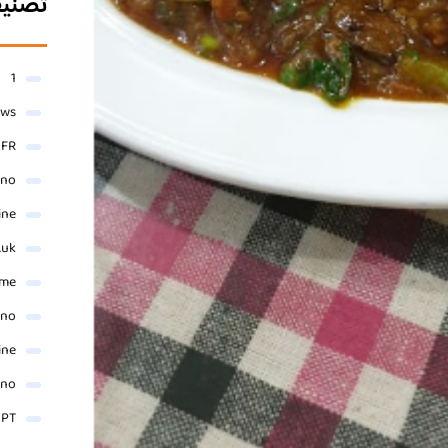
تصني
1
ews
- FR
ino
ine
.uk
me
ino
ine
ino
 PT