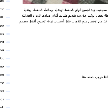
ние
rist
سيعيد. جيد لجميع أنواع الأطعمة الهندية ، وخاصة الأطعمة الهندية
ار بعض الوقت حتى يتم تقديم طلباتك أثناء إعدادها للمواد الغذائية
 PL
نًا. من الأفضل عدم الذهاب خلال أمسيات نهاية الأسبوع. أفضل مطعم
_pu
ews
PB
oni
lot
ino
ine
ائط جوجل
اضغط هنا
ame
oid
ids
.uk