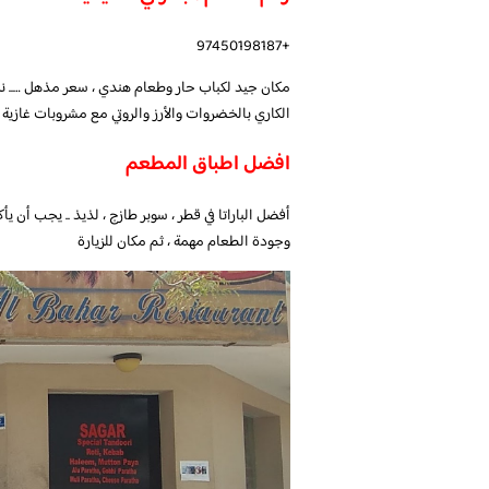
+97450198187
الكاري بالخضروات والأرز والروتي مع مشروبات غازية بسعر 5
افضل اطباق المطعم
أفضل الباراتا في قطر ، سوبر طازج ، لذيذ .. يجب أن يأك
وجودة الطعام مهمة ، ثم مكان للزيارة