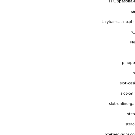
IT Образова
ju
lazybar-casino.pl -
n
N
pinupt
s
slot-cas
slot-onl
slot-online-g
ster
stero
troikaeditions.co