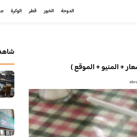
الدوحة
الخور
قطر
الوكرة
جر
شاهد 
ار + المنيو + الموقع )
ebr