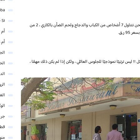
mba
 SI
مكان جيد لكباب حار وطعام هندي ، سعر مذهل ….. نحن نتناول 7 أشخاص من الكباب والدجاج ولحم الضأن بالكاري ، 2 من
أم 
9 ر.ق.
أم 
الجم
ل !! ليس ترتيبًا نموذجيًا للجلوس العائلي ، ولكن إذا لم يكن ذلك مهمًا ،
الخ
الد
الر
الغو
الوك
جري
قطر
منو