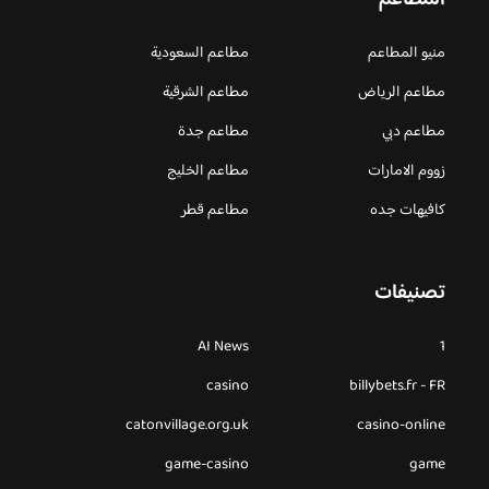
منيو المطاعم
مطاعم السعودية
مطاعم الرياض
مطاعم الشرقية
مطاعم دبي
مطاعم جدة
زووم الامارات
مطاعم الخليج
كافيهات جده
مطاعم قطر
تصنيفات
AI News
1
casino
billybets.fr - FR
catonvillage.org.uk
casino-online
game-casino
game