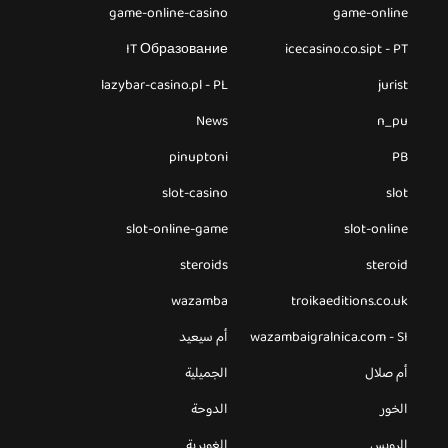
game-online-casino
game-online
IT Образование
icecasino.co.sipt - PT
lazybar-casino.pl - PL
jurist
News
n_pu
pinuptoni
PB
slot-casino
slot
slot-online-game
slot-online
steroids
steroid
wazamba
troikaeditions.co.uk
wazambaigralnica.com - SI
أم سيعيد
أم صلال
الجميلية
الخور
الدوحة
الرويس
الغويرية