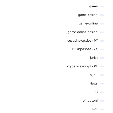
game
game-casino
game-online
game-online-casino
icecasino.co.sipt - PT
IT Образование
jurist
lazybar-casino.pl - PL
n_pu
News
PB
pinuptoni
slot