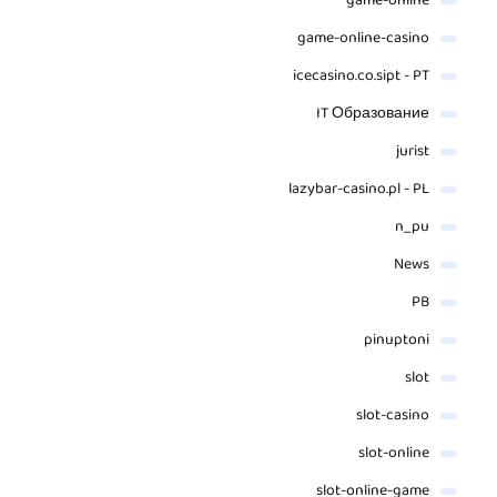
game-online
game-online-casino
icecasino.co.sipt - PT
IT Образование
jurist
lazybar-casino.pl - PL
n_pu
News
PB
pinuptoni
slot
slot-casino
slot-online
slot-online-game