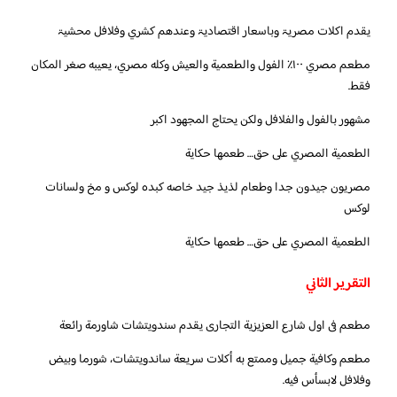
يقدم اكلات مصريۃ وباسعار اقتصاديۃ وعندهم كشري وفلافل محشيۃ
مطعم مصري ١٠٠٪ الفول والطعمية والعيش وكله مصري، يعيبه صغر المكان
فقط.
مشهور بالفول والفلافل ولكن يحتاج المجهود اكبر
الطعمية المصري على حق… طعمها حكاية
مصريون جيدون جدا وطعام لذيذ جيد خاصه كبده لوكس و مخ ولسانات
لوكس
الطعمية المصري على حق… طعمها حكاية
التقرير الثاني
مطعم فى اول شارع العزيزية التجارى يقدم سندويتشات شاورمة رائعة
مطعم وكافية جميل وممتع به أكلات سريعة ساندويتشات، شورما وبيض
وفلافل لابسأس فيه.