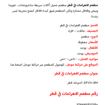
مطعم الاهرامات في قطر
مطعم جميل أكلات سريعة ساندويتشات ، شورما
وبيض وفلافل ممتازه ولكن المطعم ضيق كبدة فلافل انصح بتجربته ليس
بشدة
الاسم
: مطعم الاهرامات في قطر
التصنيف
: عائلات – افراد
النوع :
مطعم
الأسعار
:
معقولة
الأطفال
:
يوجد
الموسيقى
:
يوجد
مواعيد العمل
:،، ٨:٠٠ص–١:٠٠ص
الموقع على خرائط جوجل
: للوصول للمطعم عبر خرائط جوجل
اضغط هنا
عنوان مطعم الاهرامات في قطر
6FV3+JRH، الدوحة، قطر
رقم مطعم الاهرامات في قطر
+97444685018