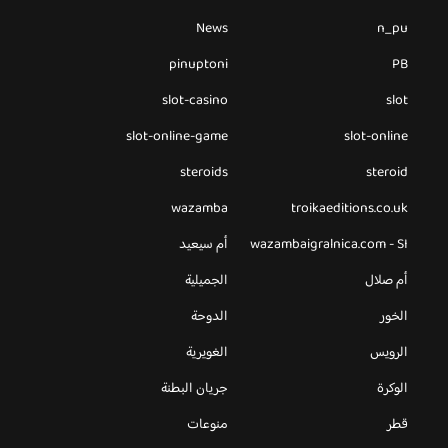
News
n_pu
pinuptoni
PB
slot-casino
slot
slot-online-game
slot-online
steroids
steroid
wazamba
troikaeditions.co.uk
wazambaigralnica.com - SI
أم سيعيد
أم صلال
الجميلية
الخور
الدوحة
الرويس
الغويرية
الوكرة
جريان البطنة
قطر
منوعات