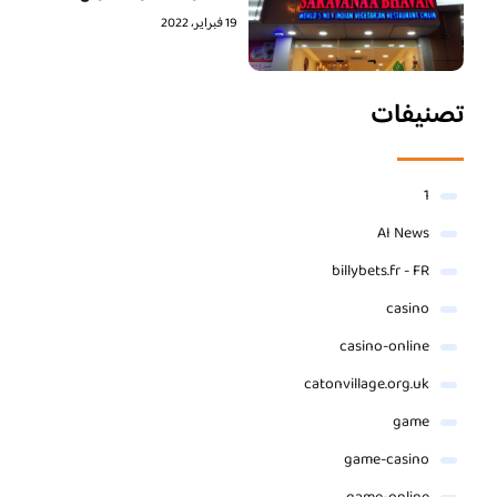
19 فبراير، 2022
تصنيفات
1
AI News
billybets.fr - FR
casino
casino-online
catonvillage.org.uk
game
game-casino