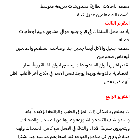
مطعم للحالات الطارئة سندويشات سريعه متوسط
اقسم بالله معلمين عديل كدة
التقرير الثالث
يلا دة محل السندات في فرع جنبو طوالي مشاوي وبيتزا وحاجات
جميلة
مطعم جميل والأكل أيضا جميل جدا وصاحب المطعم والعاملين
فية ناس محترمين
يقدم اشهي أنواع السندويشات وجميع انواع الفطائر وبأسعار
اقتصادية بالدوحة .وربما يوجد نفس الاسم في مكان آخر فأغلب الظن
أنهم غير بعض.
التقرير الرابع
ت يختص بالفلافل زات المزاق الطيب والرائحة الزكيه و أيضا
وسندوتشات الكبده والشاورمه وغيرها من المتبلات والمخللات
ويتميزون بسرعة الأداء والدقة في العمل مع كامل الخدمات ولهم
عدة فروع في كل مناطق الدوحة كما اسعارهم مناسبة جدا ..شكرا