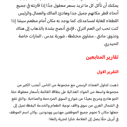
يمكنك أن تأكل كل ما تريد بسعر معقول جدًا إذا قارنته في جميع
أنحاء قطر. مكانهم جميل جدا وهادئ. المالك والعمال والرئيس
اللطفاء للغاية لمساعدتك. كما يوجد به مكان أمام مطعم سيشا. إذا
كنت تحب ابن العم التركي ، فإنني أنصح بشدة بالذهاب إلى هناك
وتذوق: مانتي ، مشاوي مختلطة ، شوربة عدس ، المازات خاصة
الحيدري.
تقارير المتابعين
التقرير الاول
ذهبت لتناول العشاء الرسمي مع مجموعة من الناس. أعجب الكثير من
مجموعة واسعة من المواد الغذائية على بطاقة القائمة بأسعار معقولة حقا.
الجو هادئ ومريح بعيدًا عن شوارع السوق المزدحمة والصاخبة ، والتي تقع
في الشمال الغربي من سوق واقف. نوعية الطعام والخدمة اليقظة تميل إلى
جعلها مكان 5 نجوم. جميع الموظفين مهذبين وودودين ، وكان اسم الموظف
في أبريل حقًا يصل إلى العلامة. شكرا لتجربة رائعة!