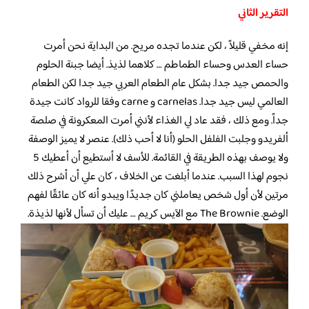
التقرير الثاني
إنه مخفي قليلاً ، لكن عندما تجده مريح. من البداية نحن أمرت
حساء العدس وحساء الطماطم … كلاهما لذيذ. أيضا جبنة الحلوم
والحمص جيد جدا. بشكل عام الطعام العربي جيد جدا لكن الطعام
العالمي ليس جيد جدا. carnelas و carne وفقا للرواد كانت جيدة
جداً. ومع ذلك ، فقد عاد لي الغذاء لأنني أمرت المعكرونة في صلصة
ألفريدو وجلبت الفلفل الحلو (أنا لا أحب ذلك). عنصر لا يميز الوصفة
ولا يوصف بهذه الطريقة في القائمة. للأسف لا أستطيع أن أعطيك 5
نجوم لهذا السبب. عندما أبلغت عن الخلاف ، كان علي أن أشرح ذلك
مرتين لأن أول شخص يعاملني كان جديدًا ويبدو أنه كان عائقًا لفهم
الوضع. The Brownie مع الآيس كريم … عليك أن تسأل لأنها لذيذة.