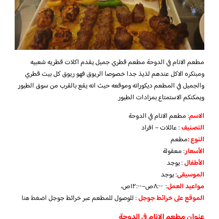
مطعم الانام في الدوحة مطعم قطري جميل يقدم اكلات قطريه شعبيه
ومبتكره الاكل عندهم لذيذ جدا خصوصا الريوق فهو ريوق كل بيت قطري
والجميل في المطعم ديكوراته وموقعه حيث انه يقع بالقرب من سوق الطيور
ويمكنكم الاستمتاع بمزادات الطيور
الاسم
: مطعم الانام في الدوحة
التصنيف
: عائلات – افراد
النوع :
مطعم
الأسعار
:
معقولة
الأطفال
:
يوجد
الموسيقى
:
يوجد
مواعيد العمل
: ٨:٠٠ص–١٢:٠٠ص،
الموقع على خرائط جوجل
: للوصول للمطعم عبر خرائط جوجل
اضغط هنا
عنوان مطعم الانام في الدوحة