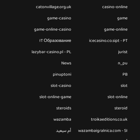
catonvillage.org.uk
casino-online
game-casino
game
game-online-casino
game-online
IT Образование
icecasino.co.sipt - PT
lazybar-casino.pl - PL
jurist
News
n_pu
pinuptoni
PB
slot-casino
slot
slot-online-game
slot-online
steroids
steroid
wazamba
troikaeditions.co.uk
wazambaigralnica.com - SI
أم سيعيد