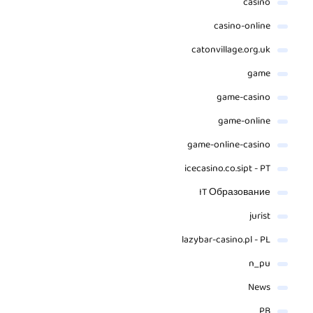
casino
casino-online
catonvillage.org.uk
game
game-casino
game-online
game-online-casino
icecasino.co.sipt - PT
IT Образование
jurist
lazybar-casino.pl - PL
n_pu
News
PB