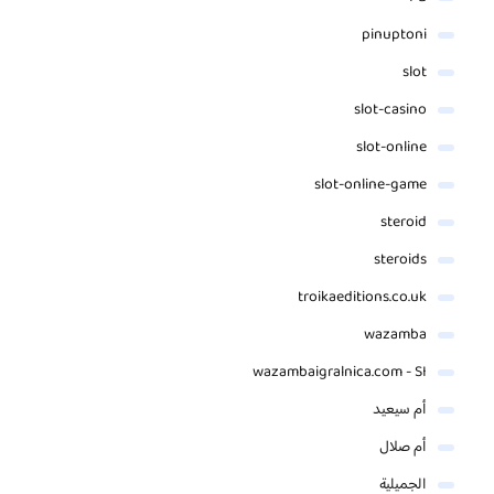
pinuptoni
slot
slot-casino
slot-online
slot-online-game
steroid
steroids
troikaeditions.co.uk
wazamba
wazambaigralnica.com - SI
أم سيعيد
أم صلال
الجميلية