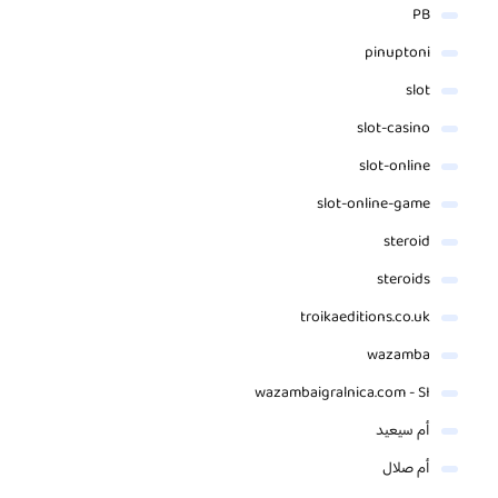
PB
pinuptoni
slot
slot-casino
slot-online
slot-online-game
steroid
steroids
troikaeditions.co.uk
wazamba
wazambaigralnica.com - SI
أم سيعيد
أم صلال