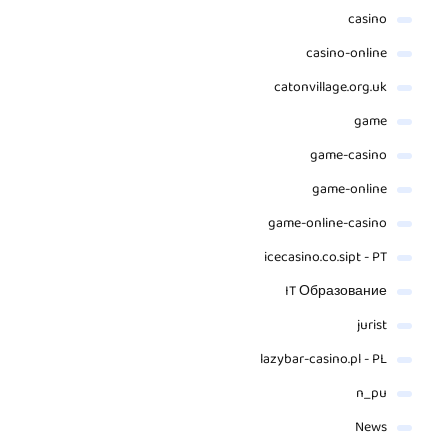
casino
casino-online
catonvillage.org.uk
game
game-casino
game-online
game-online-casino
icecasino.co.sipt - PT
IT Образование
jurist
lazybar-casino.pl - PL
n_pu
News