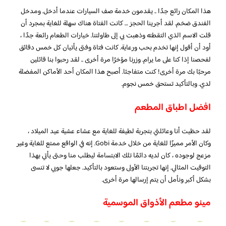
هذا المكان رائع جدًا .. يقدمون خدمة صف السيارات عندما أدخل. ومدخل
الفندق ضخم. لقد أجرينا الحجز … كانت الفتاة هناك سهلة للغاية بمجرد أن
قلت الاسم الذي التقطته وذهبت بي إلى طاولتنا. خيارات الطعام رائعة جدًا ،
أود أن أقول إنها تخدم بحب ورعاية. كانت فتاة وفتى يأتيان كل خمس دقائق
لفحصنا إذا كنا على ما يرام. وزرنا مؤخرًا مرة أخرى .. لقد رحبوا بنا قائلين
مرحبًا بك مرة أخرى! كنت متفاجئا. أصبح هذا المكان أحد الأماكن المفضلة
لدي. وبالتأكيد تستحق خمس نجوم.
افضل اطباق المطعم
لقد حظيت أنا وعائلتي بتجربة لطيفة للغاية مع عشاء عشية عيد الميلاد ،
وكان الأمر مميزًا للغاية من خلال خدمة Gobi. إنه في الواقع ممتع للغاية وغير
مزعج لوجوده ، كان لديه دائمًا تلك الابتسامة ليطلب منا وحتى يأتي بهذا
التوقيت المثالي. إنها تجربتنا الأولى وستعود بالتأكيد. جعلها جوبي لا تنسى
بشكل أكبر ونأمل أن يتم إرسالها مرة أخرى.
مينو مطعم الأذواق الموسمية