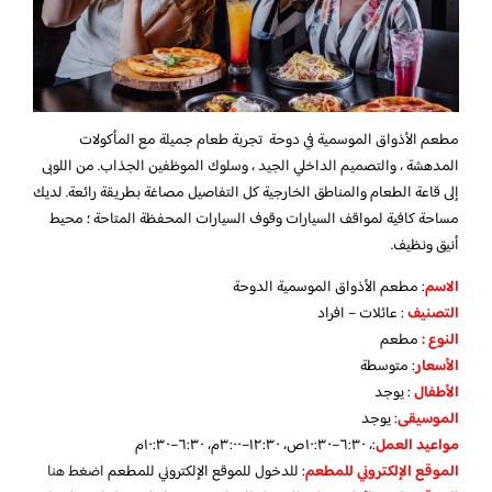
مطعم الأذواق الموسمية في دوحة تجربة طعام جميلة مع المأكولات
المدهشة ، والتصميم الداخلي الجيد ، وسلوك الموظفين الجذاب. من اللوبى
إلى قاعة الطعام والمناطق الخارجية كل التفاصيل مصاغة بطريقة رائعة. لديك
مساحة كافية لمواقف السيارات وقوف السيارات المحفظة المتاحة ؛ محيط
أنيق ونظيف.
الاسم
: مطعم الأذواق الموسمية الدوحة
التصنيف
: عائلات – افراد
النوع :
مطعم
الأسعار
:
متوسطة
الأطفال
:
يوجد
الموسيقى
:
يوجد
مواعيد العمل
:، ٦:٣٠–١٠:٣٠ص، ١٢:٣٠–٣:٠٠م، ٦:٣٠–١٠:٣٠م
الموقع الإلكتروني للمطعم
: للدخول للموقع الإلكتروني للمطعم
اضغط هنا