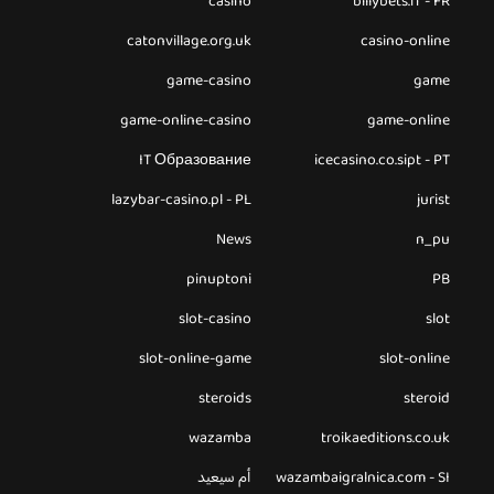
casino
billybets.fr - FR
catonvillage.org.uk
casino-online
game-casino
game
game-online-casino
game-online
IT Образование
icecasino.co.sipt - PT
lazybar-casino.pl - PL
jurist
News
n_pu
pinuptoni
PB
slot-casino
slot
slot-online-game
slot-online
steroids
steroid
wazamba
troikaeditions.co.uk
wazambaigralnica.com - SI
أم سيعيد