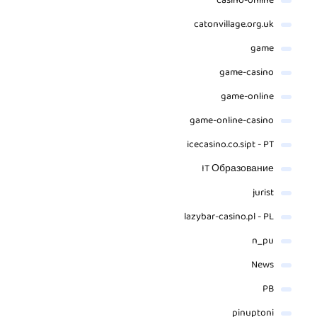
casino-online
catonvillage.org.uk
game
game-casino
game-online
game-online-casino
icecasino.co.sipt - PT
IT Образование
jurist
lazybar-casino.pl - PL
n_pu
News
PB
pinuptoni