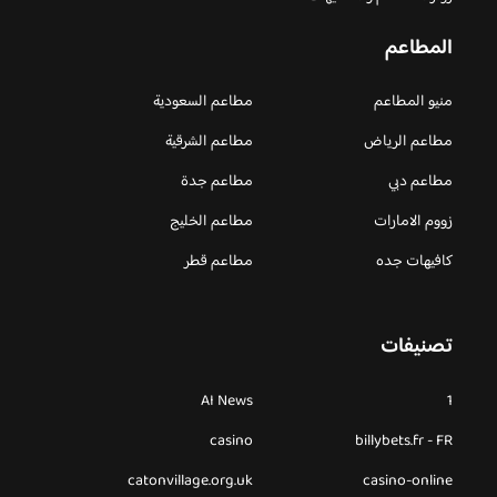
المطاعم
منيو المطاعم
مطاعم السعودية
مطاعم الرياض
مطاعم الشرقية
مطاعم دبي
مطاعم جدة
زووم الامارات
مطاعم الخليج
كافيهات جده
مطاعم قطر
تصنيفات
AI News
1
casino
billybets.fr - FR
catonvillage.org.uk
casino-online