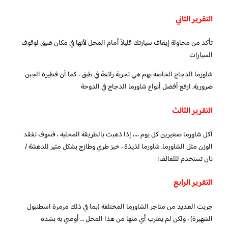
التقرير الثاني
تأكد من محاولة إيقاف سيارتك قليلاً أمام المحل لأنها في مكان ضيق لوقوف
السيارات
شاورما الدجاج الخاصة بهم هي تجربة رائعة في طبق ، كما أن فطيرة الجبن
ضرورية. ارفع أفضل أنواع شاورما الدجاج في الدوحة
التقرير الثالث
اكل شاورما صغيرين كل يوم ،،،، إذا ذهبت بالطريقة المحلية ، فسوف تفقد
الوزن مثل الشاورما. شاورما لذيذة ، خبز طري وطازج بشكل مثير للدهشة /
نان تستخدم لللفائف!
التقرير الرابع
جربت العديد من متاجر الشاورما المختلفة (بما في ذلك مرمرة اسطنبول
الشهيرة) ، ولكن لم يقترب أي منها من هذا المحل … أوصي به بشدة