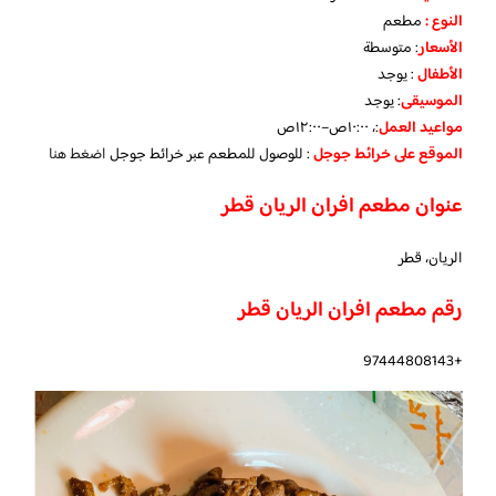
النوع :
مطعم
الأسعار
:
متوسطة
الأطفال
:
يوجد
الموسيقى
:
يوجد
مواعيد العمل
:، ١٠:٠٠ص–١٢:٠٠ص
الموقع على خرائط جوجل
: للوصول للمطعم عبر خرائط جوجل
اضغط هنا
عنوان مطعم افران الريان قطر
الريان، قطر
رقم مطعم افران الريان قطر
+97444808143