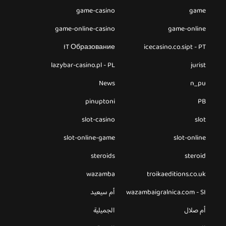
game-casino
game
game-online-casino
game-online
IT Образование
icecasino.co.sipt - PT
lazybar-casino.pl - PL
jurist
News
n_pu
pinuptoni
PB
slot-casino
slot
slot-online-game
slot-online
steroids
steroid
wazamba
troikaeditions.co.uk
wazambaigralnica.com - SI
أم سيعيد
أم صلال
الجميلية