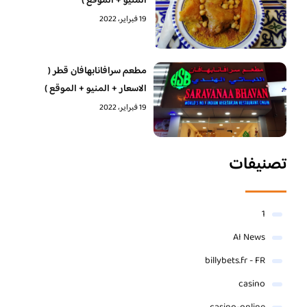
المنيو + الموقع )
19 فبراير، 2022
مطعم سرافانابهافان قطر (
الاسعار + المنيو + الموقع )
19 فبراير، 2022
تصنيفات
1
AI News
billybets.fr - FR
casino