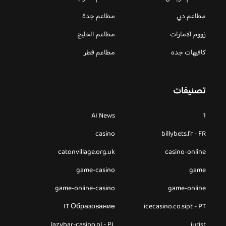
مطاعم دبي
مطاعم جدة
زووم الامارات
مطاعم الخليج
كافيهات جده
مطاعم قطر
تصنيفات
AI News
1
casino
billybets.fr - FR
catonvillage.org.uk
casino-online
game-casino
game
game-online-casino
game-online
IT Образование
icecasino.co.sipt - PT
lazybar-casino.pl - PL
jurist