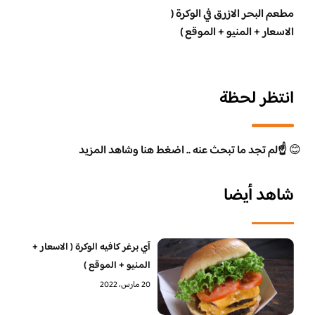
مطعم البحر الازرق في الوكرة (
الاسعار + المنيو + الموقع )
انتظر لحظة
😊
☝️لم تجد ما تبحث عنه .. اضغط هنا وشاهد المزيد
شاهد أيضا
آي برغر كافيه الوكرة ( الاسعار +
المنيو + الموقع )
20 مارس، 2022