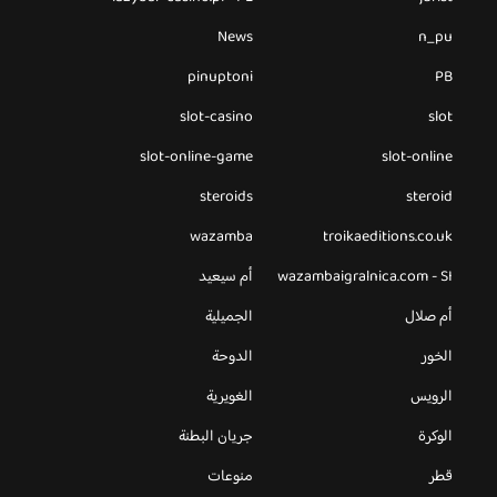
News
n_pu
pinuptoni
PB
slot-casino
slot
slot-online-game
slot-online
steroids
steroid
wazamba
troikaeditions.co.uk
wazambaigralnica.com - SI
أم سيعيد
أم صلال
الجميلية
الخور
الدوحة
الرويس
الغويرية
الوكرة
جريان البطنة
قطر
منوعات