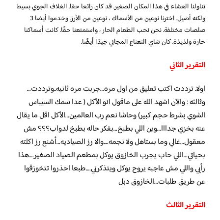
تناولنا العشاء في هذا المكان الصغير. قد كان رائعا حقا. الغلاف الجوي بسيط
ولكنه أصيل. اخترنا نوعين من الأسماك ، نوعين من الأرز. وخدموا أيضا 3
صلصات مختلفة. نحن نحب الطعام الحار ، واستمتعنا حقًا. كانت أسماكنا
حارة ولذيذة. كان شاي النعناع المجاني جيدًا أيضًا.
التقرير الثاني
اولا. ترددت اكتب تعليق من اول مره…جربت مره ثانيه..وترددت…
وثالثه : والآن اشهد الله على ماقول انو الأكل ( عدا سمك السيباس
الشوي بشرط حجم كبير) وحاشا نعم رب العالمين…الأكل اقل ما يقال
عنه بخزي جدااا…وين اللي بطبخ…بفكر حاله بطبخ لدواب؟؟؟ مش
معقول…غالي وما بستاهل ولا نجمه….والا رز الصياديه…أشنع رز اكلته
بحياتي…اللي حاب يجرب الخازوق يوكل بمطعم الصياد الصغير….هذا
رأيي واللي مش عاجبه يروح يوكل ويتذكرني….طبعا احذروا تتخوزقوا
عن طريق طلبات…الخازوق دبل
التقرير الثالث