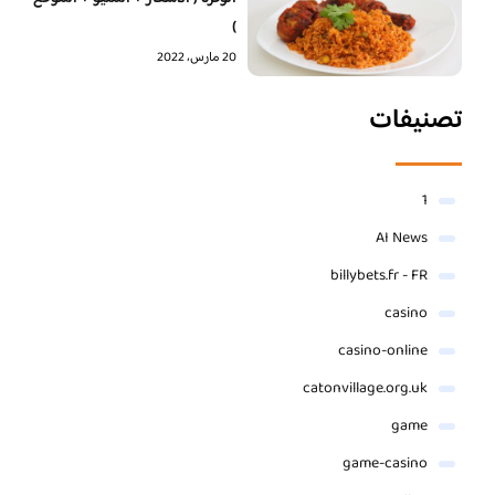
)
20 مارس، 2022
تصنيفات
1
AI News
billybets.fr - FR
casino
casino-online
catonvillage.org.uk
game
game-casino