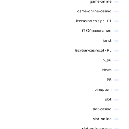
game-online
game-online-casino
icecasino.co.sipt - PT
IT Образование
jurist
lazybar-casino.pl - PL
n_pu
News
PB
pinuptoni
slot
slot-casino
slot-online
slot-online-game