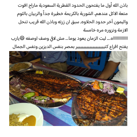
باذن الله أول ما يفتحون الحدود القطرية السعودية ماراح افوت
متعة الاكل عندهم.. الشوربة بالكريمة خطيرة جداً والربيان بالثوم
واليمون آخر حدود الحلاوه.. سبق ان زرته وباذن الله قريب تنحل
الازمة ونزوره مره خامسة
ااااااااااااه….. ليت الزمان يعود يوما…. مش لاقي وصف اوصفه 😄يارب
يفتح افراع كتيييييييييييييييييير بمصر بنفس الديزين ونفس الجمال