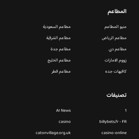
المطاعم
منيو المطاعم
مطاعم السعودية
مطاعم الرياض
مطاعم الشرقية
مطاعم دبي
مطاعم جدة
زووم الامارات
مطاعم الخليج
كافيهات جده
مطاعم قطر
تصنيفات
AI News
1
casino
billybets.fr - FR
catonvillage.org.uk
casino-online