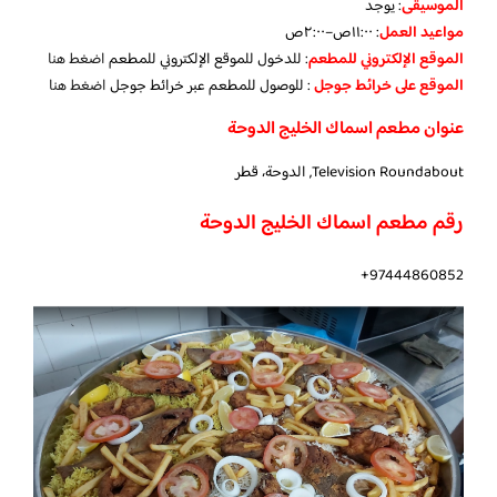
الموسيقى
:
يوجد
مواعيد العمل
: ١١:٠٠ص–٢:٠٠ص
الموقع الإلكتروني للمطعم
: للدخول للموقع الإلكتروني للمطعم
اضغط هنا
الموقع على خرائط جوجل
: للوصول للمطعم عبر خرائط جوجل
اضغط هنا
عنوان مطعم اسماك الخليج الدوحة
Television Roundabout, الدوحة، قطر
رقم مطعم اسماك الخليج الدوحة
97444860852+