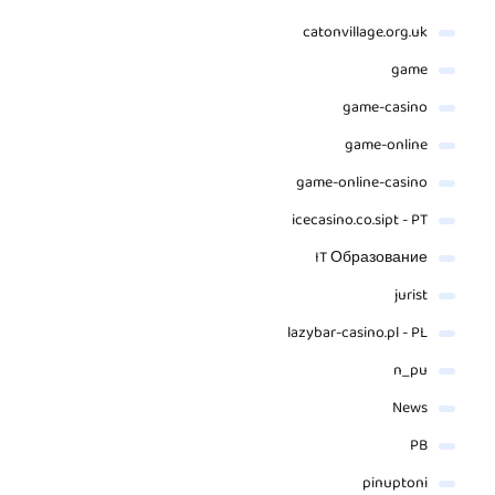
catonvillage.org.uk
game
game-casino
game-online
game-online-casino
icecasino.co.sipt - PT
IT Образование
jurist
lazybar-casino.pl - PL
n_pu
News
PB
pinuptoni