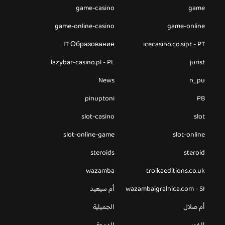
game-casino
game
game-online-casino
game-online
IT Образование
icecasino.co.sipt - PT
lazybar-casino.pl - PL
jurist
News
n_pu
pinuptoni
PB
slot-casino
slot
slot-online-game
slot-online
steroids
steroid
wazamba
troikaeditions.co.uk
wazambaigralnica.com - SI
أم سيعيد
أم صلال
الجميلية