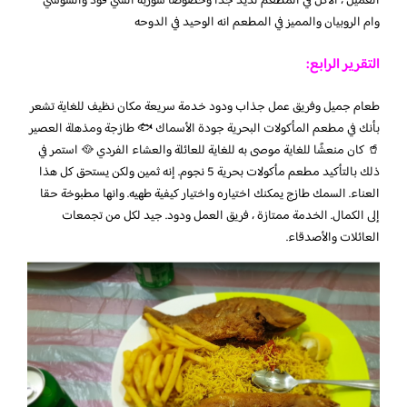
العميل ، الاكل في المطعم لذيذ جدا وخصوصا شوربه السي فود والسوشي
وام الروبيان والمميز في المطعم انه الوحيد في الدوحه
التقرير الرابع:
طعام جميل وفريق عمل جذاب ودود خدمة سريعة مكان نظيف للغاية تشعر
بأنك في مطعم المأكولات البحرية جودة الأسماك 🐟 طازجة ومذهلة العصير
🥤 كان منعشًا للغاية موصى به للغاية للعائلة والعشاء الفردي 🥘 استمر في
ذلك بالتأكيد مطعم مأكولات بحرية 5 نجوم. إنه ثمين ولكن يستحق كل هذا
العناء. السمك طازج يمكنك اختياره واختيار كيفية طهيه. وانها مطبوخة حقا
إلى الكمال. الخدمة ممتازة ، فريق العمل ودود. جيد لكل من تجمعات
العائلات والأصدقاء.