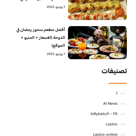
1 يونيو، 2022
أفضل مطعم سحور رمضان في
الدوحة (الاسعار + المنيو +
الموقع)
1 يونيو، 2022
تصنيفات
1
AI News
billybets.fr - FR
casino
casino-online