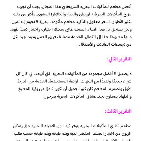
أفضل مطعم للمأكولات البحرية السريعة في هذا المجال. يجب أن تجرب
مزيج المأكولات البحرية (الروبيان والحبار والكافيار) المشوي. وأكثر من ذلك
بكثير الأطباق. لسعر معقول.بالتأكيد مطعم مأكولات بحرية 5 نجوم. إنه ثمين
ولكن يستحق كل هذا العناء. السمك طازج يمكنك اختياره واختيار كيفية طهيه.
وانها مطبوخة حقا إلى الكمال. الخدمة ممتازة ، فريق العمل ودود. جيد لكل
من تجمعات العائلات والأصدقاء.
التقرير الثاني:
لا يصدق!!! أفضل مجموعة من المأكولات البحرية التي أتيحت لي. كان كل
شيء جديدًا ولذيذًا مع النكهات الرائعة المستخدمة. الخدمة من الدرجة
الأولى وتصميم المطعم كان كبيرا. جميل أن تكون قادرًا على رؤية المطبخ
والطهاة يعملون بجد. عشاق المأكولات البحرية يفرحون!
التقرير الثالث:
مطعم قطري للمأكولات البحريه يتوفر فيه سوق للاحياء البحريه حتى يتمكن
الزبون من اختيار الصنف المفضل لديه ويتم طبخه ويتم طبخه حسب طلب