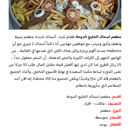
مطعم اسماك الخليج الدوحة
طعام لذيذ ، أسماك لذيذة. مطعم بسيط
ونظيف وأنيق ومرتب مع موظفين مهذبين. أنا دائماً أسماك 2 شيري مع أرز
majboos عندما أقوم بزيارة ولكن هناك الكثير التي تقدمها في القائمة … من
الهامور الشهير إلى الكركند الكبيرة. والمثير للدهشة ، أن السعر معقول جداً …
25 ريال قطري لما كان لدي. إنها أفضل قيمة مقابل المال. طلب 10 جزءًا من
نفس الشيء لساعة مكتبنا السعيدة في نهاية الأسبوع الماضي ، وأشاد الجميع
بالطعام لأنه كان حارًا ولذيذًا ويكفي للجميع منا (20 شخصًا). إنه الآن أحد
المطاعم التي سأزورها بانتظام.
الاسم
: مطعم اسماك الخليج الدوحة
التصنيف
: عائلات – افراد
النوع :
مطعم
الأسعار
:
متوسطة
الأطفال
:
يوجد