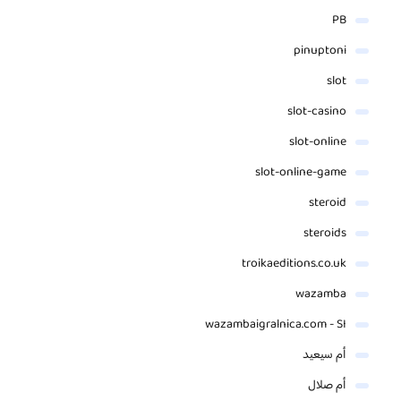
PB
pinuptoni
slot
slot-casino
slot-online
slot-online-game
steroid
steroids
troikaeditions.co.uk
wazamba
wazambaigralnica.com - SI
أم سيعيد
أم صلال