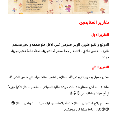
تقارير المتابعين
التقرير الاول
الموقع والفيو حلوين، الويتر خدومين كثير.. الاكل حلو طعمه والخبز عندهم
طازج.. العصير عادي .. الاسعار جدا معقولة. التجربة بصفة عامة تعتبر تجربة
جيدة.
التقرير الثاني
مكان جميل و جو رائع و ضيافة ممتازة و اشكر استاذ مراد علي حسن الضيافة
ماشاء الله أكل ممتاز خدمات جوده عاليه الموقع المطعم ممتاز شكراً جزيلاً
لي أخ مراد و شاف علي😍😘✌️
مطعم رائع استقبال ممتاز خدمة رائعة من طرف سيد مراد واكل ممتاز 😚
😚😚تكرار زيارة شكرا كل موظفين