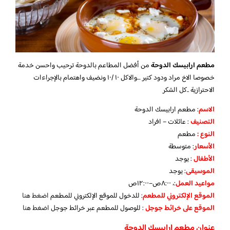
مطعم ارابيسك الدوحة
من أفضل المطاعم بالدوحة ترحيب واحسن خدمة
خصوصا الاخ مراد ودود كتير …والاكل ١٠ /١٠ ونضيف واهتمام بالإجراءات
الاحترازية ..كل الشكر
الاسم
: مطعم ارابيسك الدوحة
التصنيف
: عائلات – افراد
النوع :
مطعم
الأسعار
:
متوسطة
الأطفال
:
يوجد
الموسيقى
:
يوجد
مواعيد العمل
:، ٨:٠٠ص–١٢:٠٠ص
الموقع الإلكتروني للمطعم
: للدخول للموقع الإلكتروني للمطعم
اضغط هنا
الموقع على خرائط جوجل
: للوصول للمطعم عبر خرائط جوجل
اضغط هنا
عنوان مطعم ارابيسك الدوحة