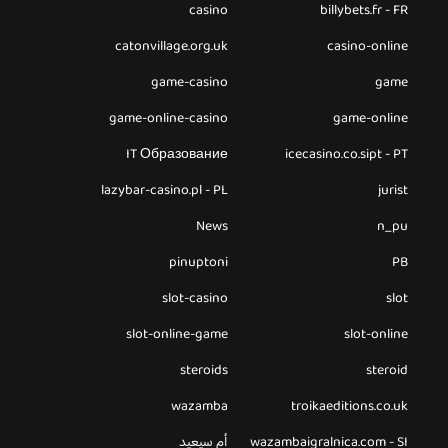
casino
billybets.fr - FR
catonvillage.org.uk
casino-online
game-casino
game
game-online-casino
game-online
IT Образование
icecasino.co.sipt - PT
lazybar-casino.pl - PL
jurist
News
n_pu
pinuptoni
PB
slot-casino
slot
slot-online-game
slot-online
steroids
steroid
wazamba
troikaeditions.co.uk
wazambaigralnica.com - SI
أم سيعيد