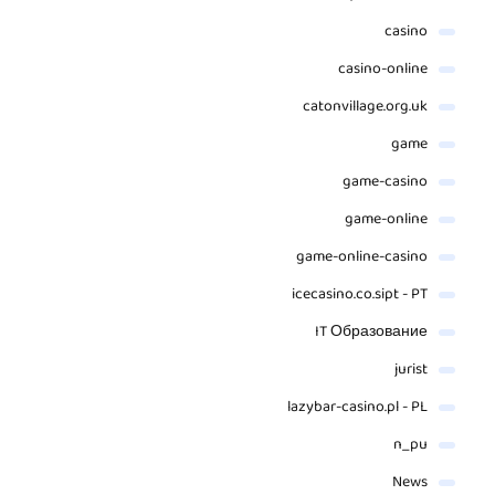
casino
casino-online
catonvillage.org.uk
game
game-casino
game-online
game-online-casino
icecasino.co.sipt - PT
IT Образование
jurist
lazybar-casino.pl - PL
n_pu
News