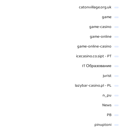
catonvillage.org.uk
game
game-casino
game-online
game-online-casino
icecasino.co.sipt - PT
IT Образование
jurist
lazybar-casino.pl - PL
n_pu
News
PB
pinuptoni