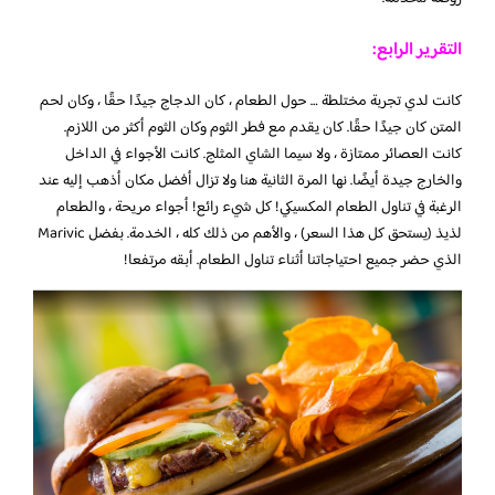
التقرير الرابع:
كانت لدي تجربة مختلطة … حول الطعام ، كان الدجاج جيدًا حقًا ، وكان لحم
المتن كان جيدًا حقًا. كان يقدم مع فطر الثوم وكان الثوم أكثر من اللازم.
كانت العصائر ممتازة ، ولا سيما الشاي المثلج. كانت الأجواء في الداخل
والخارج جيدة أيضًا. نها المرة الثانية هنا ولا تزال أفضل مكان أذهب إليه عند
الرغبة في تناول الطعام المكسيكي! كل شيء رائع! أجواء مريحة ، والطعام
لذيذ (يستحق كل هذا السعر) ، والأهم من ذلك كله ، الخدمة. بفضل Marivic
الذي حضر جميع احتياجاتنا أثناء تناول الطعام. أبقه مرتفعا!