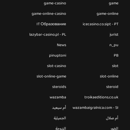
game-casino
game
game-online-casino
game-online
IT Образование
icecasino.co.sipt - PT
lazybar-casino.pl - PL
jurist
News
n_pu
pinuptoni
PB
slot-casino
slot
slot-online-game
slot-online
steroids
steroid
wazamba
troikaeditions.co.uk
wazambaigralnica.com - SI
أم سيعيد
أم صلال
الجميلية
الخور
الدوحة