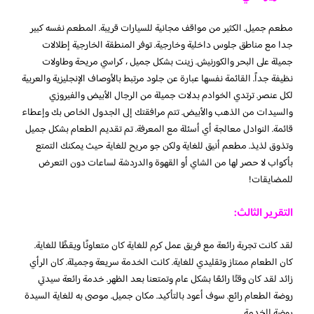
مطعم جميل. الكثير من مواقف مجانية للسيارات قريبة. المطعم نفسه كبير
جدا مع مناطق جلوس داخلية وخارجية. توفر المنطقة الخارجية إطلالات
جميلة على البحر والكورنيش. زينت بشكل جميل ، كراسي مريحة وطاولات
نظيفة جداً. القائمة نفسها عبارة عن جلود مرتبط بالأوصاف الإنجليزية والعربية
لكل عنصر. ترتدي الخوادم بدلات جميلة من الرجال الأبيض والفيروزي
والسيدات من الذهب والأبيض. تتم مرافقتك إلى الجدول الخاص بك وإعطاء
قائمة. النوادل معالجة أي أسئلة مع المعرفة. تم تقديم الطعام بشكل جميل
وتذوق لذيذ. مطعم أنيق للغاية ولكن جو مريح للغاية حيث يمكنك التمتع
بأكواب لا حصر لها من الشاي أو القهوة والدردشة لساعات دون التعرض
للمضايقات!
التقرير الثالث:
لقد كانت تجربة رائعة مع فريق عمل كرم للغاية كان متعاونًا ويقظًا للغاية.
كان الطعام ممتاز وتقليدي للغاية. كانت الخدمة سريعة وجميلة. كان الرأي
زائد لقد كان وقتًا رائعًا بشكل عام وتمتعنا بعد الظهر. خدمة رائعة سيدتي
روضة الطعام رائع. سوف أعود بالتأكيد. مكان جميل. موصى به للغاية السيدة
روضة للخدمة.