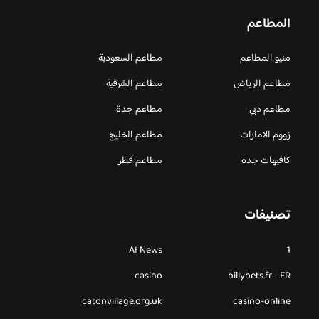
المطاعم
منيو المطاعم
مطاعم السعودية
مطاعم الرياض
مطاعم الشرقية
مطاعم دبي
مطاعم جدة
زووم الامارات
مطاعم الخليج
كافيهات جده
مطاعم قطر
تصنيفات
AI News
1
casino
billybets.fr - FR
catonvillage.org.uk
casino-online