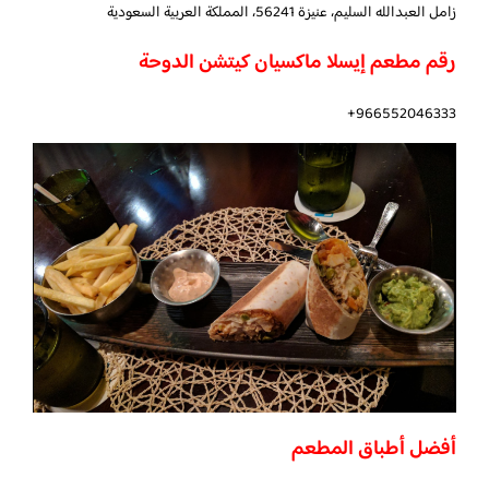
زامل العبدالله السليم، عنيزة 56241، المملكة العربية السعودية
رقم مطعم إيسلا ماكسيان كيتشن الدوحة
966552046333+
أفضل أطباق المطعم