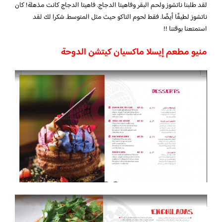
لقد طلبنا ناتشوز ولحم البقر وفاهيتا الدجاج. فاهيتا الدجاج كانت مذهلة! كان
ناتشوز لطيفًا أيضًا. فقط لحوم التاكو حيث مثل المتوسط. شكرا لك لقد
استمتعنا بوقتنا !!
منيو مطعم إيسلا ماكسيان كيتشن الدوحة