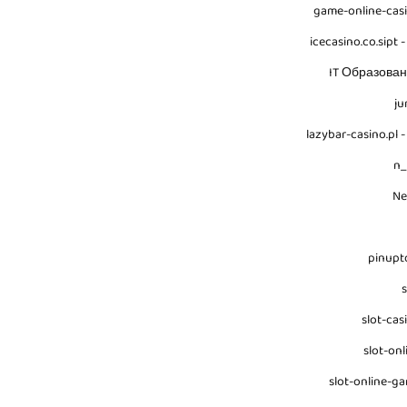
game-online-cas
icecasino.co.sipt -
IT Образова
ju
lazybar-casino.pl -
n
N
pinupt
s
slot-cas
slot-onl
slot-online-g