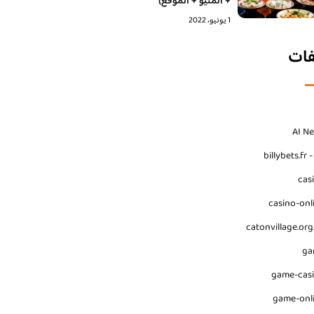
+ المنيو + الموقع)
1 يونيو، 2022
فات
AI N
billybets.fr 
cas
casino-onl
catonvillage.org
ga
game-cas
game-onl