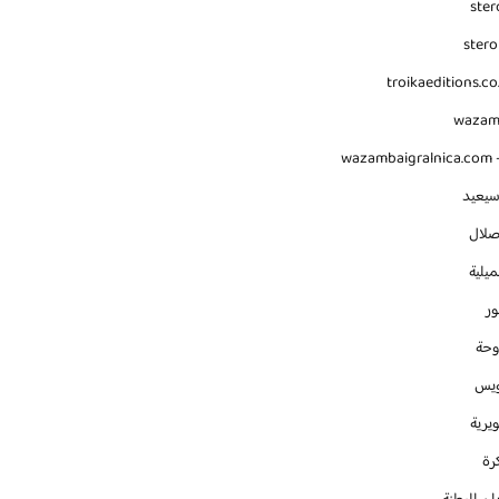
ster
stero
troikaeditions.co
waza
wazambaigralnica.com -
سيعيد
صلال
يلية
ور
وحة
ويس
يرية
رة