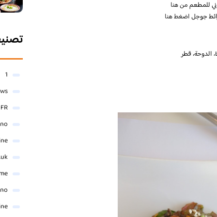
وني للمطعم
من هنا
ائط جوجل
اضغط هنا
تصني
1
ews
- FR
ino
ine
.uk
me
ino
ine