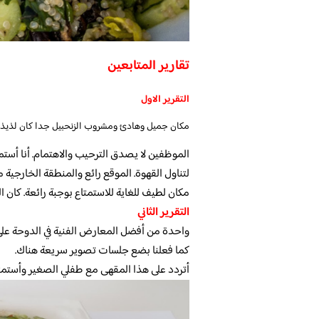
تقارير المتابعين
التقرير الاول
مكان جميل وهادئ ومشروب الزنحبيل جدا كان لذيذ م
الموظفين لا يصدق الترحيب والاهتمام. أنا أستم
لتناول القهوة. الموقع رائع والمنطقة الخارجية مث
مكان لطيف للغاية للاستمتاع بوجبة رائعة. كان الطعام ج
التقرير الثاني
واحدة من أفضل المعارض الفنية في الدوحة على ا
كما فعلنا بضع جلسات تصوير سريعة هناك.
أتردد على هذا المقهى مع طفلي الصغير وأستمتع 