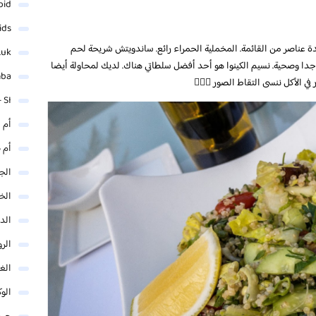
oid
ids
ة عناصر من القائمة. المخملية الحمراء رائع. ساندويتش شريحة لحم
.uk
دا وصحية. نسيم الكينوا هو أحد أفضل سلطاتي هناك. لديك لمحاولة أيضا
mba
ي الأكل ننسى التقاط الصور 🤷🏼‍♂️
 SI
أم 
أم 
الجم
الخ
الد
الر
الغو
الوك