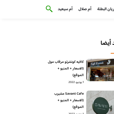
يان البطنة
أم صلال
أم سيعيد
أيضا
كافيه كونشرتو مرقاب مول
(الاسعار + المنيو +
الموقع)
1 يونيو، 2022
Savant Cafe مشيرب
(الاسعار + المنيو +
الموقع)