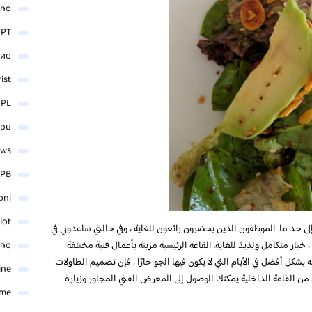
ino
 PT
ние
rist
 PL
_pu
ews
PB
oni
lot
ى حد ما. الموظفون الذين يحضرون رائعون للغاية ، وفي حالتي ساعدوني في
 خيار متكامل ولذيذ للغاية. القاعة الرئيسية مزينة بأعمال فنية مختلفة
ino
 بشكل أفضل في الأيام التي لا يكون فيها الجو حارًا ، فإن تصميم الطاولات
ine
من القاعة الداخلية يمكنك الوصول إلى المعرض الفني المجاور وزيارة
ame