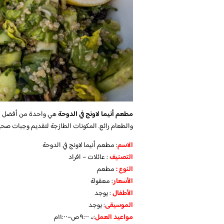
مطعم أنيما لاونج في الدوحة
هي واحدة من أفضل الم
والطعام رائع. المكونات الطازجة لتقديم وجبات صحية
الاسم
: مطعم أنيما لاونج في الدوحة
التصنيف
: عائلات – افراد
النوع :
مطعم
الأسعار
:
معقولة
الأطفال
:
يوجد
الموسيقى
:
يوجد
مواعيد العمل
:،، ٩:٠٠ص–١١:٠٠م