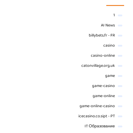
1
AI News
billybets.fr - FR
casino
casino-online
catonvillage.org.uk
game
game-casino
game-online
game-online-casino
icecasino.co.sipt - PT
IT Образование