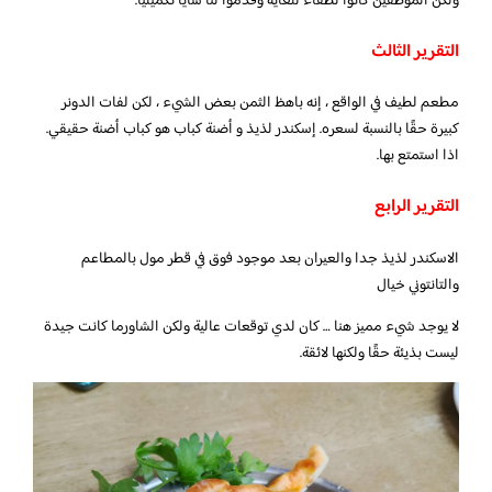
ولكن الموظفين كانوا لطفاء للغاية وقدموا لنا شايًا تكميليًا.
التقرير الثالث
مطعم لطيف في الواقع ، إنه باهظ الثمن بعض الشيء ، لكن لفات الدونر
كبيرة حقًا بالنسبة لسعره. إسكندر لذيذ و أضنة كباب هو كباب أضنة حقيقي.
اذا استمتع بها.
التقرير الرابع
الاسكندر لذيذ جدا والعيران بعد موجود فوق في قطر مول بالمطاعم
والتانتوني خيال
لا يوجد شيء مميز هنا … كان لدي توقعات عالية ولكن الشاورما كانت جيدة
ليست بذيئة حقًا ولكنها لائقة.