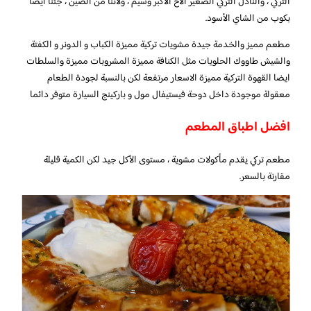
التركي ، والنادل التركي الصغير الأخ الأكبر وسيم ، ولأننا من الصين ، جئنا أيضًا
بكوب من الشاي الأسود.
مطعم مميز والخدمة جيدة مشويات تركية مميزة الكباب و الدونر و الكفتة
والشيش طاووك الحلويات مثل الكنافة مميزة المشروبات مميزة والسلطات
ايضا القهوة التركية مميزة الاسعار مرتفعة لكن بالنسبة لجودة الطعام
معقولة موجودة داخل دوحة فيستيفال مول و باركينج السيارة متوفر دائما
افضل اطباق المطعم
مطعم تركي يقدم مأكولات مشوية ، مستوى الأكل جيد لكن الكمية قليلة
مقارنة بالسعر.