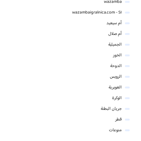
wazamba
wazambaigralnica.com - SI
أم سيعيد
أم صلال
الجميلية
الخور
الدوحة
الرويس
الغويرية
الوكرة
جريان البطنة
قطر
منوعات