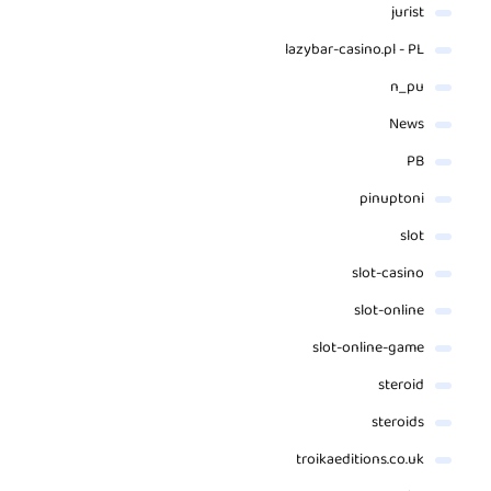
jurist
lazybar-casino.pl - PL
n_pu
News
PB
pinuptoni
slot
slot-casino
slot-online
slot-online-game
steroid
steroids
troikaeditions.co.uk