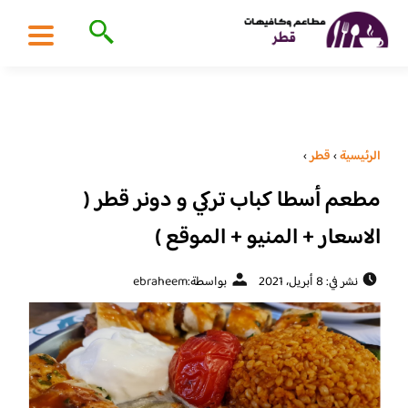
الرئيسية
›
قطر
›
مطعم أسطا كباب تركي و دونر قطر (
الاسعار + المنيو + الموقع )
نشر في: 8 أبريل، 2021
بواسطة:
ebraheem