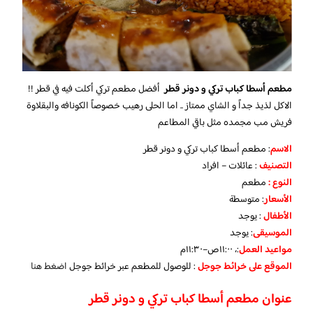
مطعم أسطا كباب تركي و دونر قطر
أفضل مطعم تركي أكلت فيه في قطر !!
الاكل لذيذ جداً و الشاي ممتاز .. اما الحلى رهيب خصوصاً الكونافه والبقلاوة
فريش مب مجمده مثل باقي المطاعم
الاسم
: مطعم أسطا كباب تركي و دونر قطر
التصنيف
: عائلات – افراد
النوع :
مطعم
الأسعار
:
متوسطة
الأطفال
:
يوجد
الموسيقى
:
يوجد
مواعيد العمل
:، ١١:٠٠ص–١١:٣٠م
الموقع على خرائط جوجل
: للوصول للمطعم عبر خرائط جوجل
اضغط هنا
عنوان مطعم أسطا كباب تركي و دونر قطر