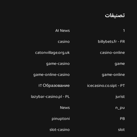
تصنيفات
AI News
1
casino
billybets.fr - FR
catonvillage.org.uk
casino-online
game-casino
game
game-online-casino
game-online
IT Образование
icecasino.co.sipt - PT
lazybar-casino.pl - PL
jurist
News
n_pu
pinuptoni
PB
slot-casino
slot