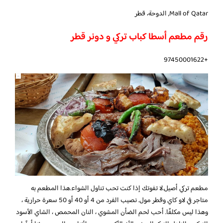
Mall of Qatar, الدوحة، قطر
رقم مطعم أسطا كباب تركي و دونر قطر
+97450001622
مطعم تركي أصيل.لا تفوتك إذا كنت تحب تناول الشواء.هذا المطعم به
متاجر في لاو كاي وقطر مول. نصيب الفرد من 4 أو 40 أو 50 سعرة حرارية ،
وهذا ليس مكلفًا. أحب لحم الضأن المشوي ، النان المحمص ، الشاي الأسود