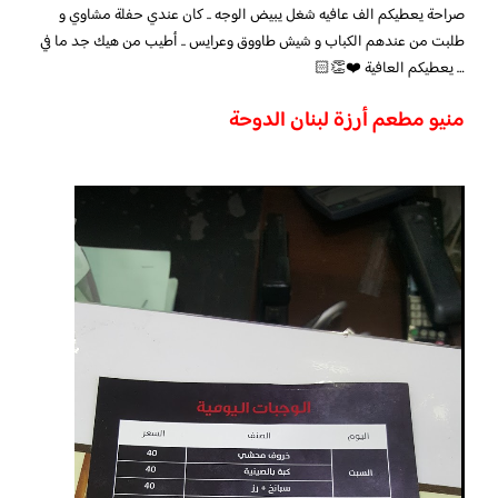
صراحة يعطيكم الف عافيه شغل يبيض الوجه .. كان عندي حفلة مشاوي و
طلبت من عندهم الكباب و شيش طاووق وعرايس .. أطيب من هيك جد ما في
… يعطيكم العافية ❤️👏🏻
منيو مطعم أرزة لبنان الدوحة