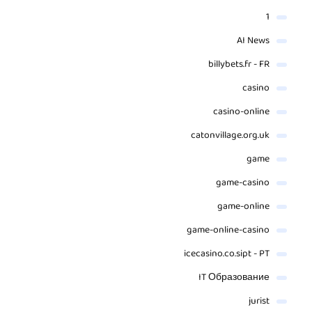
1
AI News
billybets.fr - FR
casino
casino-online
catonvillage.org.uk
game
game-casino
game-online
game-online-casino
icecasino.co.sipt - PT
IT Образование
jurist