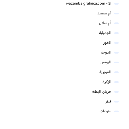
wazambaigralnica.com - SI
أم سيعيد
أم صلال
الجميلية
الخور
الدوحة
الرويس
الغويرية
الوكرة
جريان البطنة
قطر
منوعات