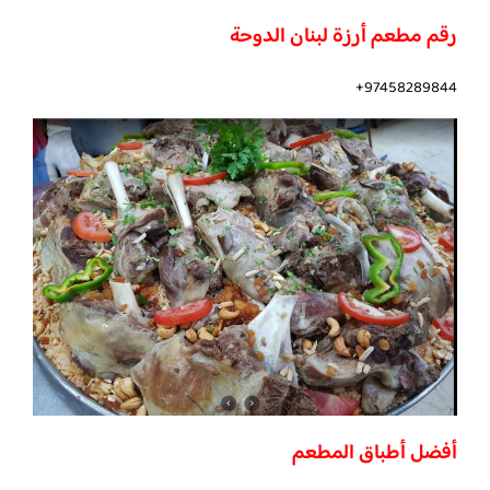
رقم مطعم أرزة لبنان الدوحة
97458289844+
أفضل أطباق المطعم