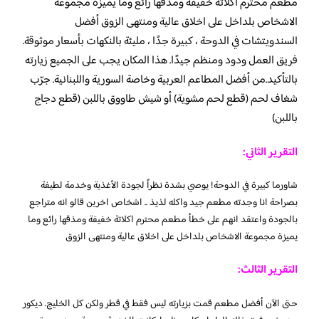
مطعم محترم اكلاتة خفيفة ومذقها رائع وما يميزة مجموعة
الاشخاص بلداخل على اخلاق عالية ومنتهى الزوق أفضل
السندويتشات في الدوحة ، كبيرة جدًا ، مليئة بالنكهات بأسعار موثوقة.
فريق العمل ودود ومنظم جيدًا. هذا المكان يجب على الجميع زيارته
بالتأكيد.من أفضل المطاعم العربية وخاصة السورية واللبنانية. جرّب
شغاف لحم (قطع لحم مشوية) أو شيش طاووق باللبن (قطع دجاج
باللبن)
التقرير الثاني:
شاورما كبيرة في الدوحة! يوصي بشدة نظراً لجودة الأغذية وخدمة لطيفة
بصراحة انا وجدته مطعم جيد واكله لذيذ .. اشخاص اخرين قالو انه متراجع
بالجودة واعتقد انهم على خطأ مطعم محترم اكلاتة خفيفة ومذقها رائع وما
يميزة مجموعة الاشخاص بلداخل على اخلاق عالية ومنتهى الزوق
التقرير الثالث:
حتى الآن أفضل مطعم قمت بزيارته ليس فقط في قطر ولكن كل الخليج. ديكور