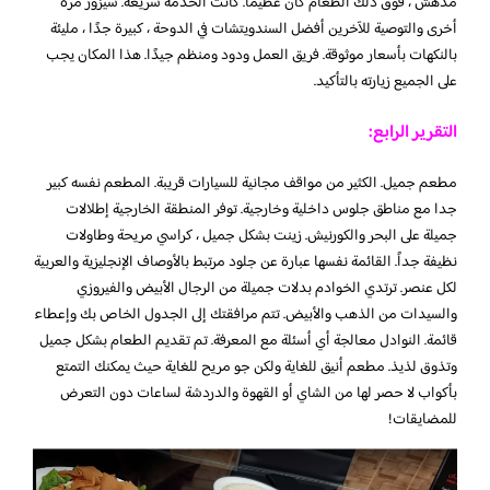
مدهش ، فوق ذلك الطعام كان عظيما. كانت الخدمة سريعة. سيزور مرة
أخرى والتوصية للآخرين أفضل السندويتشات في الدوحة ، كبيرة جدًا ، مليئة
بالنكهات بأسعار موثوقة. فريق العمل ودود ومنظم جيدًا. هذا المكان يجب
على الجميع زيارته بالتأكيد.
التقرير الرابع:
مطعم جميل. الكثير من مواقف مجانية للسيارات قريبة. المطعم نفسه كبير
جدا مع مناطق جلوس داخلية وخارجية. توفر المنطقة الخارجية إطلالات
جميلة على البحر والكورنيش. زينت بشكل جميل ، كراسي مريحة وطاولات
نظيفة جداً. القائمة نفسها عبارة عن جلود مرتبط بالأوصاف الإنجليزية والعربية
لكل عنصر. ترتدي الخوادم بدلات جميلة من الرجال الأبيض والفيروزي
والسيدات من الذهب والأبيض. تتم مرافقتك إلى الجدول الخاص بك وإعطاء
قائمة. النوادل معالجة أي أسئلة مع المعرفة. تم تقديم الطعام بشكل جميل
وتذوق لذيذ. مطعم أنيق للغاية ولكن جو مريح للغاية حيث يمكنك التمتع
بأكواب لا حصر لها من الشاي أو القهوة والدردشة لساعات دون التعرض
للمضايقات!