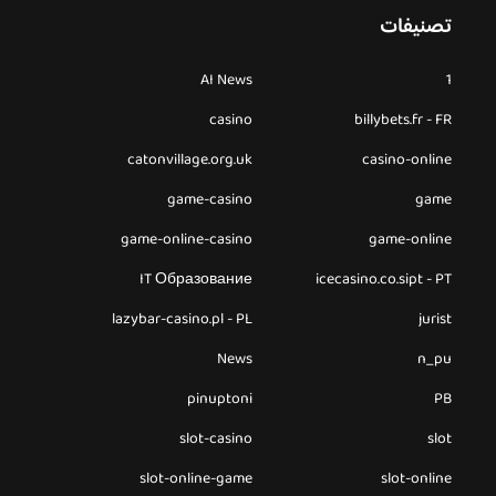
تصنيفات
AI News
1
casino
billybets.fr - FR
catonvillage.org.uk
casino-online
game-casino
game
game-online-casino
game-online
IT Образование
icecasino.co.sipt - PT
lazybar-casino.pl - PL
jurist
News
n_pu
pinuptoni
PB
slot-casino
slot
slot-online-game
slot-online