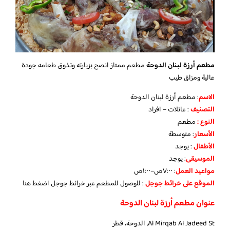
مطعم أرزة لبنان الدوحة
مطعم ممتاز انصح بزيارته وتذوق طعامه جودة
عالية ومزاق طيب
الاسم
: مطعم أرزة لبنان الدوحة
التصنيف
: عائلات – افراد
النوع :
مطعم
الأسعار
:
متوسطة
الأطفال
:
يوجد
الموسيقى
:
يوجد
مواعيد العمل
: ٧:٠٠ص–١:٠٠ص
الموقع على خرائط جوجل
: للوصول للمطعم عبر خرائط جوجل
اضغط هنا
عنوان مطعم أرزة لبنان الدوحة
Al Mirqab Al Jadeed St, الدوحة، قطر