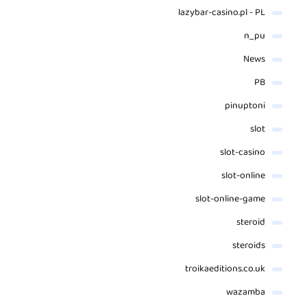
lazybar-casino.pl - PL
n_pu
News
PB
pinuptoni
slot
slot-casino
slot-online
slot-online-game
steroid
steroids
troikaeditions.co.uk
wazamba