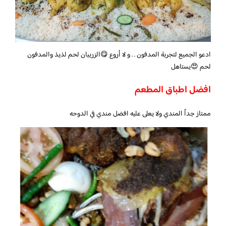
ادعو الجميع لتجربة المدفون . . و لا أروع 😋الزربيان لحم لذيذ والمدفون
لحم 😍يستاهل
افضل اطباق المطعم
ممتاز جداً المندي ولا يعلى عليه افضل مندي في الدوحه