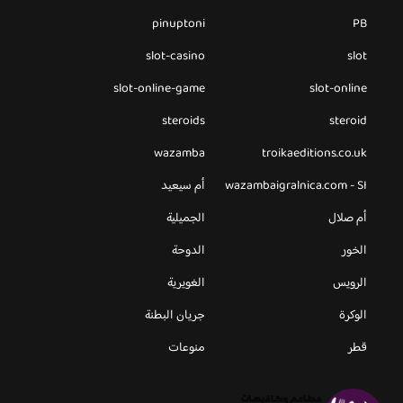
pinuptoni
PB
slot-casino
slot
slot-online-game
slot-online
steroids
steroid
wazamba
troikaeditions.co.uk
wazambaigralnica.com - SI
أم سيعيد
أم صلال
الجميلية
الخور
الدوحة
الرويس
الغويرية
الوكرة
جريان البطنة
قطر
منوعات