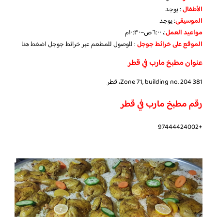
الأطفال
:
يوجد
الموسيقى
:
يوجد
مواعيد العمل
:، ٦:٠٠ص–١٠:٣٠م
الموقع على خرائط جوجل
: للوصول للمطعم عبر خرائط جوجل
اضغط هنا
عنوان مطبخ مارب في قطر
381 Zone 71, building no. 204، قطر
رقم مطبخ مارب في قطر
+97444424002