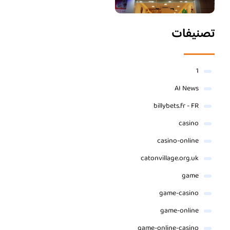
تصنيفات
1
AI News
billybets.fr - FR
casino
casino-online
catonvillage.org.uk
game
game-casino
game-online
game-online-casino