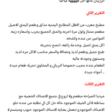
الزربيان مالها حل هههههه 😋😋
التقرير الثاني
مطبخ مغرب من افظل المطابخ اليمنيه مذاق وطعم اليمني الاصيل
مطعم ممتاز واول مرة اجربه. واتمنى الجميع يجرب. واسعاره زينه.
المواعين من عنده وكشخه.
اكل يمني اصيل ،وخدمة رائعه، انصح بتجربته
طبخ جميل وطعم لذيذ ونضافة والسعر مناسب الاكل مره لذيذ
ومستوي وجودته عاليه
الطعام عنده عجيب خصوصا البرياني و المشاوي تجربة طعام جيدة
… أجواء جيدة
التقرير الثالث
مرحبا الصراحه مطعم ولا اروع في جميع الاصناف الشعبيه مع
بساطته لاكن الشيف الموجود ماله حل كل الي تطلبه من عنده حلو
الاصناف الموجودع تنعمل بعنايه الاستاف الموجود حبوب ومبتسم لا