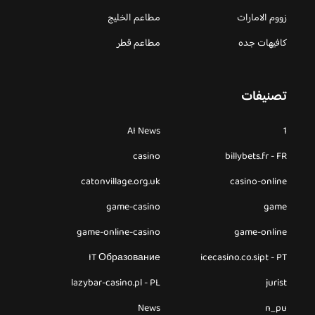
زووم الامارات
مطاعم الخليج
كافيهات جده
مطاعم قطر
تصنيفات
AI News
1
casino
billybets.fr - FR
catonvillage.org.uk
casino-online
game-casino
game
game-online-casino
game-online
IT Образование
icecasino.co.sipt - PT
lazybar-casino.pl - PL
jurist
News
n_pu