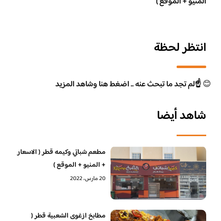
المنيو + الموقع )
انتظر لحظة
😊
☝️لم تجد ما تبحث عنه .. اضغط هنا وشاهد المزيد
شاهد أيضا
مطعم شباتي وكيمه قطر ( الاسعار
+ المنيو + الموقع )
20 مارس، 2022
مطابخ ازغوى الشعبية قطر (