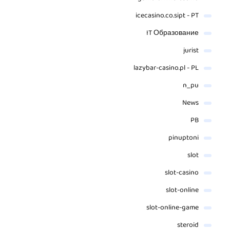
icecasino.co.sipt - PT
IT Образование
jurist
lazybar-casino.pl - PL
n_pu
News
PB
pinuptoni
slot
slot-casino
slot-online
slot-online-game
steroid