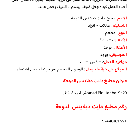
أحب العمل فيه لأجعل ضيفنا يبتسم … الشيف رحمن عابد.
الاسم
: مطبخ دايت ديلايتس الدوحة
التصنيف
: عائلات – افراد
النوع :
مطعم
الأسعار
:
متوسطة
الأطفال
:
يوجد
الموسيقى
:
يوجد
مواعيد العمل
:، ٨:٠٠ص–١١:٠٠م
الموقع على خرائط جوجل
: للوصول للمطعم عبر خرائط جوجل
اضغط هنا
عنوان مطبخ دايت ديلايتس الدوحة
79 Ahmed Bin Hanbal St, الدوحة، قطر
رقم مطبخ دايت ديلايتس الدوحة
+97440161777