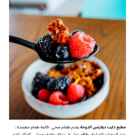
مطبخ دايت ديلايتس الدوحة
يقدم طعام صحي ، قائمة طعام معتمدة ،
عدد السعرات الحرارية ، طاقم عمل على دراية ، تغليف جميل … المكان الذي