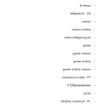
AI News
billybets.fr - FR
casino
casino-online
catonvillage.org.uk
game
game-casino
game-online
game-online-casino
icecasino.co.sipt - PT
IT Образование
jurist
lazybar-casino.pl - PL