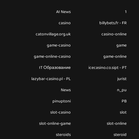
AI News
1
casino
billybets.fr - FR
catonvillage.org.uk
casino-online
game-casino
game
game-online-casino
game-online
IT Образование
icecasino.co.sipt - PT
lazybar-casino.pl - PL
jurist
News
n_pu
pinuptoni
PB
slot-casino
slot
slot-online-game
slot-online
steroids
steroid