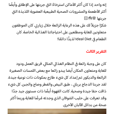
إنه واحد إذا كان أكثر الأماكن استرخاءً التي جربتها على الإطلاق وأيضًا
أكثر الأطعمة والمشروبات الصحية الطبيعية العضوية اللذيذة التي
جربتها 🌸👌🏻
شكرًا جزيلاً لك على هذه الرعاية الرائعة خلال زيارتي. كان الموظفون
متعاونين للغاية ومطلعين على احتياجاتنا الغذائية الخاصة. كان
الطعام في Ideal Diet لذيذًا دائمًا!
التقرير الثالث
كان على وجبة رائعة في النظام الغذائي المثالي. فريق العمل ودود
للغاية ومتعاون. المكان أيضا يبدو رائعا مع بعض اللمسات الصغيرة
الرائعة والديكور. تم إعداد كل شيء طازج بمكونات ذات نوعية جيدة.
لقد جربنا الدجاج برياني ، طبق البيض والفطر وصاج والجبن. كل شيء
ذاقت حقا جيدة وصحية. كانت القهوة أيضًا ذات مستوى جيد جدًا
وقد تعرفت على حليب الشوفان الذي وجدته مُرضًا للغاية وربما أكثر
صحة من بدائل الألبان الأخرى.