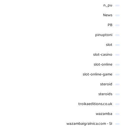
n_pu
News
PB
pinuptoni
slot
slot-casino
slot-online
slot-online-game
steroid
steroids
troikaeditions.co.uk
wazamba
wazambaigralnica.com - SI