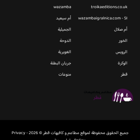
wazamba
troikaeditions.co.uk
wazambaigralnica.com - SI
أم سيعيد
أم صلال
الجميلية
الخور
الدوحة
الرويس
الغويرية
الوكرة
جريان البطنة
قطر
منوعات
جميع الحقوق محفوظة لموقع مطاعم و كافيهات قطر © 2026 -
Privacy