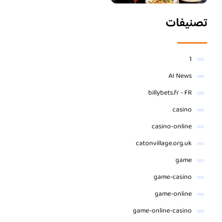
تصنيفات
1
AI News
billybets.fr - FR
casino
casino-online
catonvillage.org.uk
game
game-casino
game-online
game-online-casino