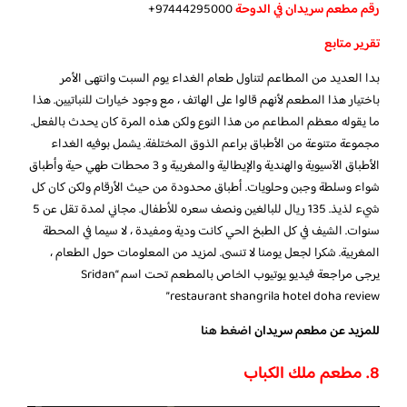
رقم مطعم سريدان في الدوحة
97444295000+
تقرير متابع
بدا العديد من المطاعم لتناول طعام الغداء يوم السبت وانتهى الأمر
باختيار هذا المطعم لأنهم قالوا على الهاتف ، مع وجود خيارات للنباتيين. هذا
ما يقوله معظم المطاعم من هذا النوع ولكن هذه المرة كان يحدث بالفعل.
مجموعة متنوعة من الأطباق براعم الذوق المختلفة. يشمل بوفيه الغداء
الأطباق الآسيوية والهندية والإيطالية والمغربية و 3 محطات طهي حية وأطباق
شواء وسلطة وجبن وحلويات. أطباق محدودة من حيث الأرقام ولكن كان كل
شيء لذيذ. 135 ريال للبالغين ونصف سعره للأطفال. مجاني لمدة تقل عن 5
سنوات. الشيف في كل الطبخ الحي كانت ودية ومفيدة ، لا سيما في المحطة
المغربية. شكرا لجعل يومنا لا تنسى. لمزيد من المعلومات حول الطعام ،
يرجى مراجعة فيديو يوتيوب الخاص بالمطعم تحت اسم “Sridan
restaurant shangrila hotel doha review”
للمزيد عن مطعم سريدان
اضغط هنا
8. مطعم ملك الكباب