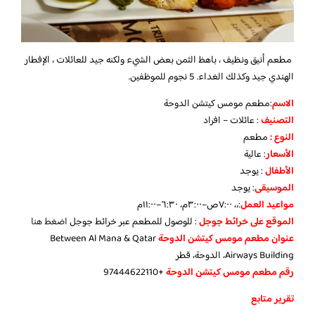
مطعم أنيق ونظيف ، باهظ الثمن بعض الشيء ولكنه جيد للعائلات ، الإفطار
الهندي جيد وكذلك الغداء. 5 نجوم للموظفين.
الاسم
:مطعم مومس كيتشن الدوحة
التصنيف
: عائلات – افراد
النوع :
مطعم
الأسعار
:
عالية
الأطفال
:
يوجد
الموسيقى
:
يوجد
مواعيد العمل
:،، ٧:٠٠ص–٣:٠٠م، ٦:٣٠–١١:٠٠م
الموقع على خرائط جوجل
: للوصول للمطعم عبر خرائط جوجل
اضغط هنا
عنوان مطعم مومس كيتشن الدوحة
Between Al Mana & Qatar
Airways Building، الدوحة، قطر
رقم مطعم مومس كيتشن الدوحة
+97444622110
تقرير متابع