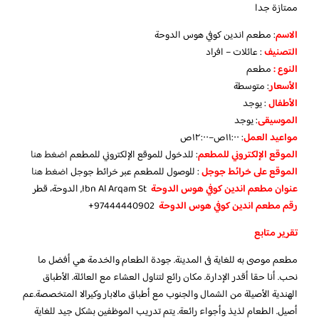
ممتازة جدا
الاسم
: مطعم اندين كوفي هوس الدوحة
التصنيف
: عائلات – افراد
النوع :
مطعم
الأسعار
:
متوسطة
الأطفال
:
يوجد
الموسيقى
:
يوجد
مواعيد العمل
: ١١:٠٠ص–١٢:٠٠ص
الموقع الإلكتروني للمطعم
: للدخول للموقع الإلكتروني للمطعم
اضغط هنا
الموقع على خرائط جوجل
: للوصول للمطعم عبر خرائط جوجل
اضغط هنا
عنوان مطعم اندين كوفي هوس الدوحة
Ibn Al Arqam St, الدوحة، قطر
رقم مطعم اندين كوفي هوس الدوحة
97444440902+
تقرير متابع
مطعم موصى به للغاية فى المدينة. جودة الطعام والخدمة هي أفضل ما
نحب. أنا حقا أقدر الإدارة. مكان رائع لتناول العشاء مع العائلة. الأطباق
الهندية الأصيلة من الشمال والجنوب مع أطباق مالابار وكيرالا المتخصصة.عم
أصيل. الطعام لذيذ وأجواء رائعة. يتم تدريب الموظفين بشكل جيد للغاية