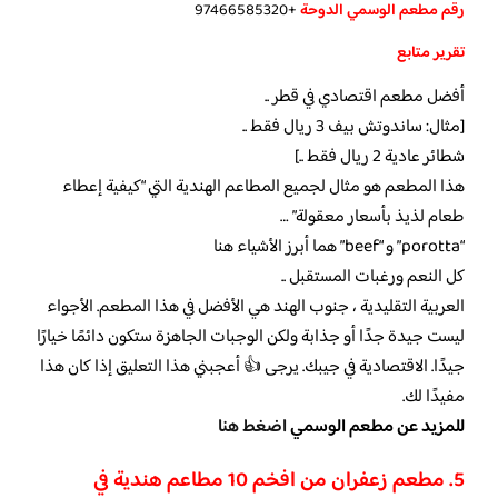
رقم مطعم الوسمي الدوحة
+97466585320
تقرير متابع
أفضل مطعم اقتصادي في قطر ..
[مثال: ساندوتش بيف 3 ريال فقط ..
شطائر عادية 2 ريال فقط ..]
هذا المطعم هو مثال لجميع المطاعم الهندية التي “كيفية إعطاء
طعام لذيذ بأسعار معقولة” …
“porotta” و “beef” هما أبرز الأشياء هنا
كل النعم ورغبات المستقبل ..
العربية التقليدية ، جنوب الهند هي الأفضل في هذا المطعم. الأجواء
ليست جيدة جدًا أو جذابة ولكن الوجبات الجاهزة ستكون دائمًا خيارًا
جيدًا. الاقتصادية في جيبك. يرجى 👍 أعجبني هذا التعليق إذا كان هذا
مفيدًا لك.
للمزيد عن مطعم الوسمي
اضغط هنا
5. مطعم زعفران من افخم 10 مطاعم هندية في