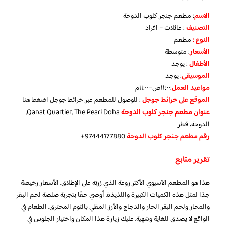
الاسم
: مطعم جنجر كلوب الدوحة
التصنيف
: عائلات – افراد
النوع :
مطعم
الأسعار
:
متوسطة
الأطفال
:
يوجد
الموسيقى
:
يوجد
مواعيد العمل
:١١:٠٠ص–١١:٠٠م
الموقع على خرائط جوجل
: للوصول للمطعم عبر خرائط جوجل
اضغط هنا
عنوان مطعم جنجر كلوب الدوحة
Qanat Quartier, The Pearl Doha,
الدوحة، قطر
رقم مطعم جنجر كلوب الدوحة
97444177880+
تقرير متابع
هذا هو المطعم الآسيوي الأكثر روعة الذي زرته على الإطلاق. الأسعار رخيصة
جدًا لمثل هذه الكميات الكبيرة واللذيذة. أوصي حقًا بتجربة صلصة لحم البقر
والمحار ولحم البقر الحار والدجاج والأرز المقلي بالثوم المحترق. الطعام في
الواقع لا يصدق للغاية وشهية. عليك زيارة هذا المكان واختيار الجلوس في