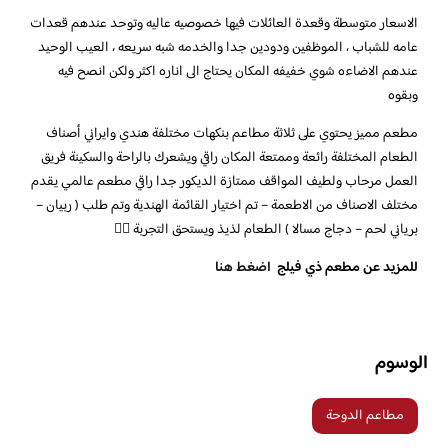
الاسعار متوسطة وقعدة العائلات فيها خصوصيه عاليه وتوحد عندهم قعدات
عامه للشباب ، الموظفين ودودين جدا والخدمه شبه سريعه ، العيب الوحيد
عندهم الاضاءه شوي خفيفه المكان يحتاج الى اناره اكثر ولكن انصح فيه
وبقوه
مطعم مميز يحتوي على ثلاثة مطاعم بنكهات مختلفة هندي وايراني أصناف
الطعام المختلفة رائعة وممتعة المكان راقي ويشعرك بالراحة والسكينة فريق
العمل مرحاب ولطيف المواقف ممتازة الديكور جدا راقي مطعم عالمي يقدم
مختلف الاصناف من الاطعمة – تم اختيار القائمة الهندية وتم طلب ( ربيان –
برياني لحم – دجاج مسالا ) الطعام لذيذ ويستحق التجربة 👍🏼
للمزيد عن مطعم ذي فيلج
اضغط هنا
الوسوم
مطاعم الدوحة