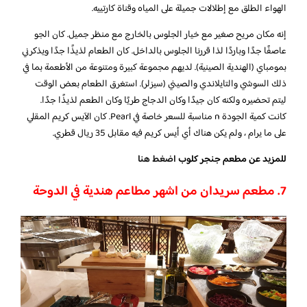
الهواء الطلق مع إطلالات جميلة على المياه وقناة كارتييه.
إنه مكان مريح صغير مع خيار الجلوس بالخارج مع منظر جميل. كان الجو
عاصفًا جدًا وباردًا لذا قررنا الجلوس بالداخل. كان الطعام لذيذًا جدًا ويذكرني
بمومباي (الهندية الصينية). لديهم مجموعة كبيرة ومتنوعة من الأطعمة بما في
ذلك السوشي والتايلاندي والصيني (سيزلر). استغرق الطعام بعض الوقت
ليتم تحضيره ولكنه كان جيدًا وكان الدجاج طريًا وكان الطعم لذيذًا جدًا.
كانت كمية الجودة n مناسبة للسعر خاصة في Pearl. كان الآيس كريم المقلي
على ما يرام ، ولم يكن هناك أي أيس كريم فيه مقابل 35 ريال قطري.
للمزيد عن مطعم جنجر كلوب
اضغط هنا
7. مطعم سريدان من اشهر مطاعم هندية في الدوحة