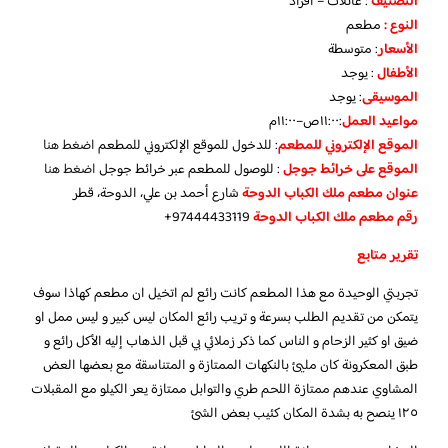
التصنيف
: عائلات – افراد
النوع :
مطعم
الأسعار
:
متوسطة
الأطفال
:
يوجد
الموسيقى
:
يوجد
مواعيد العمل
:١١:٠٠ص–١١:٠٠م
الموقع الإلكتروني للمطعم
: للدخول للموقع الإلكتروني للمطعم
اضغط هنا
الموقع على خرائط جوجل
: للوصول للمطعم عبر خرائط جوجل
اضغط هنا
عنوان مطعم ملك الكباب الدوحة
شارع أحمد بن علي، الدوحة، قطر
رقم مطعم ملك الكباب الدوحة
97444433119+
تقرير متابع
تجربتي الوحيدة مع هذا المطعم كانت رائع لم اتخيل ان مطعم كهاذا سوف
يتمكن من تقديم الطلب بسرعة و تريب رائع المكان ليس كبير و ليس ممل او
ضيق او كثير الزحام و الناس كما ذكر زملائي بي قبل الذهاب إليه الأكل رائع و
طبق المعكرونة كان مليئ بالنكهات الممتازة و المتناسقة مع بعضها العض
المشاوي عندهم ممتازة اللحم طري والتوابل ممتازة يعر الكيلو مع المقبلات
١٢٥ ينصح به بشدة المكان كئيب بعض الشئ