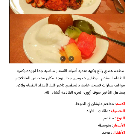
مطعم هندي رائع بنكهه هنديه أصيله. الأسعار مناسبه جدا لجوده وكميه
الطعام المقدم. موظفين خدومين جدا . يوجد مكان مخصص للعائلات و
مواقف سيارات فسيحه خاصه بالمطعم. تاخير قليل لأعداد الطعام ولاكن
يستاهل التأخير. سوف أزوره المره القادمه أنشاء الله.
الاسم
: مطعم عليشان في الدوحة
التصنيف
: عائلات – افراد
النوع :
مطعم
الأسعار
:
متوسطة
الأطفال
:
يوجد