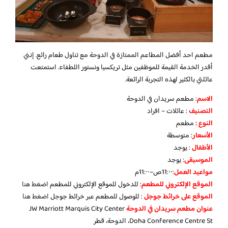
مطعم احد أفضل المطاعم الممتازة في الدوحة مع تناول طعام رائع. إنني
أقدر الخدمة القيمة للموظفين مثل تريكسيا ونستور اللطفاء. استمتعت
عائلتي بالكثير لهذه التجربة الرائعة.
الاسم
: مطعم سريدان في الدوحة
التصنيف
: عائلات – افراد
النوع :
مطعم
الأسعار
:
متوسطة
الأطفال
:
يوجد
الموسيقى
:
يوجد
مواعيد العمل
:11:٠٠ص–11:٠٠م
الموقع الإلكتروني للمطعم
: للدخول للموقع الإلكتروني للمطعم
اضغط هنا
الموقع على خرائط جوجل
: للوصول للمطعم عبر خرائط جوجل
اضغط هنا
عنوان مطعم سريدان في الدوحة
JW Marriott Marquis City Center
Doha Conference Centre St، الدوحة، قطر