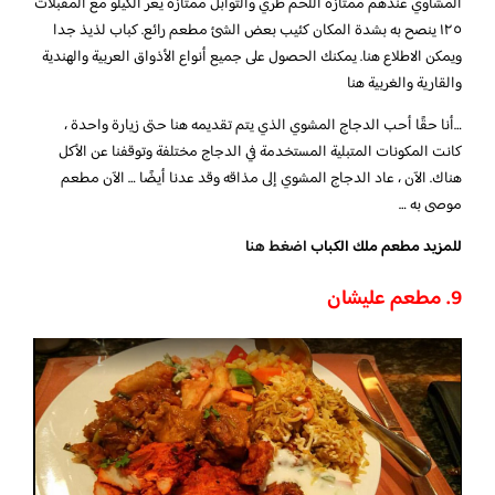
المشاوي عندهم ممتازة اللحم طري والتوابل ممتازة يعر الكيلو مع المقبلات
١٢٥ ينصح به بشدة المكان كئيب بعض الشئ مطعم رائع. كباب لذيذ جدا
ويمكن الاطلاع هنا. يمكنك الحصول على جميع أنواع الأذواق العربية والهندية
والقارية والغربية هنا
…أنا حقًا أحب الدجاج المشوي الذي يتم تقديمه هنا حتى زيارة واحدة ،
كانت المكونات المتبلية المستخدمة في الدجاج مختلفة وتوقفنا عن الأكل
هناك. الآن ، عاد الدجاج المشوي إلى مذاقه وقد عدنا أيضًا … الآن مطعم
موصى به …
للمزيد مطعم ملك الكباب
اضغط هنا
9. مطعم عليشان