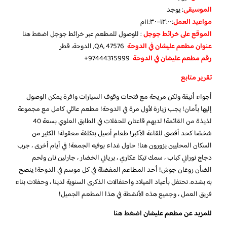
الموسيقى
:
يوجد
مواعيد العمل
:١٢:٠٠–١١:٣٠م
الموقع على خرائط جوجل
: للوصول للمطعم عبر خرائط جوجل
اضغط هنا
عنوان مطعم عليشان في الدوحة
QA, 47576, الدوحة، قطر
رقم مطعم عليشان في الدوحة
97444315999+
تقرير متابع
أجواء أنيقة ولكن مريحة مع فتحات وقوف السيارات وافرة يمكن الوصول
إليها بأمان! يجب زيارة لأول مرة في الدوحة! مطعم عائلي كامل مع مجموعة
لذيذة من القائمة! لديهم قاعتان للحفلات في الطابق العلوي بسعة 40
شخصًا كحد أقصى للقاعة الأكبر! طعام أصيل بتكلفة معقولة! الكثير من
السكان المحليين يزورون هنا! حاول غداء بوفيه الجمعة! في أيام أخرى ، جرب
دجاج نوراني كباب ، سمك تيكا عكاري ، برياني الخضار ، جارلين نان ولحم
الضأن روغان جوش! أحد المطاعم المفضلة في كل موسم في الدوحة! ينصح
به بشده. نحتفل بأعياد الميلاد واحتفالات الذكرى السنوية لدينا ، وحفلات بناء
فريق العمل ، وجميع هذه الأنشطة في هذا المطعم الجميل!
للمزيد عن مطعم عليشان
اضغط هنا