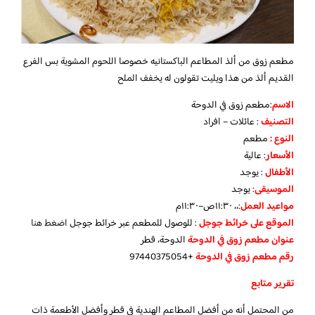
مطعم زوق من ألذ المطاعم الباكستانيه خصوصا اللحوم المشوية بس الفرع
القديم ألذ من هذا ويليت تقولون له يخفف الملح
الاسم
:مطعم زوق في الدوحة
التصنيف
: عائلات – افراد
النوع :
مطعم
الأسعار
:
عالية
الأطفال
:
يوجد
الموسيقى
:
يوجد
مواعيد العمل
:،، ١١:٣٠ص–١١:٣٠م
الموقع على خرائط جوجل
: للوصول للمطعم عبر خرائط جوجل
اضغط هنا
عنوان مطعم زوق في الدوحة
الدوحة، قطر
رقم مطعم زوق في الدوحة
+97440375054
تقرير متابع
من المحتمل أنه من أفضل المطاعم الهندية في قطر وأفضل الأطعمة ذات