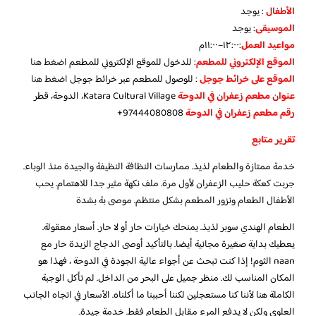
الأطفال
:
يوجد
الموسيقى
:
يوجد
مواعيد العمل
:١٢:٠٠–١١:٠٠م
الموقع الإلكتروني للمطعم
: للدخول للموقع الإلكتروني للمطعم
اضغط هنا
الموقع على خرائط جوجل
: للوصول للمطعم عبر خرائط جوجل
اضغط هنا
عنوان مطعم زعفران في الدوحة
Katara Cultural Village، الدوحة، قطر
رقم مطعم زعفران في الدوحة
97444080808+
تقرير متابع
خدمة ممتازة والطعام لذيذ. ممارسات النظافة النظيفة والجيدة منذ الوباء.
جربت كعكة حليب الزعفران لأول مرة. ملف نكهة مثير جدا للاهتمام. يحب
الأطفال الطعام ونزور المطعم بشكل منتظم. موصى بة بشدة
الطعام الهندي سوبر لذيذ. يمنحك خيارات حار أو لا حار. أسعار معقولة.
يعطيك بداية صغيرة مجانية أيضا. بالتأكيد أوصى الدجاج الزبدة حار مع
naan الثوم! إذا كنت تبحث عن أجواء عالية الجودة في الدوحة ، فهذا هو
المكان المناسب لك. منظر جميل على البحر من الداخل. لم تأكل الوجبة
الكاملة هنا لأننا كنا مستعجلين لكننا أحببنا ما أكلناه. الأسعار في اتجاه الجانب
العلوي ولكن لا يدفع المرء مقابل الطعام فقط. خدمة جيدة.