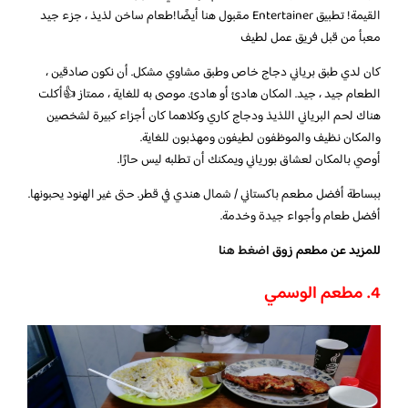
القيمة! تطبيق Entertainer مقبول هنا أيضًا!طعام ساخن لذيذ ، جزء جيد
معبأ من قبل فريق عمل لطيف
كان لدي طبق برياني دجاج خاص وطبق مشاوي مشكل. أن نكون صادقين ،
الطعام جيد ، جيد. المكان هادئ أو هادئ. موصى به للغاية ، ممتاز 👍أكلت
هناك لحم البرياني اللذيذ ودجاج كاري وكلاهما كان أجزاء كبيرة لشخصين
والمكان نظيف والموظفون لطيفون ومهذبون للغاية.
أوصي بالمكان لعشاق بورياني ويمكنك أن تطلبه ليس حارًا.
ببساطة أفضل مطعم باكستاني / شمال هندي في قطر. حتى غير الهنود يحبونها.
أفضل طعام وأجواء جيدة وخدمة.
للمزيد عن مطعم زوق
اضغط هنا
4. مطعم الوسمي