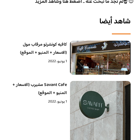
😊
☝️لم تجد ما تبحث عنه .. اضغط هنا وشاهد المزيد
شاهد أيضا
كافيه كونشرتو مرقاب مول
(الاسعار + المنيو + الموقع)
1 يونيو، 2022
Savant Cafe مشيرب (الاسعار +
المنيو + الموقع)
1 يونيو، 2022