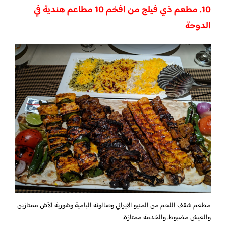
10. مطعم ذي فيلج من افخم 10 مطاعم هندية في
الدوحة
مطعم شقف اللحم من المنيو الايراني وصالونة البامية وشوربة الآش ممتازين
والعيش مضبوط. والخدمة ممتازة.