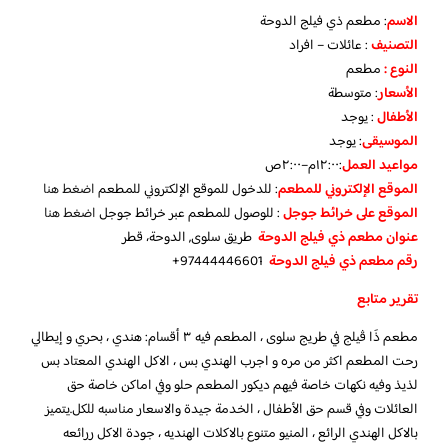
الاسم
: مطعم ذي فيلج الدوحة
التصنيف
: عائلات – افراد
النوع :
مطعم
الأسعار
:
متوسطة
الأطفال
:
يوجد
الموسيقى
:
يوجد
مواعيد العمل
:١٢:٠٠م–٢:٠٠ص
الموقع الإلكتروني للمطعم
: للدخول للموقع الإلكتروني للمطعم
اضغط هنا
الموقع على خرائط جوجل
: للوصول للمطعم عبر خرائط جوجل
اضغط هنا
عنوان مطعم ذي فيلج الدوحة
طريق سلوى, الدوحة، قطر
رقم مطعم ذي فيلج الدوحة
97444446601+
تقرير متابع
مطعم ذَا ڤيلج في طريج سلوى ، المطعم فيه ٣ أقسام: هندي ، بحري و إيطالي
رحت المطعم اكثر من مره و اجرب الهندي بس ، الاكل الهندي المعتاد بس
لذيذ وفيه نكهات خاصة فيهم ديكور المطعم حلو وفي اماكن خاصة حق
العائلات وفي قسم حق الأطفال ، الخدمة جيدة والاسعار مناسبه للكل.يتميز
بالاكل الهندي الرائع ، المنيو متنوع بالاكلات الهنديه ، جودة الاكل ررائعه