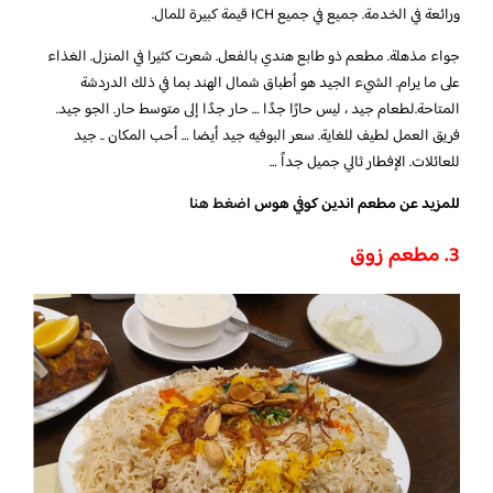
ورائعة في الخدمة. جميع في جميع ICH قيمة كبيرة للمال.
جواء مذهلة. مطعم ذو طابع هندي بالفعل. شعرت كثيرا في المنزل. الغذاء
على ما يرام. الشيء الجيد هو أطباق شمال الهند بما في ذلك الدردشة
المتاحة.لطعام جيد ، ليس حارًا جدًا … حار جدًا إلى متوسط ​​حار. الجو جيد.
فريق العمل لطيف للغاية. سعر البوفيه جيد أيضا … أحب المكان .. جيد
للعائلات. الإفطار ثالي جميل جداً …
للمزيد عن مطعم اندين كوفي هوس
اضغط هنا
3. مطعم زوق