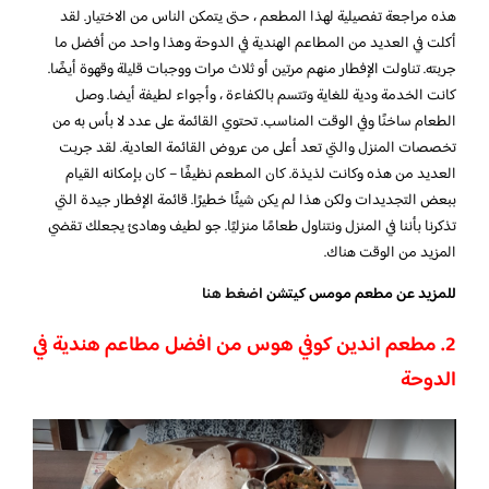
هذه مراجعة تفصيلية لهذا المطعم ، حتى يتمكن الناس من الاختيار. لقد
أكلت في العديد من المطاعم الهندية في الدوحة وهذا واحد من أفضل ما
جربته. تناولت الإفطار منهم مرتين أو ثلاث مرات ووجبات قليلة وقهوة أيضًا.
كانت الخدمة ودية للغاية وتتسم بالكفاءة ، وأجواء لطيفة أيضا. وصل
الطعام ساخنًا وفي الوقت المناسب. تحتوي القائمة على عدد لا بأس به من
تخصصات المنزل والتي تعد أعلى من عروض القائمة العادية. لقد جربت
العديد من هذه وكانت لذيذة. كان المطعم نظيفًا – كان بإمكانه القيام
ببعض التجديدات ولكن هذا لم يكن شيئًا خطيرًا. قائمة الإفطار جيدة التي
تذكرنا بأننا في المنزل ونتناول طعامًا منزليًا. جو لطيف وهادئ يجعلك تقضي
المزيد من الوقت هناك.
للمزيد عن مطعم مومس كيتشن
اضغط هنا
2. مطعم اندين كوفي هوس من افضل مطاعم هندية في
الدوحة