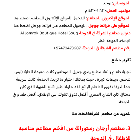
الموسيقى
:
يوجد
مواعيد العمل
:١٢:٣٠–١١:٣٠م
الموقع الإلكتروني للمطعم
: للدخول للموقع الإلكتروني للمطعم
اضغط هنا
الموقع على خرائط جوجل
: للوصول للمطعم عبر خرائط جوجل
اضغط هنا
عنوان مطعم الشرفة في الدوحة
Al Jomrok Boutique Hotel Souq
Waqif, الدوحة، قطر
رقم مطعم الشرفة في الدوحة
97470473687+
تقرير متابع
تجربة طعام رائعة. مطبخ يمني جميل. الموظفين كانت مفيدة للغاية (ليس
شخص مبيعات كبيرة ، حيث يمكنك اختيار ما تريد). الخدمة كانت سريعة
جدا. لذيذ! تذوق الطعام الرائع. لقد حاولنا طبق فاتح الشهية الذي كان
ممتازا. كان الشاي المغربي أفضل تذوق تناولته على الإطلاق. أفضل طعام في
الدوحة.
للمزيد عن مطعم الشرفة
اضغط هنا
3. مطعم أرجان رستورانة من افخم مطاعم مناسبة
للاطفال في الدوحة