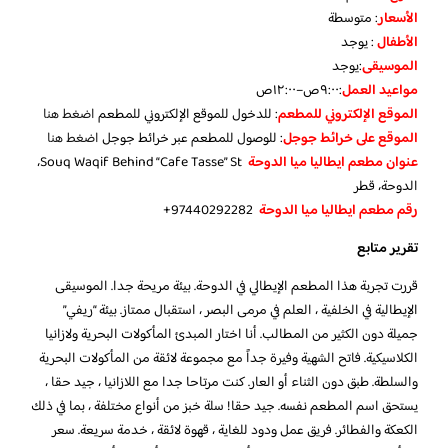
الأسعار
:
متوسطة
الأطفال
:
يوجد
الموسيقى
:
يوجد
مواعيد العمل
:٩:٠٠ص–١٢:٠٠ص
الموقع الإلكتروني للمطعم
: للدخول للموقع الإلكتروني للمطعم
اضغط هنا
الموقع على خرائط جوجل
: للوصول للمطعم عبر خرائط جوجل
اضغط هنا
عنوان مطعم ايطاليا ميا الدوحة
Souq Waqif Behind “Cafe Tasse” St،
الدوحة، قطر
رقم مطعم ايطاليا ميا الدوحة
97440292282+
تقرير متابع
قررت تجربة هذا المطعم الإيطالي في الدوحة. بيئة مريحة جدا. الموسيقى
الإيطالية في الخلفية ، العلم في مرمى البصر ، استقبال ممتاز. بيئة “ريفي”
جميلة دون الكثير من المطالب. أنا اختار المبدئ المأكولات البحرية ولازانيا
الكلاسيكية. فاتح الشهية وفيرة جداً مع مجموعة لائقة من المأكولات البحرية
والسلطة. طبق دون الثناء أو العار. كنت مرتاحا جدا مع اللازانيا ، جيد حقا ،
يستحق اسم المطعم نفسه. جيد حقا! سلة خبز من أنواع مختلفة ، بما في ذلك
الكعكة والفطائر. فريق عمل ودود للغاية ، قهوة لائقة ، خدمة سريعة. سعر