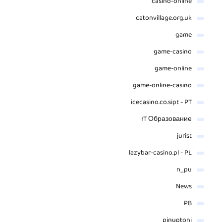
casino-online
catonvillage.org.uk
game
game-casino
game-online
game-online-casino
icecasino.co.sipt - PT
IT Образование
jurist
lazybar-casino.pl - PL
n_pu
News
PB
pinuptoni