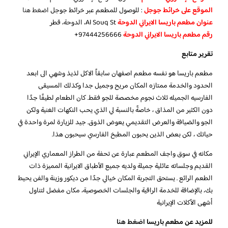
الموقع على خرائط جوجل
: للوصول للمطعم عبر خرائط جوجل
اضغط هنا
عنوان مطعم باريسا الايراني الدوحة
Al Souq St، الدوحة، قطر
رقم مطعم باريسا الايراني الدوحة
97444256666+
تقرير متابع
مطعم باريسا هو نفسه مطعم اصفهان سابقاً الاكل لذيذ وشهي الى ابعد
الحدود والخدمة ممتازه المكان مريح وجميل جدا وكذلك المسيقى
الفارسيه الجميله ثلاث نجوم مخصصة للجو فقط. كان الطعام لطيفًا جدًا
دون الكثير من المذاق ، خاصةً بالنسبة لي الذي يحب النكهات الغنية ولكن
الجو والضيافة والعرض التقديمي يعوض الذوق. جيد للزيارة لمرة واحدة في
حياتك ، لكن بعض الذين يحبون المطبخ الفارسي سيحبون هذا.
مكانه في سوق واجف المطعم عبارة عن تحفة من الطراز المعماري الإيراني
القديم وجلساته عائلية جميلة ولديه جميع الأطباق الايرانية المميزة ذات
الطعم الرائع . يستحق التجربة المكان خيالي جدًا من ديكور وزينة والفن يحيط
بك، بالإضافة للخدمة الراقية والجلسات الخصوصية، مكان مفضل لتناول
أشهى الأكلات الإيرانية
للمزيد عن مطعم باريسا
اضغط هنا