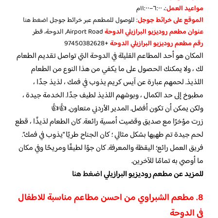
مواعيد العمل
:، ٦:٠٠–١١:٠٠م
الموقع على خرائط جوجل
: للوصول للمطعم عبر خرائط جوجل
اضغط هنا
عنوان مطعم روديزيو البرازيلي الدوحة
Airport Road, الدوحة، قطر
رقم مطعم روديزيو البرازيلي الدوحة
+97450382628
المكان هو أحد المطاعم القليلة في الدوحة التي تواصل تقديم الطعام
لك ، ولا يمكنك الحصول على ما يكفي من هذا النوع من الطعام
اللذيذ. لحمهم عبارة عن آيس كريم يذوب في فمك ، لذيذ جدًا ،
مطبوخ إلى حد الكمال ، وبوشهم اللذيذ لطيف جدًا. الخدمة جيدة ،
ولكن يمكن أن تكون أفضل. المدير الأردني متعاون. 👍👍
زرت مؤخرًا مع صديق وقضيت أمسية رائعة. كان الطعام لذيذًا ، قطع
لحم جيدة تم طهيها بشكل مثالي ؛ كان الجناح طريًا “يذوب في فمك”.
فريق العمل رائع؛ اليقظة والمعرفة. كان جوًا لطيفًا ومريحًا وفي مكان
ما أوصي به تمامًا للآخرين.
للمزيد عن مطعم روديزيو البرازيلي
اضغط هنا
8. مطعم الشبراوي من احسن مطاعم مناسبة للاطفال
في الدوحة