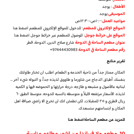
الأطفال
:
يوجد
الموسيقى
:
يوجد
مواعيد العمل
:١٠:٠٠ص–١٢:٣٠ص
الموقع الإلكتروني للمطعم
: للدخول للموقع الإلكتروني للمطعم
اضغط هنا
الموقع على خرائط جوجل
: للوصول للمطعم عبر خرائط جوجل
اضغط هنا
عنوان مطعم الساحة في الدوحة
شارع صلاح الدين، الدوحة، قطر
رقم مطعم الساحة في الدوحة
97444430983+
تقرير متابع
المكان ممتاز جداً من ناحية الخدمه و الطعام. اطلب ان تختار طاولتك
بنفسك. أطباق الدجاج من شاورما و طاووق لذيذه جداً. و التبوله شيء آخر …
لبنانيه عالأصول و مشبعه و طازجه. درجة حرارتها و الحموضه فيها و الكميه
لذيذه. الأسعار مرتفعه قليلاً و متوسطه بالنسبه للدوحه. متوسط الطبق ٦٠
ريال قطري و ٢٥ للمقبلات. لكن تطمئن انك لن تخرج الا راضي. ضيافة اهل
المكان و ابتسامتهم ستسعدك.
للمزيد عن مطعم الساحة
اضغط هنا
10. مطعم ملا فيراندا من اشهر مطاعم مناسبة