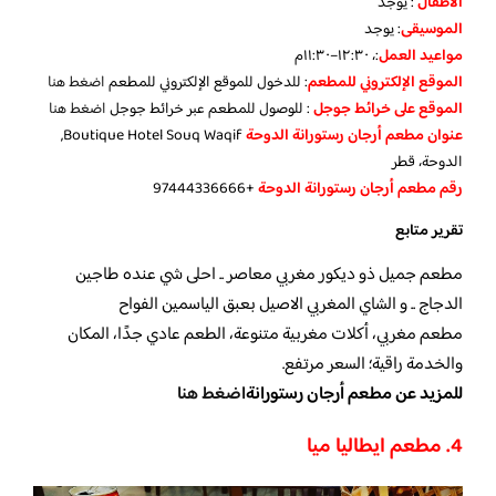
الأطفال
:
يوجد
الموسيقى
:
يوجد
مواعيد العمل
:، ١٢:٣٠–١١:٣٠م
الموقع الإلكتروني للمطعم
: للدخول للموقع الإلكتروني للمطعم
اضغط هنا
الموقع على خرائط جوجل
: للوصول للمطعم عبر خرائط جوجل
اضغط هنا
عنوان مطعم أرجان رستورانة الدوحة
Boutique Hotel Souq Waqif,
الدوحة، قطر
رقم مطعم أرجان رستورانة الدوحة
+97444336666
تقرير متابع
مطعم جميل ذو ديكور مغربي معاصر .. احلى شي عنده طاجين
الدجاج .. و الشاي المغربي الاصيل بعبق الياسمين الفواح
مطعم مغربي، أكلات مغربية متنوعة، الطعم عادي جدًا، المكان
والخدمة راقية؛ السعر مرتفع.
للمزيد عن مطعم أرجان رستورانة
اضغط هنا
4. مطعم ايطاليا ميا