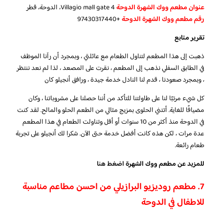
عنوان مطعم ووك الشهرة الدوحة
Villagio mall gate 4، الدوحة، قطر
رقم مطعم ووك الشهرة الدوحة
+97430317440
تقرير متابع
ذهبت إلى هذا المطعم لتناول الطعام مع عائلتي ، وبمجرد أن رآنا الموظف
في الطابق السفلي نذهب إلى المطعم ، نقرت على المصعد ، لذا لم نعد ننتظر
، وبمجرد صعودنا ، قدم لنا النادل خدمة جيدة ، ورافق أنجيلو كان
كل شيء مرتبًا لنا على طاولتنا للتأكد من أننا حصلنا على مشروباتنا ، وكان
مضيافًا للغاية. أتتني الحلوى بمزيج مثالي من الطعم الحلو والمالح. لقد كنت
في الدوحة منذ أكثر من 10 سنوات أو أقل وتناولت الطعام في هذا المطعم
عدة مرات ، لكن هذه كانت أفضل خدمة حتى الآن. شكرا لك أنجيلو على تجربة
طعام رائعة.
للمزيد عن مطعم ووك الشهرة
اضغط هنا
7. مطعم روديزيو البرازيلي من احسن مطاعم مناسبة
للاطفال في الدوحة