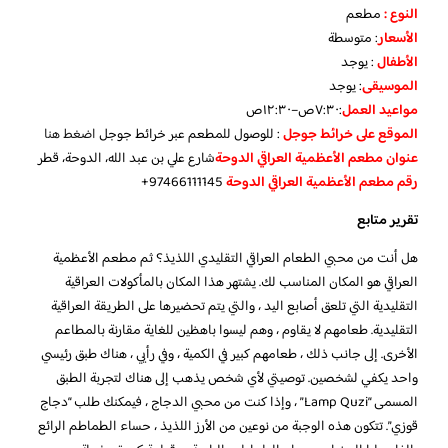
النوع :
مطعم
الأسعار
:
متوسطة
الأطفال
:
يوجد
الموسيقى
:
يوجد
مواعيد العمل
:٧:٣٠ص–١٢:٣٠ص
الموقع على خرائط جوجل
: للوصول للمطعم عبر خرائط جوجل
اضغط هنا
عنوان مطعم الأعظمية العراقي الدوحة
شارع علي بن عبد الله، الدوحة، قطر
رقم مطعم الأعظمية العراقي الدوحة
97466111145+
تقرير متابع
هل أنت من محبي الطعام العراقي التقليدي اللذيذ؟ ثم مطعم الأعظمية
العراقي هو المكان المناسب لك. يشتهر هذا المكان بالمأكولات العراقية
التقليدية التي تلعق أصابع اليد ، والتي يتم تحضيرها على الطريقة العراقية
التقليدية. طعامهم لا يقاوم ، وهم ليسوا باهظين للغاية مقارنة بالمطاعم
الأخرى. إلى جانب ذلك ، طعامهم كبير في الكمية ، وفي رأيي ، هناك طبق رئيسي
واحد يكفي لشخصين. توصيتي لأي شخص يذهب إلى هناك لتجربة الطبق
المسمى “Lamp Quzi” ، وإذا كنت من محبي الدجاج ، فيمكنك طلب “دجاج
قوزي”. تتكون هذه الوجبة من نوعين من الأرز اللذيذ ، حساء الطماطم الرائع