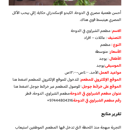
أحسن طعمية مصري في الدوحة. الكبدو الإسكندراني حكاية. إللي بيحب الأكل
المصري هيتبسط قوي هناك.
الاسم
: مطعم الشبراوي في الدوحة
التصنيف
: عائلات – افراد
النوع :
مطعم
الأسعار
:
متوسطة
الأطفال
:
يوجد
الموسيقى
:
يوجد
مواعيد العمل
:الأحد، ٤:٠٠ص–١٢:٠٠ص
الموقع الإلكتروني للمطعم
: للدخول للموقع الإلكتروني للمطعم
اضغط هنا
الموقع على خرائط جوجل
: للوصول للمطعم عبر خرائط جوجل
اضغط هنا
عنوان مطعم الشبراوي في الدوحة
مطعم الشبراوي، الدوحة، قطر
رقم مطعم الشبراوي في الدوحة
97444804316+
تقرير متابع
التجربة مبهجة منذ اللحظة التي تدخل فيها المطعم. الموظفين استيعاب