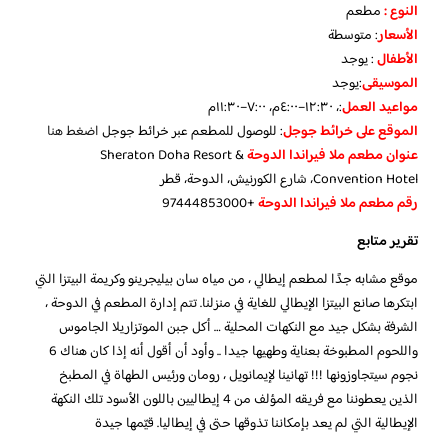
النوع :
مطعم
الأسعار
:
متوسطة
الأطفال
:
يوجد
الموسيقى
:
يوجد
مواعيد العمل
:، ١٢:٣٠–٤:٠٠م، ٧:٠٠–١١:٣٠م
الموقع على خرائط جوجل
: للوصول للمطعم عبر خرائط جوجل
اضغط هنا
عنوان مطعم ملا فيراندا الدوحة
Sheraton Doha Resort &
Convention Hotel، شارع الكورنيش، الدوحة، قطر
رقم مطعم ملا فيراندا الدوحة
+97444853000
تقرير متابع
موقع مشابه جدًا لمطعم إيطالي ، من مياه سان بيليجرينو وكريمة البيتزا التي
ابتكرها صانع البيتزا الإيطالي للغاية في منزلنا. تتم إدارة المطعم في الدوحة ،
الشرفة بشكل جيد مع النكهات المحلية … أكل جبن الموتزاريلا الجاموس
واللحوم المطبوخة بعناية وطهيها جيدا .. وأود أن أقول أنه إذا كان هناك 6
نجوم سيتجاوزونها !!! تهانينا لإيمانويل ، رومان ورئيس الطهاة في المطبخ
الذين يعطوننا مع فريقه المؤلف من 4 إيطاليين باللون الأسود تلك النكهة
الإيطالية التي لم يعد بإمكاننا تذوقها حتى في إيطاليا. قيّمها جيدة