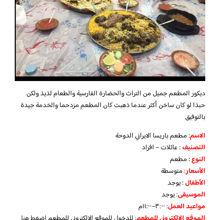
ديكور المطعم جميل من التراث والحضارة الفارسية والطعام لذيذ ولكن
حبذا لو كان ساخن أكثر عندما ذهبت كان المطعم مزدحما والخدمة جيدة
بالتوفيق
الاسم
: مطعم باريسا الايراني الدوحة
التصنيف
: عائلات – افراد
النوع :
مطعم
الأسعار
:
متوسطة
الأطفال
:
يوجد
الموسيقى
:
يوجد
مواعيد العمل
: ٣:٠٠–١١:٠٠م
الموقع الإلكتروني للمطعم
: للدخول للموقع الإلكتروني للمطعم
اضغط هنا