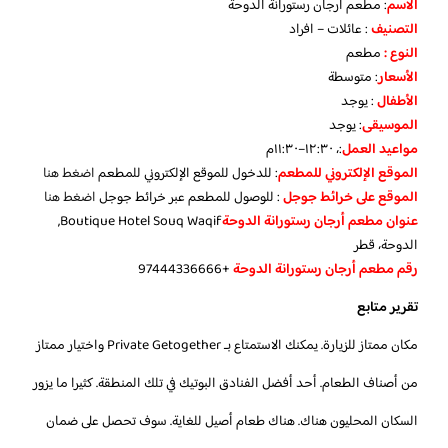
الاسم
: مطعم أرجان رستورانة الدوحة
التصنيف
: عائلات – افراد
النوع :
مطعم
الأسعار
:
متوسطة
الأطفال
:
يوجد
الموسيقى
:
يوجد
مواعيد العمل
:، ١٢:٣٠–١١:٣٠م
الموقع الإلكتروني للمطعم
: للدخول للموقع الإلكتروني للمطعم
اضغط هنا
الموقع على خرائط جوجل
: للوصول للمطعم عبر خرائط جوجل
اضغط هنا
عنوان مطعم أرجان رستورانة الدوحة
Boutique Hotel Souq Waqif,
الدوحة، قطر
رقم مطعم أرجان رستورانة الدوحة
+97444336666
تقرير متابع
مكان ممتاز للزيارة. يمكنك الاستمتاع بـ Private Getogether واختيار ممتاز
من أصناف الطعام. أحد أفضل الفنادق البوتيك في تلك المنطقة. كثيرا ما يزور
السكان المحليون هناك. هناك طعام أصيل للغاية. سوف تحصل على ضمان