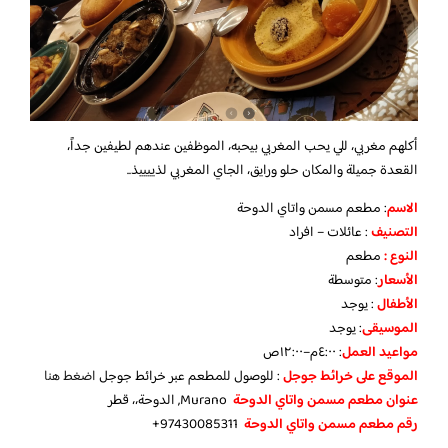
أكلهم مغربي، للي يحب المغربي بيحبه، الموظفين عندهم لطيفين جداً،
القعدة جميلة والمكان حلو ورايق، الجاي المغربي لذييييذ..
الاسم
: مطعم مسمن واتاي الدوحة
التصنيف
: عائلات – افراد
النوع :
مطعم
الأسعار
:
متوسطة
الأطفال
:
يوجد
الموسيقى
:
يوجد
مواعيد العمل
: ٤:٠٠م–١٢:٠٠ص
الموقع على خرائط جوجل
: للوصول للمطعم عبر خرائط جوجل
اضغط هنا
عنوان مطعم مسمن واتاي الدوحة
Murano, الدوحة،، قطر
رقم مطعم مسمن واتاي الدوحة
97430085311+