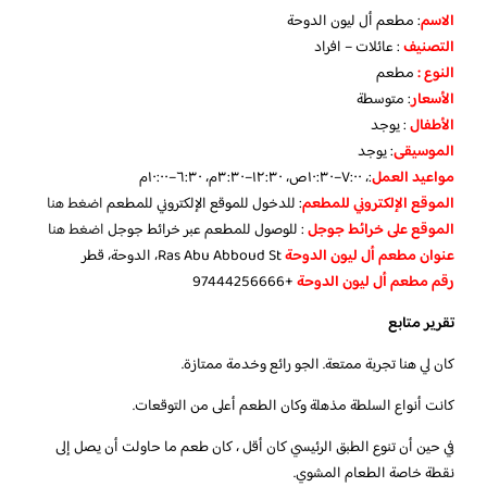
الاسم
: مطعم أل ليون الدوحة
التصنيف
: عائلات – افراد
النوع :
مطعم
الأسعار
:
متوسطة
الأطفال
:
يوجد
الموسيقى
:
يوجد
مواعيد العمل
:، ٧:٠٠–١٠:٣٠ص، ١٢:٣٠–٣:٣٠م، ٦:٣٠–١٠:٠٠م
الموقع الإلكتروني للمطعم
: للدخول للموقع الإلكتروني للمطعم
اضغط هنا
الموقع على خرائط جوجل
: للوصول للمطعم عبر خرائط جوجل
اضغط هنا
عنوان مطعم أل ليون الدوحة
Ras Abu Abboud St، الدوحة، قطر
رقم مطعم أل ليون الدوحة
+97444256666
تقرير متابع
كان لي هنا تجربة ممتعة. الجو رائع وخدمة ممتازة.
كانت أنواع السلطة مذهلة وكان الطعم أعلى من التوقعات.
في حين أن تنوع الطبق الرئيسي كان أقل ، كان طعم ما حاولت أن يصل إلى
نقطة خاصة الطعام المشوي.