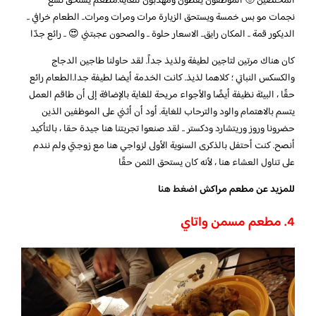
المخلصين 🙂 الموظفون يقظون ومهذبون للغاية.مطعم يستحق تسع
نجمات مو بس خمسة ويستحق الزيارة مرات ومرات ومرات.. الطعام خرافي ..
الديكور قمة .. المكان رايق.. الاسعار حلوة .. والصحون عجبتني 😍 .. رائع جدّا
كان هناك مرتين لتاجين لطيفة ولذيذ جداً. لقد حاولنا طاجين الدجاج
والكسكس النباتي ؛ كلاهما لذيذ. كانت الخدمة أيضا لطيفة جدا.الطعام رائع
حقًا ، البيئة نظيفة أيضًا والأجواء مريحة للغاية بالإضافة إلى أن طاقم العمل
يتسم بالاهتمام والود والترحاب للغاية. أود أن أثني على الموظفين الذين
حضرونا وروز وريتشارد ودكستر .. لقد صنعوا تجربتنا هنا جيدة حقا ، بالتأكيد
أنصح. كنت أحتفل بالذكرى السنوية الأولى لزواجي هنا مع زوجتي ولم نندم
على تناول العشاء هنا ، لأنه كان يستحق الثمن حقًا
للمزيد عن مطعم مراكش
اضغط هنا
4. مطعم مسمن واتاي