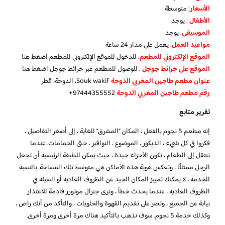
الأسعار
:
متوسطة
الأطفال
:
يوجد
الموسيقى
:
يوجد
مواعيد العمل
: يعمل على مدار 24 ساعة
الموقع الإلكتروني للمطعم
: للدخول للموقع الإلكتروني للمطعم
اضغط هنا
الموقع على خرائط جوجل
: للوصول للمطعم عبر خرائط جوجل
اضغط هنا
عنوان مطعم طاجين المغربي الدوحة
Souk wakif، الدوحة، قطر
رقم مطعم طاجين المغربي الدوحة
97444355552+
تقرير متابع
إنه مطعم 5 نجوم بالفعل ، المكان “المشرق” للغاية ، إلى أصغر التفاصيل ،
فكروا في كل شيء ، الديكور ، الموضوع ، النوافير ، حتى الحمامات. عندما
ننتقل إلى الطعام ، تكون الأجزاء جيدة ، حيث يمكن للطبقة الرئيسية أن تجعل
الرجل ممتلئًا ، وتعكس هوية هذه الأماكن هي متوسط ​​تلك المساحة. بالنسبة
للخدمة ، لا يمكنك تمييز المكان الجيد عن الظروف العادية أو السيئة في
الظروف العادية ، عندما يحدث خطأ ، وترى جنرال موتورز قادمة للاعتذار
نيابة عن الجميع ، وتصر على تقديم القهوة والحلويات ، والتأكد من أنك راض ،
وكذلك خدمة 5 نجوم. سوف نذهب بالتأكيد هناك مرة أخرى ومرة ​​أخرى.