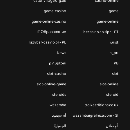
catonvillage.org.uk
casino-online
game-casino
game
game-online-casino
game-online
IT Образование
icecasino.co.sipt - PT
lazybar-casino.pl - PL
jurist
News
n_pu
pinuptoni
PB
slot-casino
slot
slot-online-game
slot-online
steroids
steroid
wazamba
troikaeditions.co.uk
wazambaigralnica.com - SI
أم سيعيد
أم صلال
الجميلية