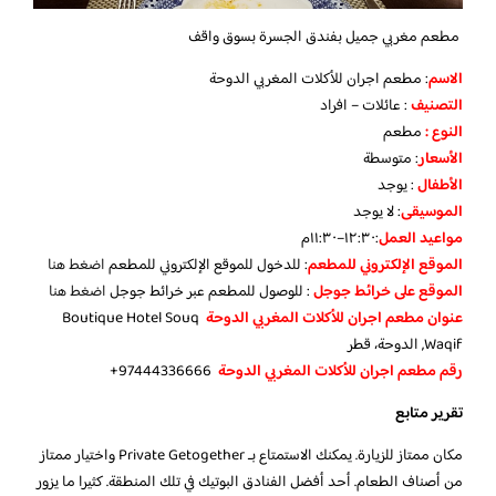
مطعم مغربي جميل بفندق الجسرة بسوق واقف
الاسم
: مطعم اجران للأكلات المغربي الدوحة
التصنيف
: عائلات – افراد
النوع :
مطعم
الأسعار
:
متوسطة
الأطفال
:
يوجد
الموسيقى
:
لا يوجد
مواعيد العمل
:١٢:٣٠–١١:٣٠م
الموقع الإلكتروني للمطعم
: للدخول للموقع الإلكتروني للمطعم
اضغط هنا
الموقع على خرائط جوجل
: للوصول للمطعم عبر خرائط جوجل
اضغط هنا
عنوان مطعم اجران للأكلات المغربي الدوحة
Boutique Hotel Souq
Waqif, الدوحة، قطر
رقم مطعم اجران للأكلات المغربي الدوحة
97444336666+
تقرير متابع
مكان ممتاز للزيارة. يمكنك الاستمتاع بـ Private Getogether واختيار ممتاز
من أصناف الطعام. أحد أفضل الفنادق البوتيك في تلك المنطقة. كثيرا ما يزور