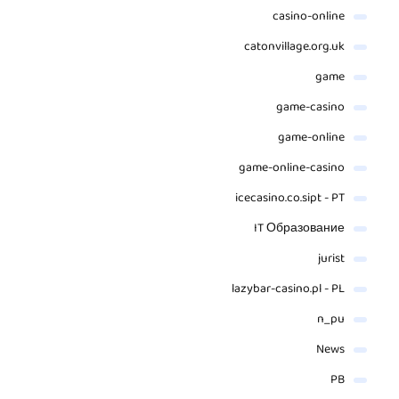
casino-online
catonvillage.org.uk
game
game-casino
game-online
game-online-casino
icecasino.co.sipt - PT
IT Образование
jurist
lazybar-casino.pl - PL
n_pu
News
PB