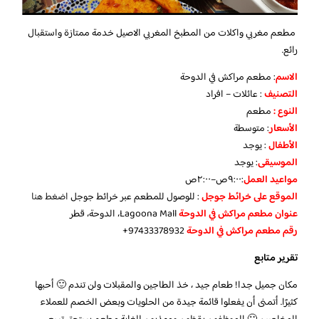
مطعم مغربي واكلات من المطبخ المغربي الاصيل خدمة ممتازة واستقبال
رائع.
الاسم
: مطعم مراكش في الدوحة
التصنيف
: عائلات – افراد
النوع :
مطعم
الأسعار
:
متوسطة
الأطفال
:
يوجد
الموسيقى
:
يوجد
مواعيد العمل
:٩:٠٠ص–٢:٠٠ص
الموقع على خرائط جوجل
: للوصول للمطعم عبر خرائط جوجل
اضغط هنا
عنوان مطعم مراكش في الدوحة
Lagoona Mall، الدوحة، قطر
رقم مطعم مراكش في الدوحة
97433378932+
تقرير متابع
مكان جميل جدا! طعام جيد ، خذ الطاجين والمقبلات ولن تندم 🙂 أحبها
كثيرًا. أتمنى أن يفعلوا قائمة جيدة من الحلويات وبعض الخصم للعملاء