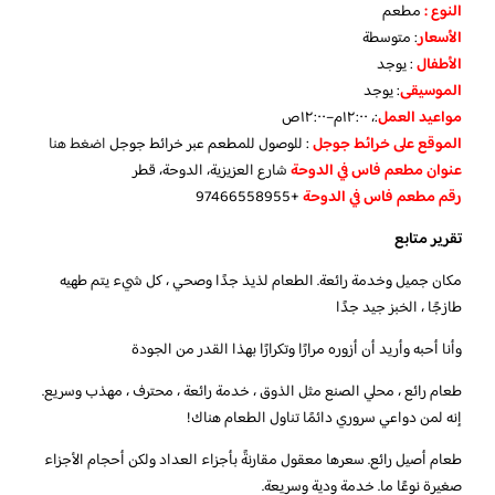
النوع :
مطعم
الأسعار
:
متوسطة
الأطفال
:
يوجد
الموسيقى
:
يوجد
مواعيد العمل
:، ١٢:٠٠م–١٢:٠٠ص
الموقع على خرائط جوجل
: للوصول للمطعم عبر خرائط جوجل
اضغط هنا
عنوان مطعم فاس في الدوحة
شارع العزيزية، الدوحة، قطر
رقم مطعم فاس في الدوحة
+97466558955
تقرير متابع
مكان جميل وخدمة رائعة. الطعام لذيذ جدًا وصحي ، كل شيء يتم طهيه
طازجًا ، الخبز جيد جدًا
وأنا أحبه وأريد أن أزوره مرارًا وتكرارًا بهذا القدر من الجودة
طعام رائع ، محلي الصنع مثل الذوق ، خدمة رائعة ، محترف ، مهذب وسريع.
إنه لمن دواعي سروري دائمًا تناول الطعام هناك!
طعام أصيل رائع. سعرها معقول مقارنةً بأجزاء العداد ولكن أحجام الأجزاء
صغيرة نوعًا ما. خدمة ودية وسريعة.