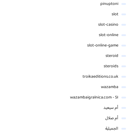
pinuptoni
slot
slot-casino
slot-online
slot-online-game
steroid
steroids
troikaeditions.co.uk
wazamba
wazambaigralnica.com - SI
أم سيعيد
أم صلال
الجميلية