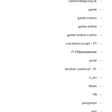
catonvillage.org.uk
game
game-casino
game-online
game-online-casino
icecasino.co.sipt - PT
IT Образование
jurist
lazybar-casino.pl - PL
n_pu
News
PB
pinuptoni
slot