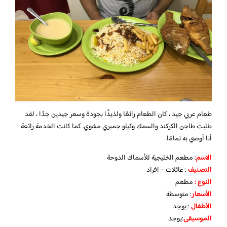
طعام عربي جيد ، كان الطعام رائعًا ولذيذًا بجودة وسعر جيدين جدًا ، لقد
طلبت طاجن الكركند والسمك وكيلو جمبري مشوي. كما كانت الخدمة رائعة
أنا أوصي به تمامًا.
الاسم
: مطعم الخليجية للأسماك الدوحة
التصنيف
: عائلات – افراد
النوع :
مطعم
الأسعار
:
متوسطة
الأطفال
:
يوجد
الموسيقى
:
يوجد