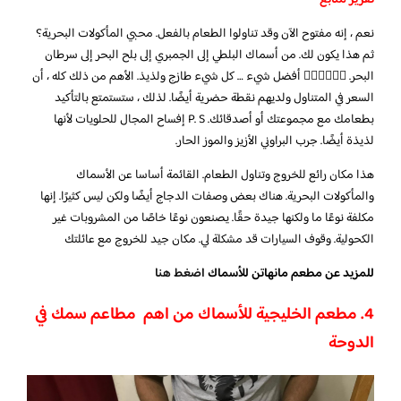
نعم ، إنه مفتوح الآن وقد تناولوا الطعام بالفعل. محبي المأكولات البحرية؟
ثم هذا يكون لك. من أسماك البلطي إلى الجمبري إلى بلح البحر إلى سرطان
البحر. 👌🏻👌🏻👌🏻 أفضل شيء … كل شيء طازج ولذيذ. الأهم من ذلك كله ، أن
السعر في المتناول ولديهم نقطة حضرية أيضًا. لذلك ، ستستمتع بالتأكيد
بطعامك مع مجموعتك أو أصدقائك. P. S إفساح المجال للحلويات لأنها
لذيذة أيضًا. جرب البراوني الأزيز والموز الحار.
هذا مكان رائع للخروج وتناول الطعام. القائمة أساسا عن الأسماك
والمأكولات البحرية. هناك بعض وصفات الدجاج أيضًا ولكن ليس كثيرًا. إنها
مكلفة نوعًا ما ولكنها جيدة حقًا. يصنعون نوعًا خاصًا من المشروبات غير
الكحولية. وقوف السيارات قد مشكلة لي. مكان جيد للخروج مع عائلتك
للمزيد عن مطعم مانهاتن للأسماك
اضغط هنا
4. مطعم الخليجية للأسماك من اهم مطاعم سمك في
الدوحة