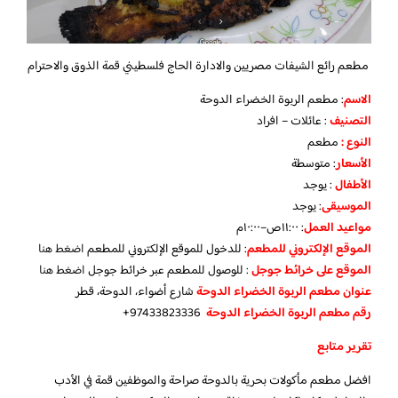
مطعم رائع الشيفات مصريين والادارة الحاج فلسطيني قمة الذوق والاحترام
الاسم
: مطعم الربوة الخضراء الدوحة
التصنيف
: عائلات – افراد
النوع :
مطعم
الأسعار
:
متوسطة
الأطفال
:
يوجد
الموسيقى
:
يوجد
مواعيد العمل
: ١١:٠٠ص–١٠:٠٠م
الموقع الإلكتروني للمطعم
: للدخول للموقع الإلكتروني للمطعم
اضغط هنا
الموقع على خرائط جوجل
: للوصول للمطعم عبر خرائط جوجل
اضغط هنا
عنوان مطعم الربوة الخضراء الدوحة
شارع أضواء، الدوحة، قطر
رقم مطعم الربوة الخضراء الدوحة
97433823336+
تقرير متابع
افضل مطعم مأكولات بحرية بالدوحة صراحة والموظفين قمة في الأدب