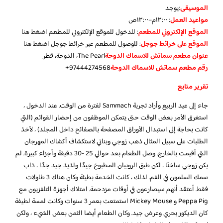
الموسيقى
:
يوجد
مواعيد العمل
: ١٢:٠٠م–١٢:٠٠ص
الموقع الإلكتروني للمطعم
: للدخول للموقع الإلكتروني للمطعم
اضغط هنا
الموقع على خرائط جوجل
: للوصول للمطعم عبر خرائط جوجل
اضغط هنا
عنوان مطعم سماتش للاسماك الدوحة
The Pearl، الدوحة، قطر
رقم مطعم سماتش للاسماك الدوحة
97444274568+
تقرير متابع
جاء إلى عيد الربيع وأراد تجربة Sammach لفترة من الوقت. عند الدخول ،
استغرق الأمر بعض الوقت حتى يتمكن الموظفون من إحضار القوائم (التي
كانت بحاجة إلى استبدال الأوراق المصفحة بالصفائح داخل المجلد) ، لأخذ
الطلبات على سبيل المثال ذهب زوجي وبناتي لاستكشاف أكشاك المهرجان
التي أقيمت بالخارج. وصل الطعام بعد حوالي 25 -30 دقيقة وأجزاء كبيرة. لم
يكن زوجي ساخنًا ، لكن طبق الروبيان المطبوخ جيدًا ولذيذ جيد جدًا ، ذاب
سمك السلمون في الفم. لذلك ، كانت الخدمة بطيئة وكان هناك 3 طاولات
فقط. أعتقد أنهم سيصارعون في أوقات مزدحمة. امتلاك أجهزة التلفزيون مع
Peppa Pig و Mickey Mouse استمتعت بعمر 3 سنوات وكانت لمسة لطيفة
كان الديكور بحري وعرض جيد. وكان الطعام أيضا الثمن بعض الشيء ، ولكن