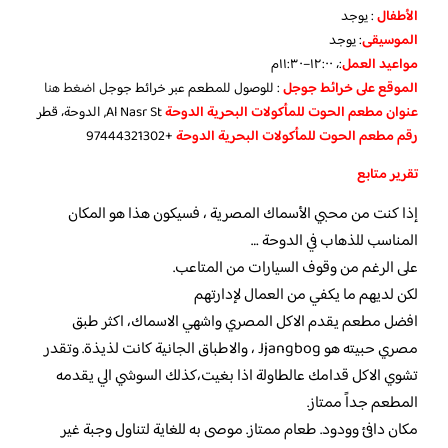
الأطفال
:
يوجد
الموسيقى
:
يوجد
مواعيد العمل
:، ١٢:٠٠–١١:٣٠م
الموقع على خرائط جوجل
: للوصول للمطعم عبر خرائط جوجل
اضغط هنا
عنوان مطعم الحوت للمأكولات البحرية الدوحة
Al Nasr St, الدوحة، قطر
رقم مطعم الحوت للمأكولات البحرية الدوحة
+97444321302
تقرير متابع
إذا كنت من محبي الأسماك المصرية ، فسيكون هذا هو المكان
المناسب للذهاب في الدوحة …
على الرغم من وقوف السيارات من المتاعب.
لكن لديهم ما يكفي من العمال لإدارتهم
افضل مطعم يقدم الاكل المصري واشهي الاسماك، اكثر طبق
مصري حبيته هو Jjangbog ، والاطباق الجانية كانت لذيذة. وتقدر
تشوي الاكل قدامك عالطاولة اذا بغيت،كذلك السوشي الي يقدمه
المطعم جداً ممتاز.
مكان دافئ وودود. طعام ممتاز. موصى به للغاية لتناول وجبة غير