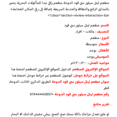
مطعم ليتل سيلور سي فود الدوحة مطعم راقي جدا للمأكولات البحرية، يتميز
بالمذاق الرائع والنظافة والخدمة السريعة، إضافة إلى رقي المكان الفخامة.v
class=”section-review-interaction-bar”>
الاسم
: مطعم ليتل سيلور سي فود
التصنيف
: عائلات – افراد
النوع :
مطعم
الأسعار
:
متوسطة
الأطفال
:
يوجد
الموسيقى
:
يوجد
مواعيد العمل
:، ١٢:٠٠–١١:٣٠م
الموقع الإلكتروني للمطعم
: للدخول للموقع الإلكتروني للمطعم
اضغط هنا
الموقع على خرائط جوجل
: للوصول للمطعم عبر خرائط جوجل
اضغط هنا
عنوان مطعم ليتل سيلور سي فود الدوحة
الطريق الدائري الثالث، الدوحة،
قطر
رقم مطعم ليتل سيلور سي فود الدوحة
+97444440897
تقرير متابع
لو عاوز تعدل مزاجك باكلة سمك صح الصح.. يبقي مفيش قدامك الا البحار