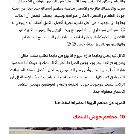
والتعامل.مكان اكله طيب ومذاقه ممتاز بس الديكور متواضع الخدمات
سرعه والاسماك طازجه والاسعار مناسبه مطعم أسماك جيد جدًا من حيث
جودة الطعام والسعر .. المكان متواضع وبسيط ، يعتقد البعض أن المالك
بحاجة إلى تجديده من أجل تقديم تجربة أفضل ، لكنني أعتقد أنه لا ينبغي له
🙂 .. سيباس سينغاري أو الهامور مع زيت الزيتون والليمون والكزبرة هو
الأفضل .. الملويكية الروبيان لطيف ، والباذنجان البسيط مع الطماطم
والهلابينو هو بالفعل بداية جيدة 🙂 🙂
الاكل فيه يجنن ودايما طازج بنروح انا وزوجى دايما نطلب سمك مقلى
وشوربه فواكه البحر بجد يجنن
الصراحة أحلى أكلة سمك بالدوحة أنا شخصيا
شايفه أحلى من البحار وأحلى من القرموطي بمراحل…
أفضل حساء المأكولات
البحرية في قطر كلها. سأوصي به بشدة. طعم الطعام جيد حقًا بالإضافة إلى أن
الرائحة ليست موجودة. جودة الخدمة رائعة والموظفين مهذبين للغاية.
الأسعار معقولة جدا.
للمزيد عن مطعم الربوة الخضراء
اضغط هنا
10. مطعم حوش السمك