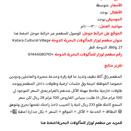
الأسعار
:
متوسطة
الأطفال
:
يوجد
الموسيقى
:
يوجد
مواعيد العمل
:، ١٢:٠٠–١١:٠٠م
الموقع على خرائط جوجل
: للوصول للمطعم عبر خرائط جوجل
اضغط هنا
عنوان مطعم لوزار للمأكولات البحرية الدوحة
Katara Cultural Village
Bldg. 27، الدوحة، قطر
رقم مطعم لوزار للمأكولات البحرية الدوحة
+97444080710
تقرير متابع
المطعم راقي أكلة نظيف ولذيذ ما فية زفرة وخدمة متميزة والعاملين ودودين
خصوصا الموظفة اميمة وفي جلسات ارضية وطاولات داخل المطعم ويوجد
طاولات خارجية ملاحظ مهمة الأكل عندهم بالغرام يعني السعر الموجود لي
100 غرام مثال انا طلبت سيباس القاروص 100 غرام 28 ريال لكن سعر
السمج كاملة طلع 233 ريال انتبة يا الحبيب تاخذ راحتك تفتحها بحري وتتوهق
😄 النظافة ⭐️ الخدمة ⭐️ الأكل ⭐️ الموقع ⭐️ السعر ⭐️ بكل جدارة اعطية 5️⃣⭐️
للمزيد عن مطعم لوزار للمأكولات البحرية
اضغط هنا