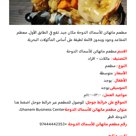
مطعم مانهاتن للأسماك الدوحة مكان جيد. تقع في الطابق الأول. معظم
المقاعد وجود ويندوز. قائمة لطيفة على أساس المأكولات البحرية.
الاسم
:مطعم مانهاتن للأسماك الدوحة
التصنيف
: عائلات – افراد
النوع :
مطعم
الأسعار
:
متوسطة
الأطفال
:
يوجد
الموسيقى
:
يوجد
مواعيد العمل
:، ١٢:٠٠–١١:٠٠م
الموقع على خرائط جوجل
: للوصول للمطعم عبر خرائط جوجل
اضغط هنا
عنوان مطعم مانهاتن للأسماك الدوحة
Ghanem Business Center،
الدوحة، قطر
رقم مطعم مانهاتن للأسماك الدوحة
+97444442353
تقرير متابع