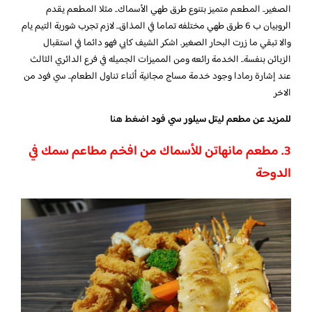
الصغير.. المطعم متميز بتنوع طرق طهي الأسماك.. مثلا المطعم يقدم
الروبيان ب 6 طرق طهي مختلفه تماما في المذاق.. لازم تجرب شوربة التيم يام
والا تبقي ما زرت البحار الصغير. اشكر الشيف كابي فهو دائما في استقبال
الزبائن بنفسة.. الخدمة رائعه ومن المميزات الجميله في فرع الدائري الثالث
عند إشارة رمادا وجود خدمة مساج مجانية أثناء تناول الطعام.. سي فود من
الاخر
للمزيد عن مطعم ليتل سيلور سي فود
اضغط هنا
3. مطعم مانهاتن للأسماك من افخم مطاعم سمك في
الدوحة