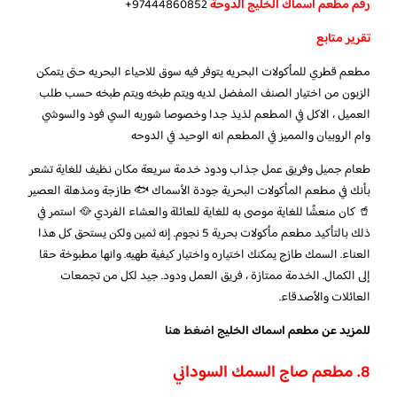
رقم مطعم اسماك الخليج الدوحة
97444860852+
تقرير متابع
مطعم قطري للمأكولات البحريه يتوفر فيه سوق للاحياء البحريه حتى يتمكن
الزبون من اختيار الصنف المفضل لديه ويتم طبخه ويتم طبخه حسب طلب
العميل ، الاكل في المطعم لذيذ جدا وخصوصا شوربه السي فود والسوشي
وام الروبيان والمميز في المطعم انه الوحيد في الدوحه
طعام جميل وفريق عمل جذاب ودود خدمة سريعة مكان نظيف للغاية تشعر
بأنك في مطعم المأكولات البحرية جودة الأسماك 🐟 طازجة ومذهلة العصير
🥤 كان منعشًا للغاية موصى به للغاية للعائلة والعشاء الفردي 🥘 استمر في
ذلك بالتأكيد مطعم مأكولات بحرية 5 نجوم. إنه ثمين ولكن يستحق كل هذا
العناء. السمك طازج يمكنك اختياره واختيار كيفية طهيه. وانها مطبوخة حقا
إلى الكمال. الخدمة ممتازة ، فريق العمل ودود. جيد لكل من تجمعات
العائلات والأصدقاء.
للمزيد عن مطعم اسماك الخليج
اضغط هنا
8. مطعم صاج السمك السوداني