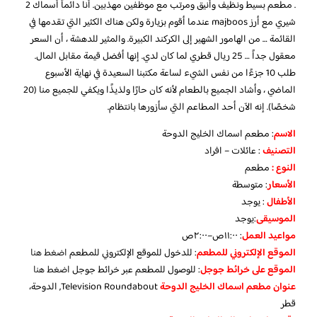
. مطعم بسيط ونظيف وأنيق ومرتب مع موظفين مهذبين. أنا دائماً أسماك 2
شيري مع أرز majboos عندما أقوم بزيارة ولكن هناك الكثير التي تقدمها في
القائمة … من الهامور الشهير إلى الكركند الكبيرة. والمثير للدهشة ، أن السعر
معقول جداً … 25 ريال قطري لما كان لدي. إنها أفضل قيمة مقابل المال.
طلب 10 جزءًا من نفس الشيء لساعة مكتبنا السعيدة في نهاية الأسبوع
الماضي ، وأشاد الجميع بالطعام لأنه كان حارًا ولذيذًا ويكفي للجميع منا (20
شخصًا). إنه الآن أحد المطاعم التي سأزورها بانتظام.
الاسم
: مطعم اسماك الخليج الدوحة
التصنيف
: عائلات – افراد
النوع :
مطعم
الأسعار
:
متوسطة
الأطفال
:
يوجد
الموسيقى
:
يوجد
مواعيد العمل
: ١١:٠٠ص–٢:٠٠ص
الموقع الإلكتروني للمطعم
: للدخول للموقع الإلكتروني للمطعم
اضغط هنا
الموقع على خرائط جوجل
: للوصول للمطعم عبر خرائط جوجل
اضغط هنا
عنوان مطعم اسماك الخليج الدوحة
Television Roundabout, الدوحة،
قطر