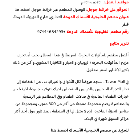
مواعيد العمل
:، ١٠:٠٠ص–١٠:٠٠م
الموقع على خرائط جوجل
: للوصول للمطعم عبر خرائط جوجل
اضغط هنا
عنوان مطعم الخليجية للأسماك الدوحة
التجاري, شارع العزيزية، الدوحة،
قطر
رقم مطعم الخليجية للأسماك الدوحة
+97444684293
تقرير متابع
أفضل مطعم للمأكولات البحرية السريعة في هذا المجال. يجب أن تجرب
مزيج المأكولات البحرية (الروبيان والحبار والكافيار) المشوي. وأكثر من ذلك
بكثير الأطباق. لسعر معقول.
في Tawar Mall ، ستجد عروضاً لكل الأذواق والميزانيات ، من الفخامة إلى
تجار التجزئة المحليين والدوليين المفضلين لديك. تتوفر مجموعة لذيذة من
خيارات الطعام العالمية في صالات الطعام وفي المطاعم غير الرسمية
والمعاصرة. يضم مجموعة متنوعة من أكثر من 300 متجر ، ومجموعة من
متاجر التجزئة الفاخرة التي لا مثيل لها في المنطقة ، يعد تاور مول أحد أكثر
مراكز التسوق شهرة في البلاد.
للمزيد عن مطعم الخليجية للأسماك
اضغط هنا