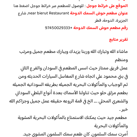
الموقع على خرائط جوجل
: للوصول للمطعم عبر خرائط جوجل
اضغط هنا
عنوان مطعم حوش السمك الدوحة
near bierut Restaurant, شارع
الجزيرة، الدوحة، قطر
رقم مطعم حوش السمك الدوحة
+97450029333
تقرير متابع
ماشاء الله وتبارك الله وربنا يزيدك ويبارك مطعم جميل ومرتب
ومنظم
عمل فريق ممتاز حيث اسس المطعم في السودان والفرع الثاني
في بني محمود علي اتجاه شارع المغاسل السيارات الحديثه ومن
ثم الوجباب والمأكولات البحريه الجميله بطريقه السودانيه الجميله
بطعم مزاق حلو حيث تناولنا الأسماك بعدة أنواع البلطي السوداني
والشعري المحلي ….. الخ في قمة الروعه حقيقه عمل جميل وجزاكم الله
خير ..
مطعم جيد حيث يمكنك الاستمتاع بالمأكولات البحرية المشوية
والمأكولات البحرية
أمرت سمك السلمون. كان طعم سمك السلمون المشوي جيد.