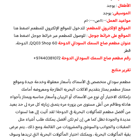
الأطفال
:
يوجد
الموسيقى
:
يوجد
مواعيد العمل
:١١:٠٠ص–١٠:٠٠م
الموقع الإلكتروني للمطعم
: للدخول للموقع الإلكتروني للمطعم
اضغط هنا
الموقع على خرائط جوجل
: للوصول للمطعم عبر خرائط جوجل
اضغط هنا
عنوان مطعم صاج السمك السوداني الدوحة
QQ03 Shop 60, الدوحة،
قطر
رقم مطعم صاج السمك السوداني الدوحة
97440381072+
تقرير متابع
مطعم سوداني متخصص في الأسماك بأسعار معقولة وخدمة جيدة وموقع
ممتاز مطعم يمتاز بتقديم الاكلات البحريه الطازجة ومعروضه أمامك
بإمكانك الاختيار أي نوع من الأسماك أو الربيان وأسعار مناسبه ويمتاز بأجواء
هادئه وطاقم من أعلى مستوى من يزوره مره يتمنى زيارته كل مره لى حد بعيد
من أفضل مطعم للمأكولات البحرية في الدوحة! لقد أتيت إلى هنا لسنوات
عديدة والجودة تظل كما هي إن لم تكن أفضل. يمكنك طلب أشياء مثل
المقبلات والجوانب والسوشي والمشروبات من القائمة. ومع ذلك ، يتم عرض
بقية المأكولات البحرية ، ويمكنك اختيار المأكولات البحرية التي تريدها وسوف