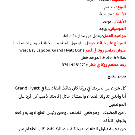
النوع :
مطعم
الأسعار
:
متوسطة
الأطفال
:
يوجد
الموسيقى
:
يوجد
مواعيد العمل
:،يعمل على مدار 24 ساعة
الموقع على خرائط جوجل
: للوصول للمطعم عبر خرائط جوجل
اضغ
ط هنا
عنوان مطعم روكا في قطر
West Bay Lagoon، Grand Hyatt Doha
Hotel & Villas، الدوحة، قطر
رقم مطعم روكا في قطر
+97444481272
تقرير متابع
كل شيء عن تجربتنا في روكا كان هائلاً. البقاء هنا في Grand Hyatt
أنا وابنتي تناولنا الغداء والعشاء خلال إقامتنا. ذهب كل فرد على
الموظفين
، من المضيف ، وموظفي الخدمة ، وحتى رئيس الطهاة ودية رائعة
وتجاوز للتأكد
من تجربة تناول الطعام لدينا كانت مثالية فقط. كان الطعام من