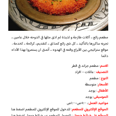
مطعم رائع ،، آكلات طازجة و لذيذة لم اذق مثلها في الدوحه خلال عامين ،،
تجربه ساكررها بالتأكيد ،، كل شى رائع كمذاق ،، كتقديم،، كرائحة ،، كخدمة ،
موقع ستراتيجي بين الأبراج وقمه في الهدوء ،، أتمنى ان يستمروا بهذا الأداء
دائما
الاسم
: مطعم جراند في قطر
التصنيف
: عائلات – افراد
النوع :
مطعم
الأسعار
:
متوسطة
الأطفال
:
يوجد
الموسيقى
:
يوجد
مواعيد العمل
:، ٥:٠٠ص–١:٠٠ص
الموقع الإلكتروني للمطعم
: للدخول للموقع الإلكتروني للمطعم
اضغط هنا
الموقع على خرائط جوجل
: للوصول للمطعم عبر خرائط جوجل
اضغط هنا