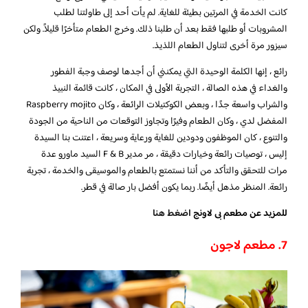
كانت الخدمة في المرتين بطيئة للغاية. لم يأت أحد إلى طاولتنا لطلب
المشروبات أو طلبها فقط بعد أن طلبنا ذلك. وخرج الطعام متأخرًا قليلاً. ولكن
سيزور مرة أخرى لتناول الطعام اللذيذ.
رائع ، إنها الكلمة الوحيدة التي يمكنني أن أجدها لوصف وجبة الفطور
والغداء في هذه الصالة ، التجربة الأولى في المكان ، كانت قائمة النبيذ
والشراب واسعة جدًا ، وبعض الكوكتيلات الرائعة ، وكان Raspberry mojito
المفضل لدي ، وكان الطعام وفيرًا وتجاوز التوقعات من الناحية من الجودة
والتنوع ، كان الموظفون ودودين للغاية ورعاية وسريعة ، اعتنت بنا السيدة
إليس ، توصيات رائعة وخيارات دقيقة ، مر مدير F & B السيد ماورو عدة
مرات للتحقق والتأكد من أننا نستمتع بالطعام والموسيقى والخدمة ، تجربة
رائعة. المنظر مذهل أيضًا. ربما يكون أفضل بار صالة في قطر.
للمزيد عن مطعم بى لاونج
اضغط هنا
7. مطعم لاجون