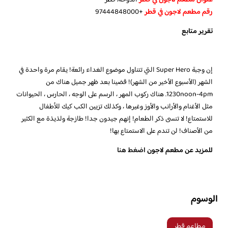
رقم مطعم لاجون في قطر
+97444848000
تقرير متابع
إن وجبة Super Hero التي تتناول موضوع الغداء رائعة! يقام مرة واحدة في
الشهر (الأسبوع الأخير من الشهر)! قضينا بعد ظهر جميل هناك من
1230noon-4pm. هناك ركوب المهر ، الرسم على الوجه ، الحارس ، الحيوانات
مثل الأغنام والأرانب والأوز وغيرها ، وكذلك تزيين الكب كيك للأطفال
للاستمتاع! لا تنسى ذكر الطعام! إنهم جيدون جدا! طازجة ولذيذة مع الكثير
من الأصناف! لن تندم على الاستمتاع بها!
للمزيد عن مطعم لاجون
اضغط هنا
الوسوم
مطاعم قطر