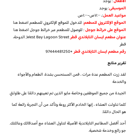
الأطفال
:
يوجد
الموسيقى
:
يوجد
مواعيد العمل
:، ٧:٠٠ص–١:٠٠ص
الموقع الإلكتروني للمطعم
: للدخول للموقع الإلكتروني للمطعم
اضغط هنا
الموقع على خرائط جوجل
: للوصول للمطعم عبر خرائط جوجل
اضغط هنا
عنوان مطعم ايسان التايلاندي قطر
West Bay Lagoon Street, الدوحة،
قطر
رقم مطعم ايسان التايلاندي قطر
+97444481250
تقرير متابع
لقد زرت المطعم عدة مرات ، فمن المستحسن بشدة. الطعام والأجواء
والخدمة
الجيدة من جميع الموظفين وخاصة مايو الذين تم تعيينهم دائمًا على طاولتي
كلما تناولت العشاء ، إنها الخادم الأكثر روعة وتأكد من أن التجربة رائعة كما
هو الحال دائمًا.
أحد أفضل المطاعم التايلاندية الأصيلة لتناول العشاء مع أصدقائك وعائلتك.
جو رائع وخدمة شخصية.