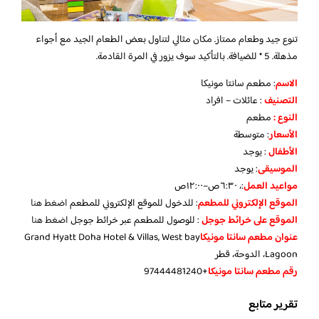
تنوع جيد وطعام ممتاز. مكان مثالي لتناول بعض الطعام الجيد مع أجواء
مذهلة. 5 * للضيافة. بالتأكيد سوف يزور في المرة القادمة.
الاسم
: مطعم سانتا مونيكا
التصنيف
: عائلات – افراد
النوع :
مطعم
الأسعار
:
متوسطة
الأطفال
:
يوجد
الموسيقى
:
يوجد
مواعيد العمل
:، ٦:٣٠ص–١٢:٠٠ص
الموقع الإلكتروني للمطعم
: للدخول للموقع الإلكتروني للمطعم
اضغط هنا
الموقع على خرائط جوجل
: للوصول للمطعم عبر خرائط جوجل
اضغط هنا
عنوان مطعم سانتا مونيكا
Grand Hyatt Doha Hotel & Villas, West bay
Lagoon، الدوحة، قطر
رقم مطعم سانتا مونيكا
+97444481240
تقرير متابع