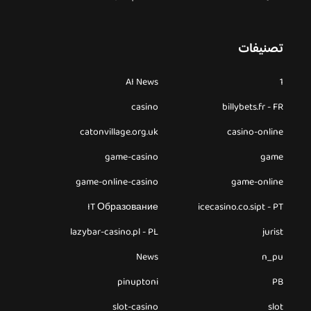
تصنيفات
AI News
1
casino
billybets.fr - FR
catonvillage.org.uk
casino-online
game-casino
game
game-online-casino
game-online
IT Образование
icecasino.co.sipt - PT
lazybar-casino.pl - PL
jurist
News
n_pu
pinuptoni
PB
slot-casino
slot