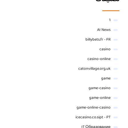
1
AI News
billybets.fr - FR
casino
casino-online
catonvillage.org.uk
game
game-casino
game-online
game-online-casino
icecasino.co.sipt - PT
IT Образование