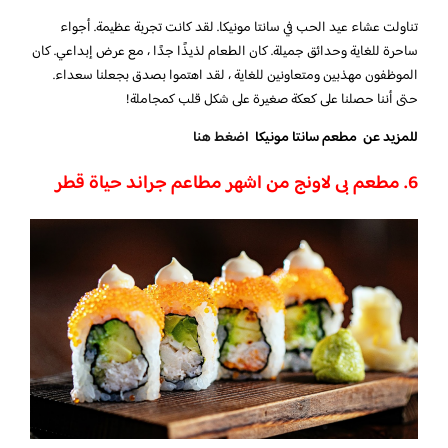
تناولت عشاء عيد الحب في سانتا مونيكا. لقد كانت تجربة عظيمة. أجواء
ساحرة للغاية وحدائق جميلة. كان الطعام لذيذًا جدًا ، مع عرض إبداعي. كان
الموظفون مهذبين ومتعاونين للغاية ، لقد اهتموا بصدق بجعلنا سعداء.
حتى أننا حصلنا على كعكة صغيرة على شكل قلب كمجاملة!
للمزيد عن مطعم سانتا مونيكا
اضغط هنا
6. مطعم بى لاونج من اشهر مطاعم جراند حياة قطر