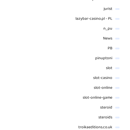
jurist
lazybar-casino.pl - PL
n_pu
News
PB
pinuptoni
slot
slot-casino
slot-online
slot-online-game
steroid
steroids
troikaeditions.co.uk