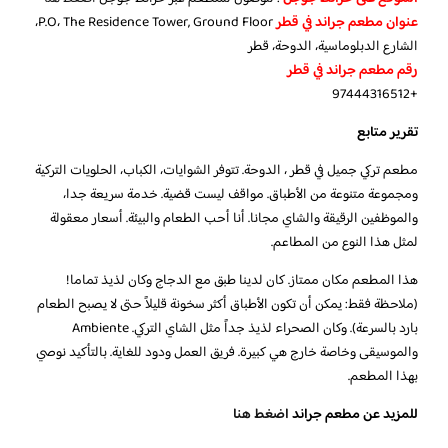
عنوان مطعم جراند في قطر
P.O، The Residence Tower, Ground Floor،
الشارع الدبلوماسية، الدوحة، قطر
رقم مطعم جراند في قطر
+97444316512
تقرير متابع
مطعم تركي جميل في قطر ، الدوحة. تتوفر الشوايات، الكباب، الحلويات التركية
ومجموعة متنوعة من الأطباق. مواقف ليست قضية. خدمة سريعة جدا،
والموظفين الرقيقة والشاي مجانا. أنا أحب الطعام والبيئة. أسعار معقولة
لمثل هذا النوع من المطاعم.
هذا المطعم مكان ممتاز. كان لدينا طبق مع الدجاج وكان لذيذ تماما!
(ملاحظة فقط: يمكن أن تكون الأطباق أكثر سخونة قليلاً حتى لا يصبح الطعام
بارد بالسرعة). وكان الصحراء لذيذ جداً مثل الشاي التركي. Ambiente
والموسيقى وخاصة خارج هي كبيرة. فريق العمل ودود للغاية. بالتأكيد نوصي
بهذا المطعم.
للمزيد عن مطعم جراند
اضغط هنا