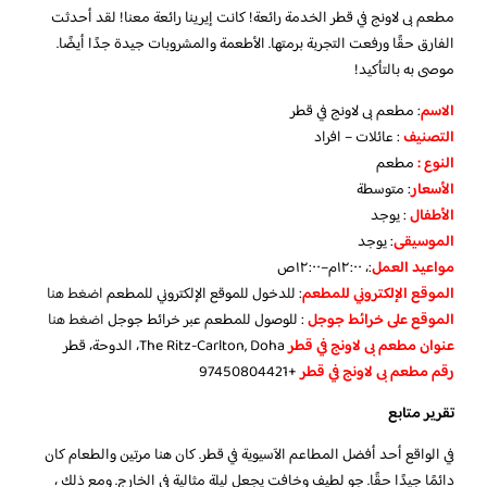
مطعم بى لاونج في قطر الخدمة رائعة! كانت إيرينا رائعة معنا! لقد أحدثت
الفارق حقًا ورفعت التجربة برمتها. الأطعمة والمشروبات جيدة جدًا أيضًا.
موصى به بالتأكيد!
الاسم
: مطعم بى لاونج في قطر
التصنيف
: عائلات – افراد
النوع :
مطعم
الأسعار
:
متوسطة
الأطفال
:
يوجد
الموسيقى
:
يوجد
مواعيد العمل
:، ١٢:٠٠م–١٢:٠٠ص
الموقع الإلكتروني للمطعم
: للدخول للموقع الإلكتروني للمطعم
اضغط هنا
الموقع على خرائط جوجل
: للوصول للمطعم عبر خرائط جوجل
اضغط هنا
عنوان مطعم بى لاونج في قطر
The Ritz-Carlton, Doha، الدوحة، قطر
رقم مطعم بى لاونج في قطر
+97450804421
تقرير متابع
في الواقع أحد أفضل المطاعم الآسيوية في قطر. كان هنا مرتين والطعام كان
دائمًا جيدًا حقًا. جو لطيف وخافت يجعل ليلة مثالية في الخارج. ومع ذلك ،