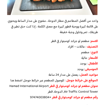
واحد من أفضل المطاعم في مطار الدوحة ، مفتوح على مدار الساعة ويحتوي
على قائمة كبيرة ووجبة فطور كبيرة مع معنى الكلمة ، إذا كنت حتى تطير في
طريقك ، تمر وتناول وجبة خفيفة
الاسم
: مطعم لو جراند كومبتوار في قطر
التصنيف
: عائلات – افراد
النوع :
مطعم
الأسعار
:
عالية
الأطفال
:
يوجد
الموسيقى
:
يوجد
مواعيد العمل
:، يعمل على مدار 24 ساعة
الموقع على خرائط جوجل
: للوصول للمطعم عبر خرائط جوجل
اضغط هنا
عنوان مطعم لو جراند كومبتوار في قطر
Hamad International Airport
Air Traffic Control Tower, الدوحة، قطر
رقم مطعم لو جراند كومبتوار في قطر
+97474003804