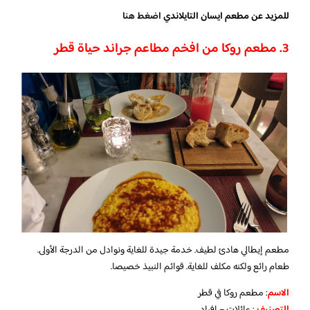
للمزيد عن مطعم ايسان التايلاندي
اضغط هنا
3. مطعم روكا من افخم مطاعم جراند حياة قطر
مطعم إيطالي هادئ لطيف. خدمة جيدة للغاية ونوادل من الدرجة الأولى.
طعام رائع ولكنه مكلف للغاية. قوائم النبيذ خصيصا.
الاسم
: مطعم روكا في قطر
التصنيف
: عائلات – افراد