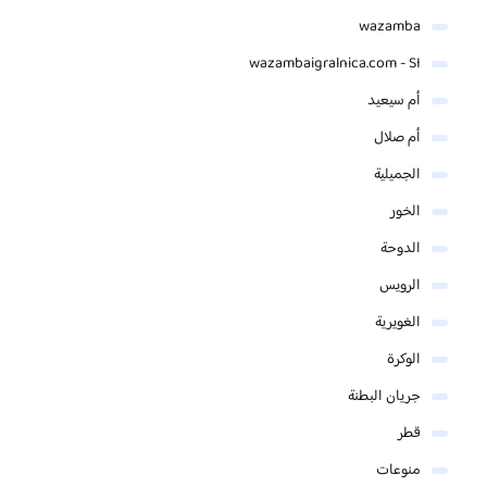
wazamba
wazambaigralnica.com - SI
أم سيعيد
أم صلال
الجميلية
الخور
الدوحة
الرويس
الغويرية
الوكرة
جريان البطنة
قطر
منوعات