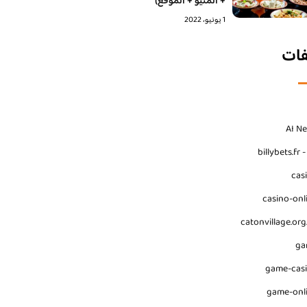
+ المنيو + الموقع)
1 يونيو، 2022
فات
AI N
billybets.fr 
cas
casino-onl
catonvillage.org
ga
game-cas
game-onl