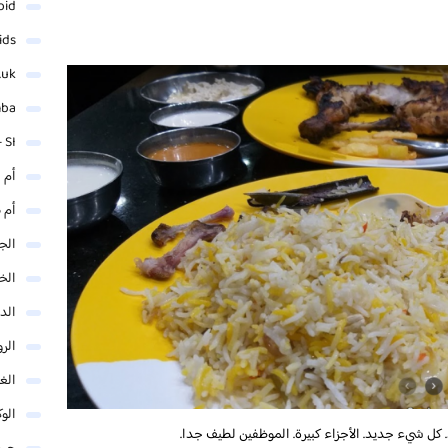
oid
ids
.uk
mba
 SI
أم 
أم 
الجم
الخ
الد
الر
الغو
الوك
 كل شيء جديد. الأجزاء كبيرة. الموظفين لطيف جدا.