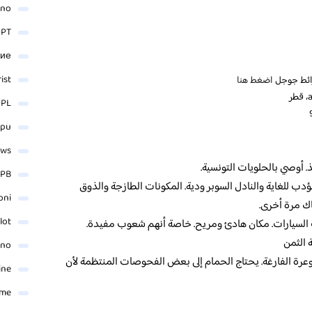
ino
 PT
ние
rist
ائط جوجل
اضغط هنا
 PL
_pu
ews
 أوصي بالحلويات التونسية.
PB
دب للغاية والنادل السوبر ودية. المكونات الطازجة والذوق
oni
اك مرة أخرى.
lot
السيارات. مكان هادئ ومريح. خاصة أنهم شعوب مفيدة.
 الثمن
ino
لوعرة الفارغة. يحتاج الحمام إلى بعض الفحوصات المنتظمة لأن
ine
ame