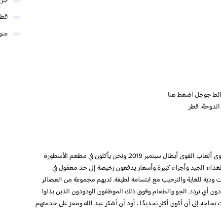
جري
قطر
منو
ائط جوجل
اضغط هنا
بقينا في المنطقة قديم الغانم خلال زيارتنا لألعاب القوى ألعاب القوى أبطال سبتمبر 2019. ونحن يأكلون في مطعم الأسطورة
ذاء الجيد وأجزاء كبيرة وأسعار يدفعون رخيصة إلى حد معقول في
لموظفين كانت ودية للغاية والترحيب مع ابتسامة لطيفة. لديهم مجموعة من العصائر
ون أي تردد. الجو والطعام وفوق ذلك الموظفون الودودون الذين بذلوا
بحاجة إلى أن أكون أكثر تحديدًا ، أود أن أشكر عبد الله ومعز على خدمتهم