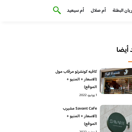
يان البطنة
أم صلال
أم سيعيد
أيضا
كافيه كونشرتو مرقاب مول
(الاسعار + المنيو +
الموقع)
1 يونيو، 2022
Savant Cafe مشيرب
(الاسعار + المنيو +
الموقع)