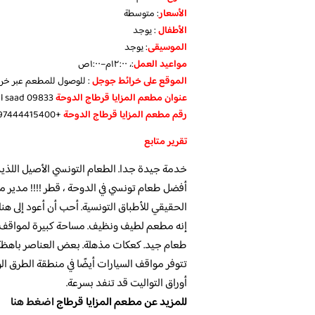
الأسعار
:
متوسطة
الأطفال
:
يوجد
الموسيقى
:
يوجد
مواعيد العمل
:، ١٢:٠٠م–١:٠٠ص
الموقع على خرائط جوجل
: للوصول للمطعم عبر خر
عنوان مطعم المزايا قرطاج الدوحة
09833 al saad، قطر
رقم مطعم المزايا قرطاج الدوحة
+97444415400
تقرير متابع
خدمة جيدة جدا. الطعام التونسي الأصيل اللذيذ.
أفضل طعام تونسي في الدوحة ، قطر !!!! مدير مؤ
الحقيقي للأطباق التونسية. أحب أن أعود إلى هن
إنه مطعم لطيف ونظيف. مساحة كبيرة لمواقف 
طعام جيد. كعكات مذهلة. بعض العناصر باهظة
تتوفر مواقف السيارات أيضًا في منطقة الطرق ا
أوراق التواليت قد تنفد بسرعة.
للمزيد عن مطعم المزايا قرطاج
اضغط هنا