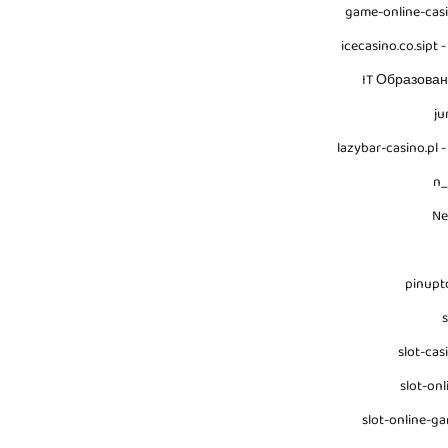
game-online-cas
icecasino.co.sipt -
IT Образова
ju
lazybar-casino.pl -
n
N
pinupt
s
slot-cas
slot-onl
slot-online-g