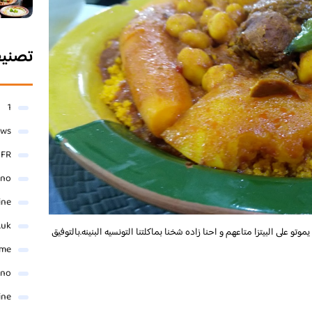
تصني
1
ews
- FR
ino
ine
.uk
و على البيتزا متاعهم و احنا زاده شخنا بماكلتنا التونسيه البنينه.بالتوفيق
me
ino
ine