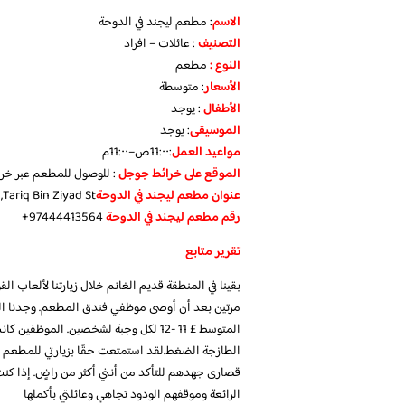
الاسم
: مطعم ليجند في الدوحة
التصنيف
: عائلات – افراد
النوع :
مطعم
الأسعار
:
متوسطة
الأطفال
:
يوجد
الموسيقى
:
يوجد
مواعيد العمل
:11:٠٠ص–11:٠٠م
الموقع على خرائط جوجل
: للوصول للمطعم عبر خر
عنوان مطعم ليجند في الدوحة
Tariq Bin Ziyad St, الدوحة، قطر
رقم مطعم ليجند في الدوحة
97444413564+
تقرير متابع
مرتين بعد أن أوصى موظفي فندق المطعم. وجدنا الغ
المتوسط ​​£ 11 -12 لكل وجبة لشخصين. ا
الطازجة الضغط.لقد استمتعت حقًا بزيارتي للمطعم د
قصارى جهدهم للتأكد من أنني أكثر من راضٍ. إذا كنت 
الرائعة وموقفهم الودود تجاهي وعائلتي بأكملها