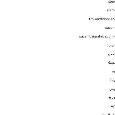
ster
stero
troikaeditions.co
waza
wazambaigralnica.com -
سيعيد
صلال
يلية
ور
وحة
ويس
يرية
رة