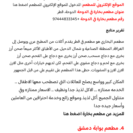
الموقع الإلكتروني للمطعم
: للدخول للموقع الإلكتروني للمطعم
اضغط هنا
عنوان مطعم بخارة في الدوحة
الدوحة، قطر
رقم مطعم بخارة في الدوحة
+97444833345
تقرير متابع
مطعم البخاري هو مطعم في قطر يقدم أكلات من المطبخ عربي ويوصل إلى
الغرافة, المنطقة الصناعية و شمال الدحيل. من الأطباق الأكثر مبيعاً صحن أرز
بخرى مع دجاج مسحب, صحن أرز بخرى مع دجاج على الفحم, صحن أرز
بخرى مع لحم و دجاج مشوي علي الفحم، لكن لديهم خيارات أخرى مثل الارز,
الارز, الارز و المشويات. حظى هذا المطعم على تقييم علي من قبل الجمهور
المكان كبير وواسع يصلح للعائلات التي تصطحب معها الاطفال …
الخدمه ممتازه …. الاكل لذيذ جدا ونظيف … الاسعار ممتازه وفي
متناول الجميع .أكل لذيذ وموقع رائع وخدمة احترافين من العاملين
وأسعار جيده جدا
للمزيد عن مطعم بخارة
اضغط هنا
4. مطعم بوابة دمشق