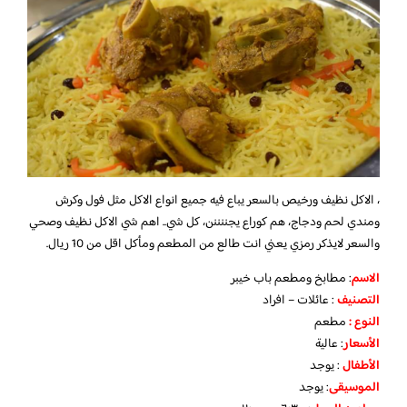
، الاكل نظيف ورخيص بالسعر يباع فيه جميع انواع الاكل مثل فول وكرش
ومندي لحم ودجاج، هم كوراع يجننننن، كل شي.. اهم شي الاكل نظيف وصحي
والسعر لايذكر رمزي يعني انت طالع من المطعم ومأكل اقل من 10 ريال.
الاسم
: مطابخ ومطعم باب خيبر
التصنيف
: عائلات – افراد
النوع :
مطعم
الأسعار
:
عالية
الأطفال
:
يوجد
الموسيقى
:
يوجد