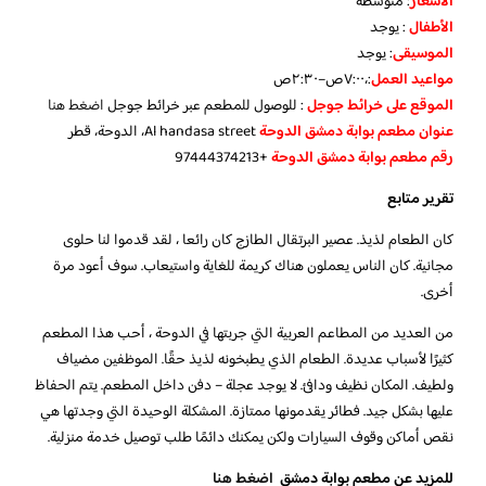
الأسعار
:
متوسطة
الأطفال
:
يوجد
الموسيقى
:
يوجد
مواعيد العمل
:،٧:٠٠ص–٢:٣٠ص
الموقع على خرائط جوجل
: للوصول للمطعم عبر خرائط جوجل
اضغط هنا
عنوان مطعم بوابة دمشق الدوحة
Al handasa street، الدوحة، قطر
رقم مطعم بوابة دمشق الدوحة
+97444374213
تقرير متابع
كان الطعام لذيذ. عصير البرتقال الطازج كان رائعا ، لقد قدموا لنا حلوى
مجانية. كان الناس يعملون هناك كريمة للغاية واستيعاب. سوف أعود مرة
أخرى.
من العديد من المطاعم العربية التي جربتها في الدوحة ، أحب هذا المطعم
كثيرًا لأسباب عديدة. الطعام الذي يطبخونه لذيذ حقًا. الموظفين مضياف
ولطيف. المكان نظيف ودافئ. لا يوجد عجلة – دفن داخل المطعم. يتم الحفاظ
عليها بشكل جيد. فطائر يقدمونها ممتازة. المشكلة الوحيدة التي وجدتها هي
نقص أماكن وقوف السيارات ولكن يمكنك دائمًا طلب توصيل خدمة منزلية.
للمزيد عن مطعم بوابة دمشق
اضغط هنا