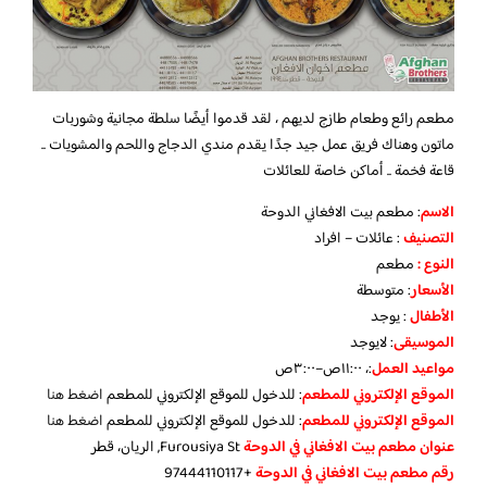
مطعم رائع وطعام طازج لديهم ، لقد قدموا أيضًا سلطة مجانية وشوربات
ماتون وهناك فريق عمل جيد جدًا يقدم مندي الدجاج واللحم والمشويات ..
قاعة فخمة .. أماكن خاصة للعائلات
الاسم
: مطعم بيت الافغاني الدوحة
التصنيف
: عائلات – افراد
النوع :
مطعم
الأسعار
:
متوسطة
الأطفال
:
يوجد
الموسيقى
: لايوجد
مواعيد العمل
:، ١١:٠٠ص–٣:٠٠ص
الموقع الإلكتروني للمطعم
: للدخول للموقع الإلكتروني للمطعم
اضغط هنا
الموقع الإلكتروني للمطعم
: للدخول للموقع الإلكتروني للمطعم
اضغط هنا
عنوان مطعم بيت الافغاني في الدوحة
Furousiya St, الريان، قطر
رقم مطعم بيت الافغاني في الدوحة
+97444110117