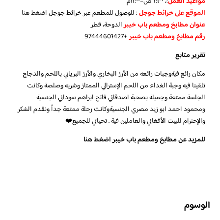
مواعيد العمل
:، ٦:٣٠ص–١١:٠٠م
الموقع على خرائط جوجل
: للوصول للمطعم عبر خرائط جوجل
اضغط هنا
عنوان مطابخ ومطعم باب خيبر
الدوحة، قطر
رقم مطابخ ومطعم باب خيبر
+97444601427
تقرير متابع
مكان رائع فيةوجبات رائعه من الأرز البخاري والأرز البرياني باللحم والدجاج
تلقينا فيه وجبة الغداء من اللحم الإسترالي الممتاز وشربه وصلصة وكانت
الجلسة ممتعة وجميلة بصحبة اصدقائي فاتح ابراهم سوداني الجنسية
ومحمود احمد ابو زيد مصري الجنسيةوكانت رحلة ممتعة جداً ونقدم الشكر
والإحترام للبيت الأفغاني والعاملين فية . تحياتي للجميع❤️
للمزيد عن مطابخ ومطعم باب خيبر
اضغط هنا
الوسوم