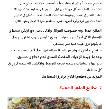
مطعم جيد.جداً ولكن الاسعار نوعاً ما أصبحت مرتفعة عن ذي قبل ..
الخدمات المقدمة أقل جودة من قبل… نتمنى على الادارة الاخذبعين الاعتبار
اعادة النظر في الاسعار وطبيعة الخدمات المقدمة هناك تمايز في تقديم
الخدمات بين فرع وفرع أخرى لنفس المطعم منها الافضل ومنها الاقل
المكان جميل وبه خصوصية للعوائل والاكل يجنن مع ارتفاع بسيط في
الإسعار الاكل لذيذ بس بصراحه ..يعني دقوس وروب تشتريهم بدل
مايكونو فري عيب عليه بس يستاهل
مطعم الافغاني اخوان من المطاعم المشهورة في قطر اسعارة جيدة
وخدمة جيدة الوجبات المفضلة المندي لحم دجاج والمشاوي
بانواعها والسلطات وعنده خدمة التوصيل والافضل انه عنده فروع في
كل منطقة
للمزيد عن مطعم افغان براذرز
اضغط هنا
7. مطابخ الماهر الشعبية