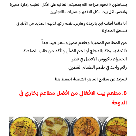
يستاهلون ٥ نجوم صراحة الله يعطيكم العافيه على الأكل الطيب .إدارة مميزة
واتحس اكل بيت ….كل التقدير ولتمنيات باالتوفيييق
أنا دائما أطلب لبن بالزبدة وهارس. طعم رائع. لديهم العديد من الأطباق
تستحق المحاولة
من المطاعم المميزة وطعم مميز وسعر جيد جداً
قائمة بسيطة بالدجاج أو لحم الضأن وتأكد من طلب الصلصة
الحمراء تاكووس الأفضل في قطر
رقم واحد في طعم الطعام القطري.
للمزيد عن مطابخ الماهر الشعبية
اضغط هنا
8. مطعم بيت الافغاني من افضل مطاعم بخاري في
الدوحة