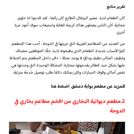
تقرير متابع
كان الطعام لذيذ. عصير البرتقال الطازج كان رائعا ، لقد قدموا لنا حلوى
مجانية. كان الناس يعملون هناك كريمة للغاية واستيعاب. سوف أعود مرة
أخرى.
من العديد من المطاعم العربية التي جربتها في الدوحة ، أحب هذا المطعم
كثيرًا لأسباب عديدة. الطعام الذي يطبخونه لذيذ حقًا. الموظفين مضياف
ولطيف. المكان نظيف ودافئ. لا يوجد عجلة – دفن داخل المطعم. يتم الحفاظ
عليها بشكل جيد. فطائر يقدمونها ممتازة. المشكلة الوحيدة التي وجدتها هي
نقص أماكن وقوف السيارات ولكن يمكنك دائمًا طلب توصيل خدمة منزلية.
للمزيد عن مطعم بوابة دمشق
اضغط هنا
2.مطعم ديوانية البخاري من افخم مطاعم بخاري في
الدوحة