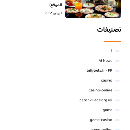
الموقع)
1 يونيو، 2022
تصنيفات
1
AI News
billybets.fr - FR
casino
casino-online
catonvillage.org.uk
game
game-casino
game-online