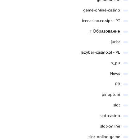
game-online-casino
icecasino.co.sipt - PT
IT Образование
jurist
lazybar-casino.pl - PL
n_pu
News
PB
pinuptoni
slot
slot-casino
slot-online
slot-online-game