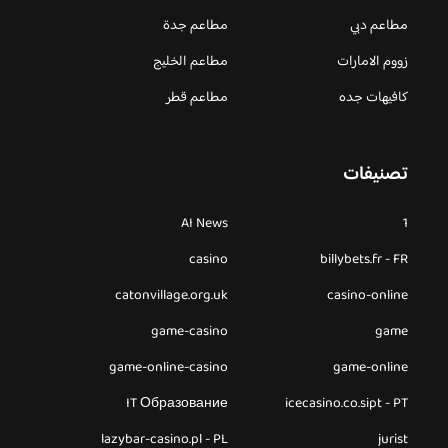
مطاعم دبي
مطاعم جدة
زووم الامارات
مطاعم الخليج
كافيهات جده
مطاعم قطر
تصنيفات
AI News
1
casino
billybets.fr - FR
catonvillage.org.uk
casino-online
game-casino
game
game-online-casino
game-online
IT Образование
icecasino.co.sipt - PT
lazybar-casino.pl - PL
jurist