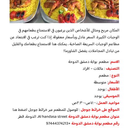
المكان مريح ومثالي للأشخاص الذين يرغبون في الاستمتاع بطعامهم في
الوجبات الكبيرة. السعر عادل وبأسعار معقولة. إذا كنت ترغب في الابتعاد عن
مطاعم الوجبات السريعة الصاخبة ، يمكنك هنا الاستمتاع بطعامك والقليل
من تبادل المجاملات. يفضل الشاورما!
الاسم
: مطعم بوابة دمشق الدوحة
التصنيف
: عائلات – افراد
النوع :
مطعم
الأسعار
:
متوسطة
الأطفال
:
يوجد
الموسيقى
:
يوجد
مواعيد العمل
:،٧:٠٠ص–٢:٣٠ص
الموقع على خرائط جوجل
: للوصول للمطعم عبر خرائط جوجل
اضغط هنا
عنوان مطعم بوابة دمشق الدوحة
Al handasa street، الدوحة، قطر
رقم مطعم بوابة دمشق الدوحة
+97444374213