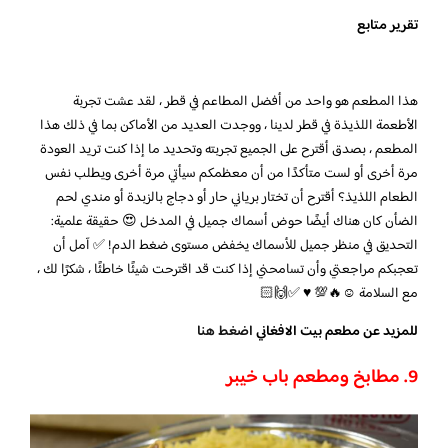
تقرير متابع
هذا المطعم هو واحد من أفضل المطاعم في قطر ، لقد عشت تجربة
الأطعمة اللذيذة في قطر لدينا ، ووجدت العديد من الأماكن بما في ذلك هذا
المطعم ، بصدق أقترح على الجميع تجربته وتحديد ما إذا كنت تريد العودة
مرة أخرى أو لست متأكدًا من أن معظمكم سيأتي مرة أخرى ويطلب نفس
الطعام اللذيذ؟ أقترح أن تختار برياني حار أو دجاج بالزبدة أو مندي لحم
الضأن كان هناك أيضًا حوض أسماك جميل في المدخل 😍 حقيقة علمية:
التحديق في منظر جميل للأسماك يخفض مستوى ضغط الدم! ✅ آمل أن
تعجبكم مراجعتي وأن تسامحني إذا كنت قد اقترحت شيئًا خاطئًا ، شكرًا لك ،
مع السلامة ☺️🔥💯 ♥ ️✅🙌🏻
للمزيد عن مطعم بيت الافغاني
اضغط هنا
9. مطابخ ومطعم باب خيبر