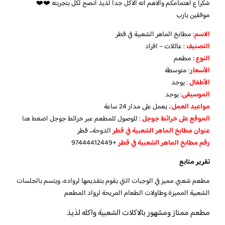
شكرا ع اهتمامكم والاهم انه الاكل جداً لذيذ انصح لكل بتجربته ❤️❤️
موفقين يارب
الاسم
: مطابخ الماهر الشعبية في قطر
التصنيف
: عائلات – افراد
النوع :
مطعم
الأسعار
:
متوسطة
الأطفال
:
يوجد
الموسيقى
:
يوجد
مواعيد العمل
:، يعمل على مدار 24 ساعة
الموقع على خرائط جوجل
: للوصول للمطعم عبر خرائط جوجل
اضغط هنا
عنوان مطابخ الماهر الشعبية في قطر
الدوحة،، قطر
رقم مطابخ الماهر الشعبية في قطر
+97444412449
تقرير متابع
مطعم شعبي مميز في الوجبات التي يقوم بتقديمها لرواده، ويتسم بالجلسات
الشعبية المميزة وطاولات الطعام المريحة لرواد المطعم
مطعم ممتاز ومشهور بالاكلات الشعبية واكله لذيذ