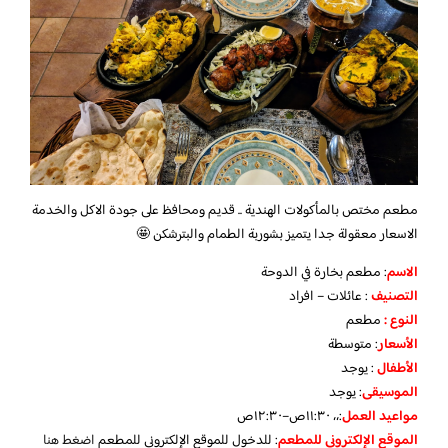
مطعم مختص بالمأكولات الهندية .. قديم ومحافظ على جودة الاكل والخدمة
الاسعار معقولة جدا يتميز بشوربة الطمام والبترشكن 🤩
الاسم
: مطعم بخارة في الدوحة
التصنيف
: عائلات – افراد
النوع :
مطعم
الأسعار
:
متوسطة
الأطفال
:
يوجد
الموسيقى
:
يوجد
مواعيد العمل
:،، ١١:٣٠ص–١٢:٣٠ص
الموقع الإلكتروني للمطعم
: للدخول للموقع الإلكتروني للمطعم
اضغط هنا