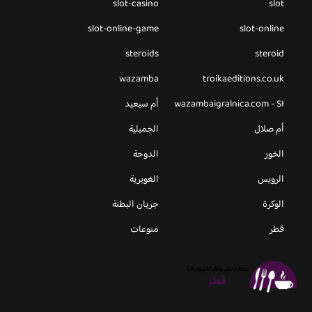
slot-casino
slot
slot-online-game
slot-online
steroids
steroid
wazamba
troikaeditions.co.uk
wazambaigralnica.com - SI
أم سيعيد
أم صلال
الجميلية
الخور
الدوحة
الرويس
الغويرية
الوكرة
جريان البطنة
قطر
منوعات