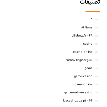
تصنيفات
1
AI News
billybets.fr - FR
casino
casino-online
catonvillage.org.uk
game
game-casino
game-online
game-online-casino
icecasino.co.sipt - PT