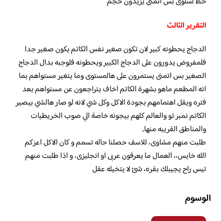
خط لسلوى بس اتمنى يزيدون حجم
التقرير الثالث
الدجاج يحطونه كبير لان تكون صغير نفس الكاتم يكون صغير جدا
فلمفروض يدورون على الدجاج الكبير ويحطونه فلوجبه بدال الدجاج
الصغير بس اتمنى يستمرون على هالمستوى وما يتغير مستواهم بما
انه المطعم ماهو بشهرة الكاتم اخاف يتراجعون عن مستواهم بعد
فتره ويقل اهتمامهم بجودة الاكل وكل شي لانه لو صار هالشي بيصير
الكاتم نمبر تو والعالم كلهم بيجونه خاصة الي صوب الخريطيات
والمناطق القريبه منها..
طلبت منهم مشاوى، للاسف حصلنا حاله تسمم و كان الاكل اعزكم
الله خايس،، العمال ما يعرفون عربى او انجليزى، و اذا طلبت منهم
تيس راح يجيبلك بقره، شئ لا يتخيله عقل
الوسوم