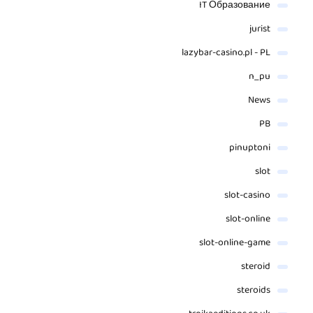
IT Образование
jurist
lazybar-casino.pl - PL
n_pu
News
PB
pinuptoni
slot
slot-casino
slot-online
slot-online-game
steroid
steroids