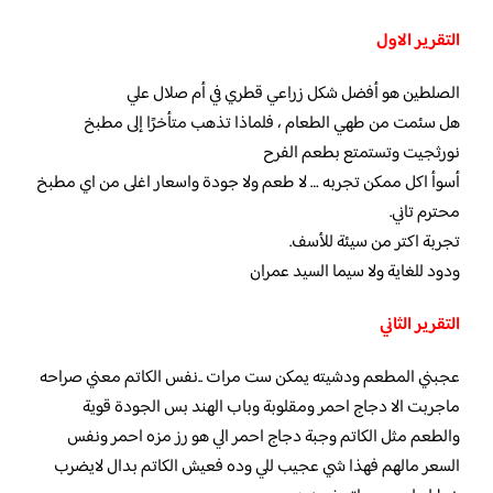
التقرير الاول
الصلطين هو أفضل شكل زراعي قطري في أم صلال علي
هل سئمت من طهي الطعام ، فلماذا تذهب متأخرًا إلى مطبخ
نورثجيت وتستمتع بطعم الفرح
أسوأ اكل ممكن تجربه … لا طعم ولا جودة واسعار اغلى من اي مطبخ
محترم تاني.
تجربة اكتر من سيئة للأسف.
ودود للغاية ولا سيما السيد عمران
التقرير الثاني
عجبني المطعم ودشيته يمكن ست مرات ..نفس الكاتم معني صراحه
ماجربت الا دجاج احمر ومقلوبة وباب الهند بس الجودة قوية
والطعم مثل الكاتم وجبة دجاج احمر الي هو رز مزه احمر ونفس
السعر مالهم فهذا شي عجيب للي وده فعيش الكاتم بدال لايضرب