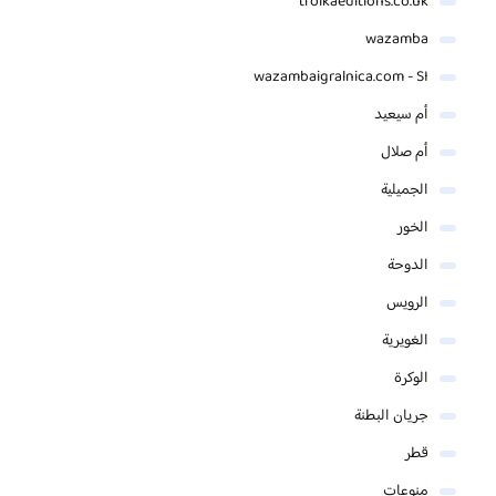
troikaeditions.co.uk
wazamba
wazambaigralnica.com - SI
أم سيعيد
أم صلال
الجميلية
الخور
الدوحة
الرويس
الغويرية
الوكرة
جريان البطنة
قطر
منوعات