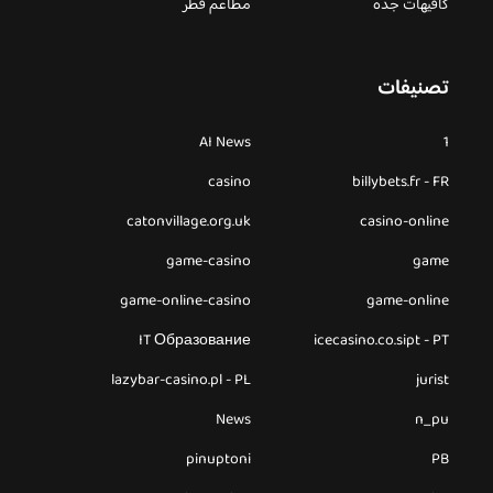
كافيهات جده
مطاعم قطر
تصنيفات
AI News
1
casino
billybets.fr - FR
catonvillage.org.uk
casino-online
game-casino
game
game-online-casino
game-online
IT Образование
icecasino.co.sipt - PT
lazybar-casino.pl - PL
jurist
News
n_pu
pinuptoni
PB