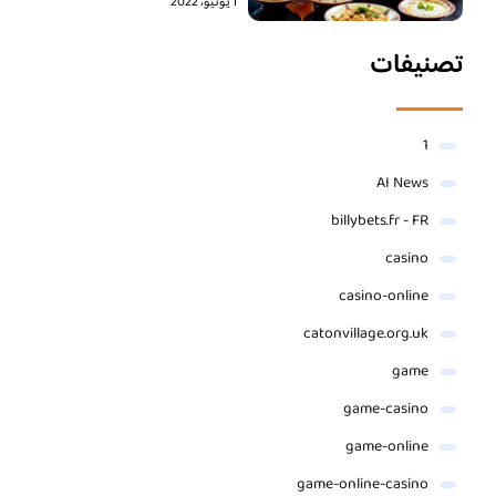
1 يونيو، 2022
تصنيفات
1
AI News
billybets.fr - FR
casino
casino-online
catonvillage.org.uk
game
game-casino
game-online
game-online-casino