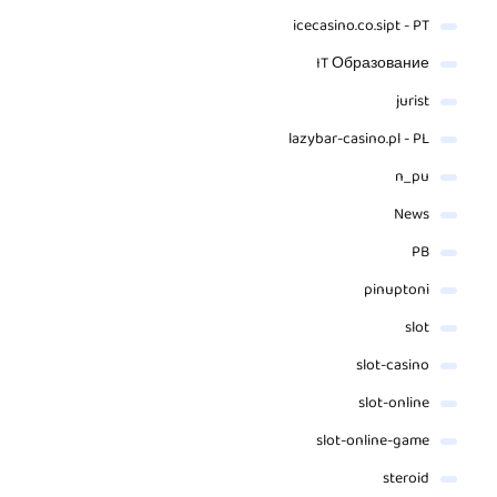
icecasino.co.sipt - PT
IT Образование
jurist
lazybar-casino.pl - PL
n_pu
News
PB
pinuptoni
slot
slot-casino
slot-online
slot-online-game
steroid