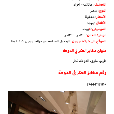
التصنيف
: عائلات – افراد
النوع :
مخبز
الأسعار
:
معقولة
الأطفال
:
يوجد
الموسيقى
:
لا
يوجد
مواعيد العمل
:، ٧:٠٠ص–١٢:٠٠ص
الموقع على خرائط جوجل
: للوصول للمطعم عبر خرائط جوجل
اضغط هنا
عنوان مخابز العكر في الدوحة
طريق سلوى، الدوحة، قطر
رقم مخابز العكر في الدوحة
+97444113111