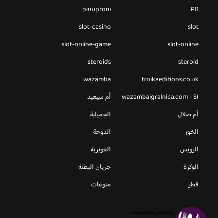
pinuptoni
PB
slot-casino
slot
slot-online-game
slot-online
steroids
steroid
wazamba
troikaeditions.co.uk
wazambaigralnica.com - SI
أم سيعيد
أم صلال
الجميلية
الخور
الدوحة
الرويس
الغويرية
الوكرة
جريان البطنة
قطر
منوعات