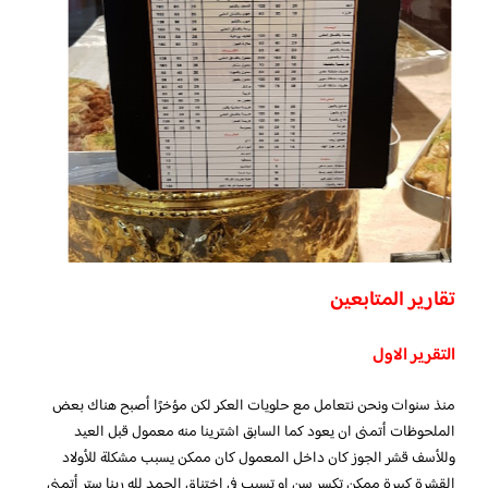
تقارير المتابعين
التقرير الاول
منذ سنوات ونحن نتعامل مع حلويات العكر لكن مؤخرًا أصبح هناك بعض
الملحوظات أتمنى ان يعود كما السابق اشترينا منه معمول قبل العيد
وللأسف قشر الجوز كان داخل المعمول كان ممكن يسبب مشكلة للأولاد
القشرة كبيرة ممكن تكسر سن او تسبب في اختناق الحمد لله ربنا ستر أتمنى