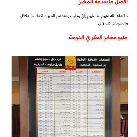
افضل مايقدمه المخبز
ما شاء الله عنهم تعاملهم راقي وطيب وعندهم الخبز والكعك والفلافل
والحلويات كتير زاكي
منيو مخابز العكر في الدوحة