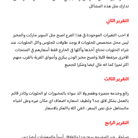
تدارك مثل هذه المشاكل
التقرير الثاني
لا احب التغيرات الموجودة في هذا الفرع اصبح مثل السوبر ماركت والمخبز
ليس محل متخصص للحلويات لا يوجد طاولات للجلوس واكل الحلويات، عند
شراء الحلويات تحتاج أخذها وأكلها في الخارج فقط أسعارهم في المنتجات
الآخرى مرتفعة قليلا واصبح مخبز الودن بيكري وأسواق القرية بالقرب منهم
اكثر تميزا كما انه غالي ايضا وشكرا للجميع
التقرير الثالث
رائع وخدمه متميزه وطعم ولا الذ سواء بالمخبوزات او الحلويات وكادر قائم
بالعمل بشكل لائق جدا” ولطيف .اسعاره اضعاف اي مكان غيره وعلى اشياء
ماتستاهل حتى نص السعر ، اتقي الله ياالعكر بالاسعار
التقرير الرابع
صراحة… خبز المشروح سيئ جدا والفلافل أسوأ والمعجنات أيضا دون