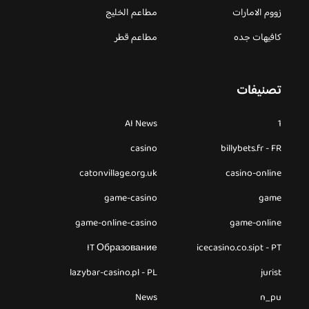
زووم الامارات
مطاعم الخليج
كافيهات جده
مطاعم قطر
تصنيفات
AI News
1
casino
billybets.fr - FR
catonvillage.org.uk
casino-online
game-casino
game
game-online-casino
game-online
IT Образование
icecasino.co.sipt - PT
lazybar-casino.pl - PL
jurist
News
n_pu