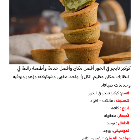
كوكيز تايجر في الخور أفضل مكان وأفضل خدمة وأطعمة رائعة في
انتظارك ..مكان عظيم. الكل في واحد. مقهى وشوكولاتة وزهور وبوفيه
وخدمات ضيافة.
الاسم
: كوكيز تايجر في الخور
التصنيف
: عائلات – افراد
النوع :
كافيه
الأسعار
:
معقولة
الأطفال
:
يوجد
الموسيقى
:
يوجد
مواعيد العمل
:، ٨:٠٠ص–١١:٠٠م