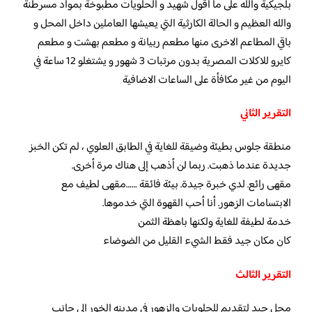
بلجيكية والله على ما اقول شهيد و الحلويات مطبوخة بمواد مسرطنة
والله العظيم و الحالة الكارثية التي يعيشها العاملين داخل المحل و
باقي المطاعم الاخرى منها مطعم ربيانة و مطعم بهشت و مطعم
كايرو للاكلات المصرية بدون مرتبات 3 شهور و يشتغلو 12 ساعة في
اليوم من غير مكافأة على الساعات الاضافية
التقرير الثاني
منطقة جلوس بطيئة وضيقة للغاية في الطابق العلوي ، لم تكن الخبز
جديدة عندما ذهبت. ربما لن أذهب إلى هناك مرة أخرى.
مقهى رائع. لدي خبرة جيدة. بيئة فائقة ……مقهى لطيف مع
الابتسامات الزهور. أنا أحب القهوة التي خدموها.
خدمة لطيفة للغاية ولكنها باهظة الثمن
كان مكان جيد فقط الشيء القليل من الضوضاء
التقرير الثالث
محل جيد لتقديم للحلويات والزهور في مدينه الخور الى جانب