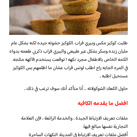
طلبت كوكيز مكس وبيري فراب .الكوكيز حشوته جيده لكنه بشكل عام
مليان زبده وسكر بشكل غير طبيعي والبيري فراب ذكرني طعمه بدواء
الكحه الخاص بالاطفال مجرد نكهه ! توقعت يستخدم فاكهه مثلجه.
في المره الجايه راح اطلب لوتس فراب عشان ما اظلمهم بس الكوكيز
مستحيل اطلبه ..
حاول الكعك الشوكولاته … أنا متأكد أنك سوف ترغب في ذلك ..
افضل ما يقدمه الكافيه
ملفات تعريف الارتباط الجيدة ، والخدمة الرائعة ، فإن العلامة
التجارية نفسها مبالغ فيها.
أفضل ملفات تعريف الارتباط في المدينة. النكهات الساحرة