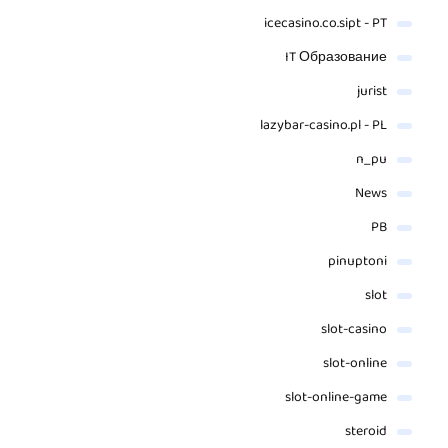
icecasino.co.sipt - PT
IT Образование
jurist
lazybar-casino.pl - PL
n_pu
News
PB
pinuptoni
slot
slot-casino
slot-online
slot-online-game
steroid