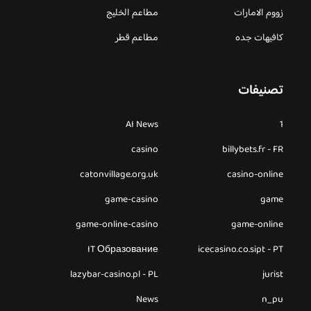
زووم الامارات
مطاعم الخليج
كافيهات جده
مطاعم قطر
تصنيفات
AI News
1
casino
billybets.fr - FR
catonvillage.org.uk
casino-online
game-casino
game
game-online-casino
game-online
IT Образование
icecasino.co.sipt - PT
lazybar-casino.pl - PL
jurist
News
n_pu