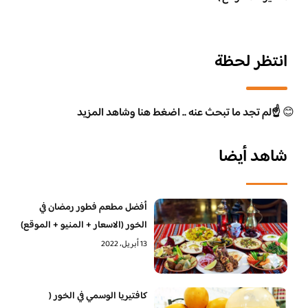
انتظر لحظة
😊
☝️لم تجد ما تبحث عنه .. اضغط هنا وشاهد المزيد
شاهد أيضا
أفضل مطعم فطور رمضان في
الخور (الاسعار + المنيو + الموقع)
13 أبريل، 2022
كافتيريا الوسمي في الخور (