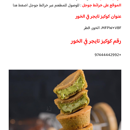
الموقع على خرائط جوجل
: للوصول للمطعم عبر خرائط جوجل
اضغط هنا
عنوان كوكيز تايجر في الخور
MFPW+V8F، الخور، قطر
رقم كوكيز تايجر في الخور
+97444442992