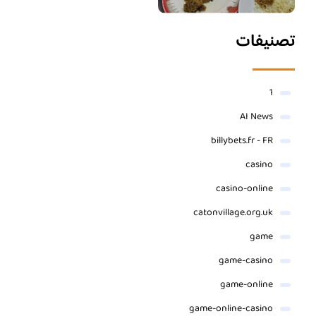
تصنيفات
1
AI News
billybets.fr - FR
casino
casino-online
catonvillage.org.uk
game
game-casino
game-online
game-online-casino