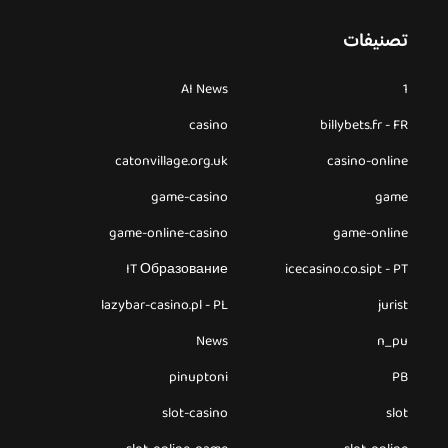
تصنيفات
AI News
1
casino
billybets.fr - FR
catonvillage.org.uk
casino-online
game-casino
game
game-online-casino
game-online
IT Образование
icecasino.co.sipt - PT
lazybar-casino.pl - PL
jurist
News
n_pu
pinuptoni
PB
slot-casino
slot