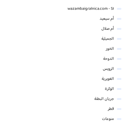
wazambaigralnica.com - SI
أم سيعيد
أم صلال
الجميلية
الخور
الدوحة
الرويس
الغويرية
الوكرة
جريان البطنة
قطر
منوعات