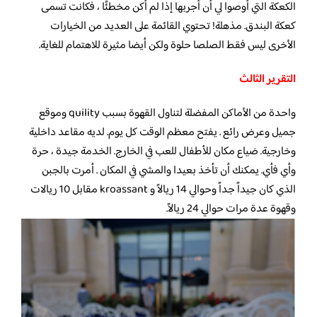
الكعكة التي أوصوا لي أن أجربها إذا لم أكن مخطئًا ، فكانت تسمى
كعكة البندق. مذهلة! تحتوي القائمة على العديد من الخيارات
الأخرى ليس فقط الصلصا حلوة ولكن أيضا مثيرة للاهتمام للغاية.
التقرير الثالث
واحدة من الأماكن المفضلة لتناول القهوة بسبب quility وموقع
جميل وعرض رائع . يفتح معظم الوقت كل يوم. لديه مقاعد داخلية
وخارجية. ضياع مكان للأطفال للعب في الخارج. الخدمة جيدة ، حرة
وأي فأي. يمكنك أن تأخذ بعيدا والمشي في المكان . أمرت بالجبن
الذي كان جيداً جداً وحوالي 14 ريالاً و kroassant مقابل 10 ريالات
وقهوة عدة مرات حوالي 24 ريالاً.