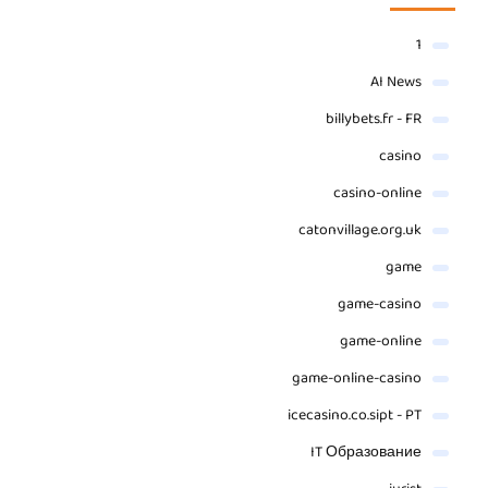
1
AI News
billybets.fr - FR
casino
casino-online
catonvillage.org.uk
game
game-casino
game-online
game-online-casino
icecasino.co.sipt - PT
IT Образование