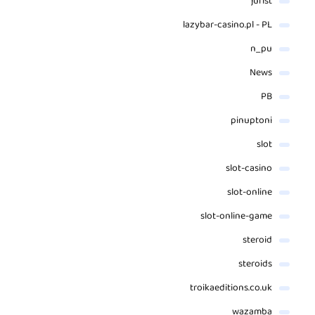
jurist
lazybar-casino.pl - PL
n_pu
News
PB
pinuptoni
slot
slot-casino
slot-online
slot-online-game
steroid
steroids
troikaeditions.co.uk
wazamba