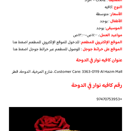
التصنيف
: عائلات – افراد
النوع :
كافيه
الأسعار
:
متوسطة
الأطفال
:
يوجد
الموسيقى
:
يوجد
مواعيد العمل
:، ٧:٠٠ص–١٢:٠٠ص
الموقع الإلكتروني للمطعم
: للدخول للموقع الإلكتروني للمطعم
اضغط هنا
الموقع على خرائط جوجل
: للوصول للمطعم عبر خرائط جوجل
اضغط هنا
عنوان كافيه نوار في الدوحة
Customer Care: 3363-0119 Al Hazm Mall، شارع المرخية، الدوحة، قطر
رقم كافيه نوار في الدوحة
+97470753953